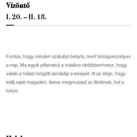
Vízöntő
I. 20. – II. 18.
Fontos, hogy minden szabályt betarts, mert bírságveszélyes
a nap. Ma egyik pillanatról a másikra rádöbbenhetsz, hogy
valaki a hátad mögött aknásítja a terepet. Itt az ideje, hogy
kiállj saját magadért, illetve megmutasd az illetőnek, hol a
helye.