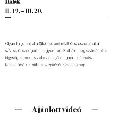
Halak
II. 19. – III. 20.
Olyan hír juthat el a füledbe, ami miatt összeszorulhat a
szíved, összeugorhat a gyomrod. Próbáld meg száműzni az
irigységet, mert ezzel csak saját magadnak árthatsz.
Költözködésre, otthon szépítésére kiváló a nap.
Ajánlott videó