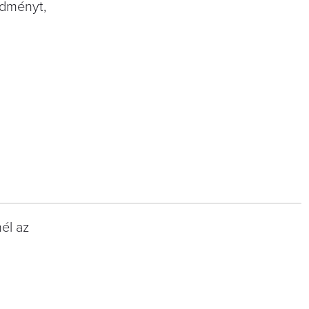
edményt,
él az