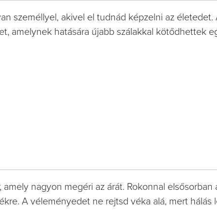
n személlyel, akivel el tudnád képzelni az életedet
t, amelynek hatására újabb szálakkal kötődhettek 
r, amely nagyon megéri az árát. Rokonnal elsősorban 
ékre. A véleményedet ne rejtsd véka alá, mert hálás