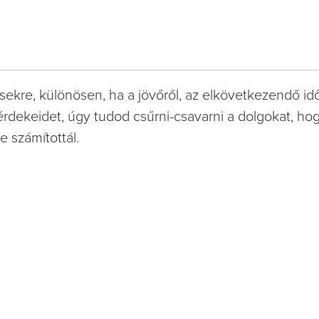
ekre, különösen, ha a jövőről, az elkövetkezendő idő
érdekeidet, úgy tudod csűrni-csavarni a dolgokat, h
e számítottál.