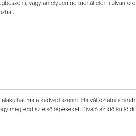
egbeszélni, vagy amelyben ne tudnál elérni olyan er
ozhat.
akulhat ma a kedved szerint. Ha változtatni szeretn
ogy megtedd az első lépéseket. Kiváló az idő külföldi