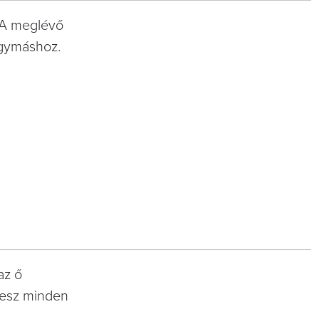
. A meglévő
egymáshoz.
az ő
 lesz minden