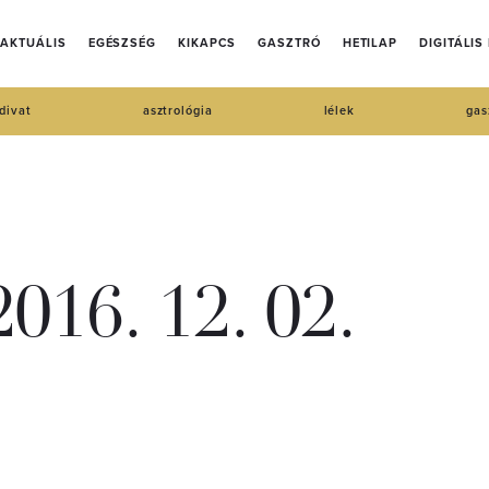
AKTUÁLIS
EGÉSZSÉG
KIKAPCS
GASZTRÓ
HETILAP
DIGITÁLIS
divat
asztrológia
lélek
gas
016. 12. 02.