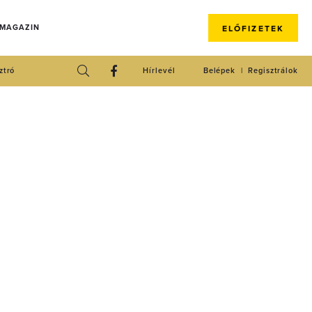
 MAGAZIN
ELŐFIZETEK
ztró
Hírlevél
Belépek
Regisztrálok