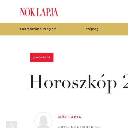
Életmódváltó Program
szépség
HOROSZKÓP
Horoszkóp 2
NŐK LAPJA
2016. DECEMBER 02.