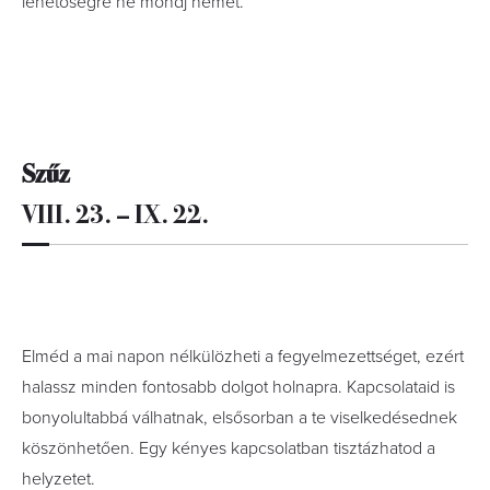
lehetőségre ne mondj nemet.
Szűz
VIII. 23. – IX. 22.
Elméd a mai napon nélkülözheti a fegyelmezettséget, ezért
halassz minden fontosabb dolgot holnapra. Kapcsolataid is
bonyolultabbá válhatnak, elsősorban a te viselkedésednek
köszönhetően. Egy kényes kapcsolatban tisztázhatod a
helyzetet.