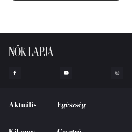
Aktuális
Egészség
Kikapcs
Gasztró