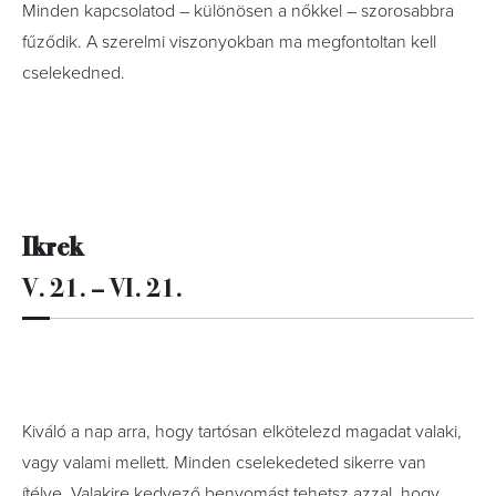
Minden kapcsolatod – különösen a nőkkel – szorosabbra
fűződik. A szerelmi viszonyokban ma megfontoltan kell
cselekedned.
Ikrek
V. 21. – VI. 21.
Kiváló a nap arra, hogy tartósan elkötelezd magadat valaki,
vagy valami mellett. Minden cselekedeted sikerre van
ítélve. Valakire kedvező benyomást tehetsz azzal, hogy