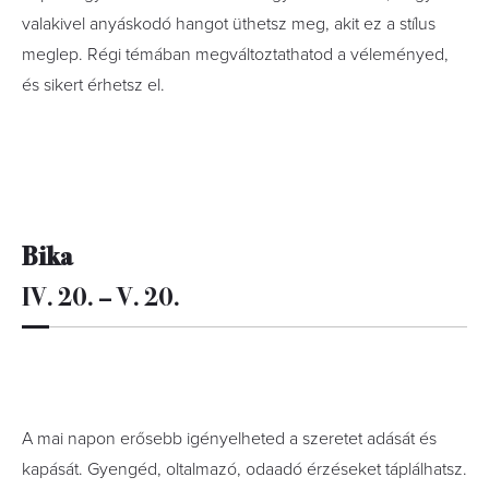
valakivel anyáskodó hangot üthetsz meg, akit ez a stílus
meglep. Régi témában megváltoztathatod a véleményed,
és sikert érhetsz el.
Bika
IV. 20. – V. 20.
A mai napon erősebb igényelheted a szeretet adását és
kapását. Gyengéd, oltalmazó, odaadó érzéseket táplálhatsz.