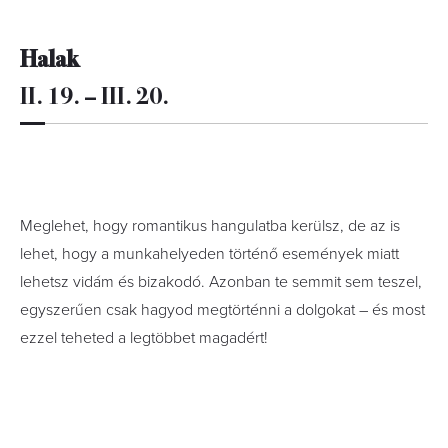
Halak
II. 19. – III. 20.
Meglehet, hogy romantikus hangulatba kerülsz, de az is
lehet, hogy a munkahelyeden történő események miatt
lehetsz vidám és bizakodó. Azonban te semmit sem teszel,
egyszerűen csak hagyod megtörténni a dolgokat – és most
ezzel teheted a legtöbbet magadért!