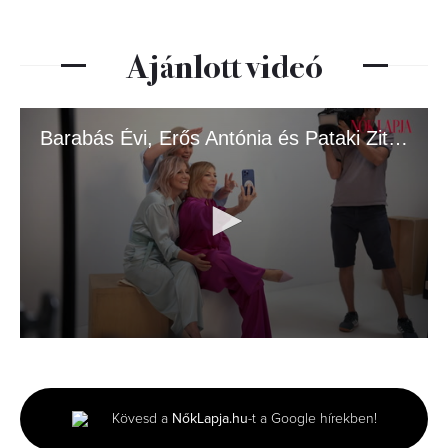
Ajánlott videó
Barabás Évi, Erős Antónia és Pataki Zita a Nők Lapja címlapján
0
seconds
of
5
minutes,
Kövesd a
NőkLapja.hu
-t a Google hírekben!
1
second