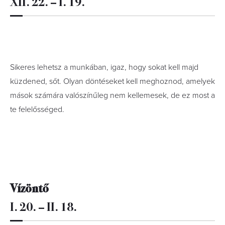
XII. 22. – I. 19.
Sikeres lehetsz a munkában, igaz, hogy sokat kell majd
küzdened, sőt. Olyan döntéseket kell meghoznod, amelyek
mások számára valószínűleg nem kellemesek, de ez most a
te felelősséged.
Vízöntő
I. 20. – II. 18.