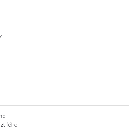
k
and
zt félre