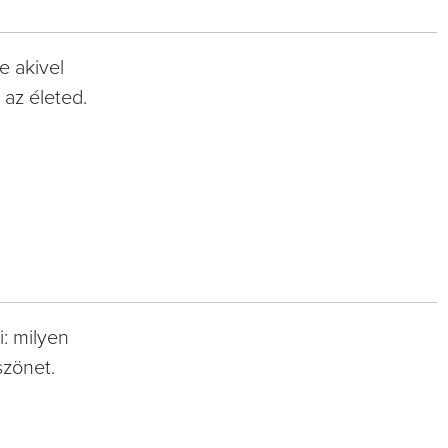
e akivel
az életed.
i: milyen
szönet.