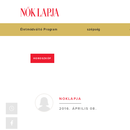
Életmódváltó Program
szépség
HOROSZKÓP
NOKLAPJA
2016. ÁPRILIS 08.