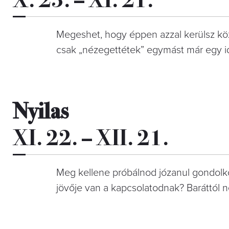
Megeshet, hogy éppen azzal kerülsz köze
csak „nézegettétek” egymást már egy id
Nyilas
XI. 22. – XII. 21.
Meg kellene próbálnod józanul gondolkod
jövője van a kapcsolatodnak? Baráttól n