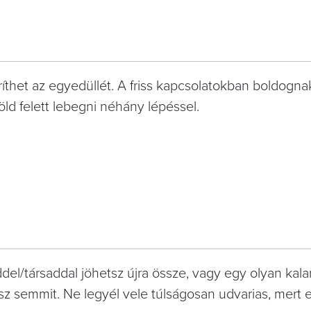
íthet az egyedüllét. A friss kapcsolatokban boldogna
ld felett lebegni néhány lépéssel.
del/társaddal jöhetsz újra össze, vagy egy olyan kal
sz semmit. Ne legyél vele túlságosan udvarias, mert e