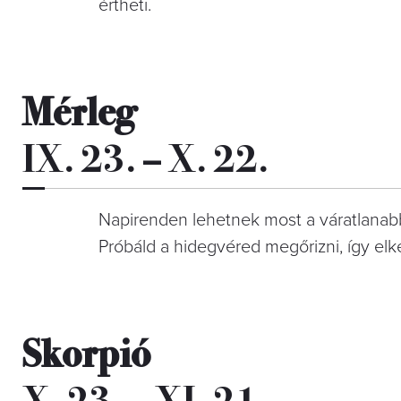
értheti.
Mérleg
IX. 23. – X. 22.
Napirenden lehetnek most a váratlanabb
Próbáld a hidegvéred megőrizni, így el
Skorpió
X. 23. – XI. 21.