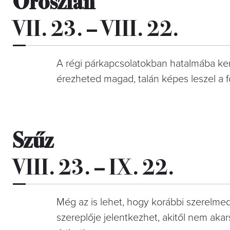
Oroszlán
VII. 23. – VIII. 22.
A régi párkapcsolatokban hatalmába ker
érezheted magad, talán képes leszel a fö
Szűz
VIII. 23. – IX. 22.
Még az is lehet, hogy korábbi szerelmed
szereplője jelentkezhet, akitől nem akar