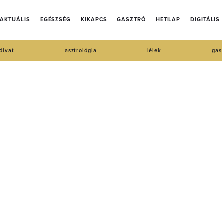
AKTUÁLIS
EGÉSZSÉG
KIKAPCS
GASZTRÓ
HETILAP
DIGITÁLIS
divat
asztrológia
lélek
gas