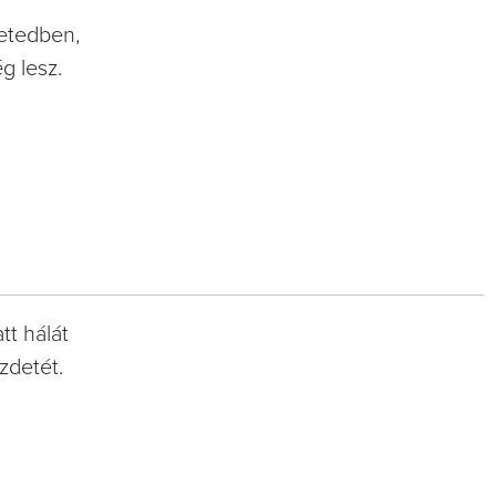
letedben,
g lesz.
tt hálát
zdetét.