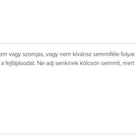
 nem vagy szomjas, vagy nem kívánsz semmiféle folya
 a fejfájásodat. Ne adj senkinek kölcsön semmit, mer