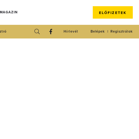
 MAGAZIN
ELŐFIZETEK
ztró
Hírlevél
Belépek
Regisztrálok