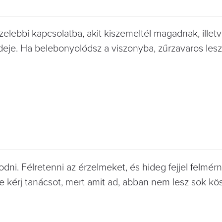
lebbi kapcsolatba, akit kiszemeltél magadnak, illetv
eje. Ha belebonyolódsz a viszonyba, zűrzavaros lesz 
ni. Félretenni az érzelmeket, és hideg fejjel felmérn
e kérj tanácsot, mert amit ad, abban nem lesz sok kö