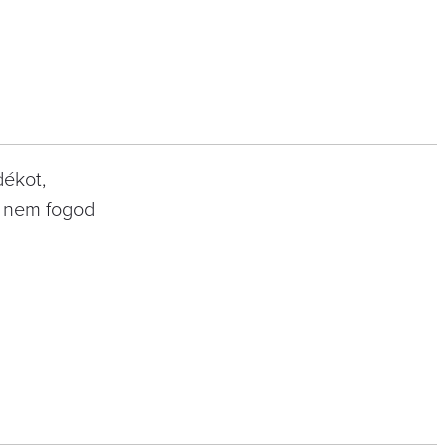
dékot,
t nem fogod