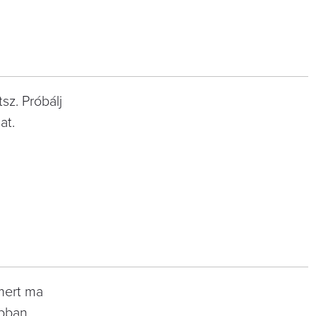
sz. Próbálj
at.
mert ma
obban