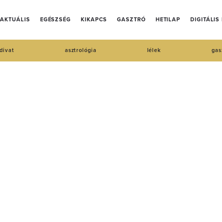
AKTUÁLIS
EGÉSZSÉG
KIKAPCS
GASZTRÓ
HETILAP
DIGITÁLIS
divat
asztrológia
lélek
gas