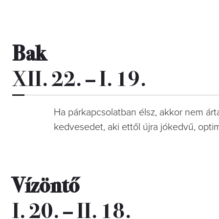
Bak
XII. 22. – I. 19.
Ha párkapcsolatban élsz, akkor nem árt
kedvesedet, aki ettől újra jókedvű, opt
Vízöntő
I. 20. – II. 18.