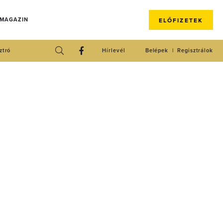
 MAGAZIN
ELŐFIZETEK
ztró
Hírlevél
Belépek
Regisztrálok