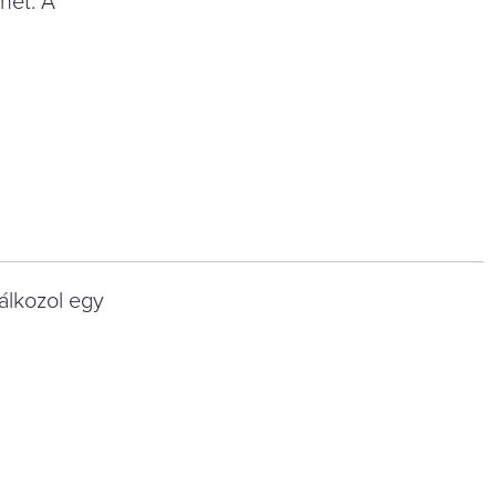
het. A
álkozol egy