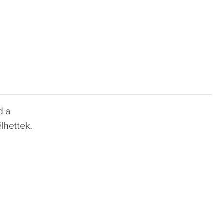
d a
lhettek.