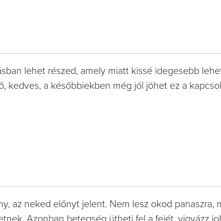
ásban lehet részed, amely miatt kissé idegesebb lehet
, kedves, a későbbiekben még jól jöhet ez a kapcsol
ny, az neked előnyt jelent. Nem lesz okod panaszra, 
etnek. Azonban betegség ütheti fel a fejét, vigyázz j