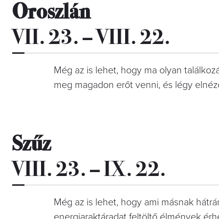
Oroszlán
VII. 23. – VIII. 22.
Még az is lehet, hogy ma olyan találkoz
meg magadon erőt venni, és légy elnéző
Szűz
VIII. 23. – IX. 22.
Még az is lehet, hogy ami másnak hátrá
energiaraktáradat feltöltő élmények érh