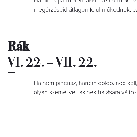
Ha nincs partnered, akkor az életnek ez
megérzéseid átlagon felül működnek, ezé
Rák
VI. 22. – VII. 22.
Ha nem pihensz, hanem dolgoznod kell, 
olyan személlyel, akinek hatására változ