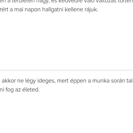
en a területén nagy, és kedvedre való változás történ
rt a mai napon hallgatni kellene rájuk.
akkor ne légy ideges, mert éppen a munka során tal
ni fog az életed.