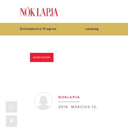
Életmódváltó Program
szépség
HOROSZKÓP
NOKLAPJA
2016. MÁRCIUS 12.