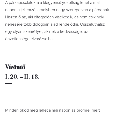
A párkapcsolatokra a kiegyensúlyozottság lehet a mai
napon a jellemző, amelyben nagy szerepe van a párodnak.
Hiszen ő az, aki elfogadóan viselkedik, és nem esik neki
nehezére több dologban alád rendelődni. Összefuthatsz
egy olyan személlyel, akinek a kedvessége, az
önzetlensége elvarázsolhat.
Vízöntő
I. 20. – II. 18.
Minden okod meg lehet a mai napon az örömre, mert