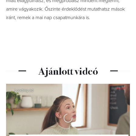
miatt ellágyulhatsz, és megpróbálsz mindent megtenni,
amire vágyakozik. Őszinte érdeklődést mutathatsz mások
iránt, remek a mai nap csapatmunkára is.
Ajánlott videó