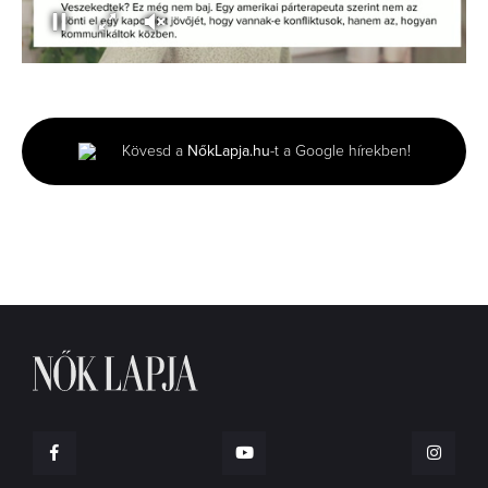
00:00
02:06
0
seconds
of
2
minutes,
Kövesd a
NőkLapja.hu
-t a Google hírekben!
6
seconds