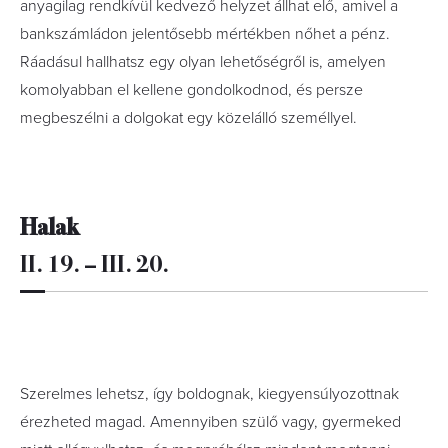
anyagilag rendkívül kedvező helyzet állhat elő, amivel a
bankszámládon jelentősebb mértékben nőhet a pénz.
Ráadásul hallhatsz egy olyan lehetőségről is, amelyen
komolyabban el kellene gondolkodnod, és persze
megbeszélni a dolgokat egy közelálló személlyel.
Halak
II. 19. – III. 20.
Szerelmes lehetsz, így boldognak, kiegyensúlyozottnak
érezheted magad. Amennyiben szülő vagy, gyermeked