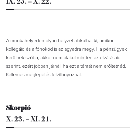
IX. 23. – X. 22.
A munkahelyeden olyan helyzet alakulhat ki, amikor
kollégáid és a főnököd is az agyadra megy. Ha pénzügyek
kerülnek szóba, akkor nem alakul minden az elvárásaid
szerint, ezért jobban járnál, ha ezt a témát nem erőltetnéd.
Kellemes meglepetés felvillanyozhat.
Skorpió
X. 23. – XI. 21.