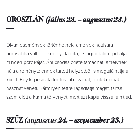
OROSZLÁN
(július 23. – augusztus 23.)
Olyan események történhetnek, amelyek hatására
borúsabbá válhat a kedélyállapota, és aggodalom járhatja át
minden porcikáját. Ám csodás ötlete támadhat, amelynek
hála a reménytelennek tartott helyzetből is megtalálhatja a
kiutat. Egy kapcsolata fontosabbá válhat, protekció­nak
hasznát veheti. Bármilyen tettre ragadtatja magát, tartsa
szem előtt a karma törvényét, mert azt kapja vissza, amit ad.
SZŰZ
(augusztus
24. – szeptember 23.)