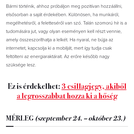
Bármi történik, ahhoz próbáljon meg pozitívan hozzáállni,
elsősorban a saját érdekében. Különösen, ha munkáról,
megélhetésről, a feletteséről van szó. Talán szomorú hír is a
tudomására jut, vagy olyan eseményen kell részt vennie,
amely összeszoríthatja a lelkét. Ha nyaral, ne bújja az
internetet, kapcsolja ki a mobilját, mert így tudja csak
feltölteni az energiaraktárait. Az erőre később nagy
szüksége lesz.
Ez is érdekelhet:
3 csillagjegy, akiből
a legrosszabbat hozza ki a hőség
MÉRLEG
(szeptember 24. – október 23.)