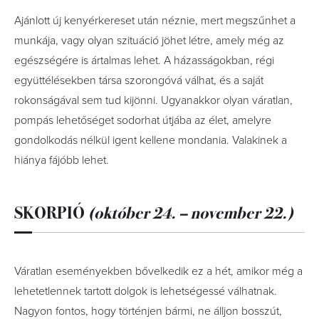
Ajánlott új kenyérkereset után néznie, mert megszűnhet a
munkája, vagy olyan szituáció jöhet létre, amely még az
egészségére is ártalmas lehet. A házasságokban, régi
együttélésekben társa szorongóvá válhat, és a saját
rokonságával sem tud kijönni. Ugyanakkor olyan váratlan,
pompás lehetőséget sodorhat útjába az élet, amelyre
gondolkodás nélkül igent kellene mondania. Valakinek a
hiánya fájóbb lehet.
SKORPIÓ
(október 24. – november 22.)
Váratlan eseményekben bővelkedik ez a hét, amikor még a
lehetetlennek tartott dolgok is lehetségessé válhatnak.
Nagyon fontos, hogy történjen bármi, ne álljon bosszút,