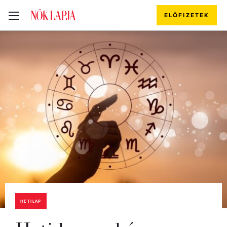
ELŐFIZETEK
HETILAP