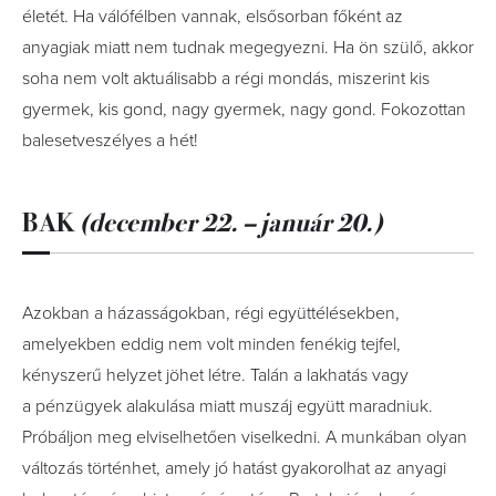
életét. Ha válófélben vannak, elsősorban főként az
anyagiak miatt nem tudnak megegyezni. Ha ön szülő, akkor
soha nem volt aktuálisabb a régi mondás, miszerint kis
gyermek, kis gond, nagy gyermek, nagy gond. Fokozottan
balesetveszélyes a hét!
BAK
(december 22. – január 20.)
Azokban a házasságokban, régi együttélésekben,
amelyekben eddig nem volt minden fenékig tejfel,
kényszerű helyzet jöhet létre. Talán a lakhatás vagy
a pénzügyek alakulása miatt muszáj együtt maradniuk.
Próbáljon meg elviselhetően viselkedni. A munkában olyan
változás történhet, amely jó hatást gyakorolhat az anyagi