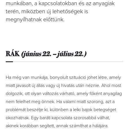
munkában, a kapcsolatokban és az anyagiak
terén, miközben új lehetőségek is
megnyílhatnak előttünk.
RÁK
(június 22. – július 22.)
Ha még van munkája, bonyolult szituá­ció jöhet létre, amely
miatt javasolt új állás vagy új hivatás után néznie. Ahol most
dolgozik, ott olyan változás várható, amely főként anyagilag
nem felelhet meg önnek. Ha valami miatt szorong, azt a
problémát beszélje ki, különben a lelki bajok betegséget
okozhatnak. Egy baráti kapcsolata szorosabbá válhat,
akinek korábban segített, annak számíthat a hálájára.