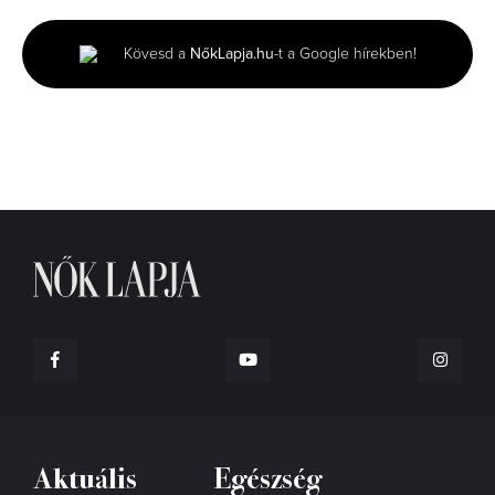
of
2
minutes,
Kövesd a
NőkLapja.hu
-t a Google hírekben!
6
seconds
Aktuális
Egészség