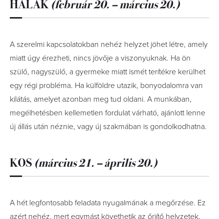
HALAK
(február 20. – március 20.)
A szerelmi kapcsolatokban nehéz helyzet jöhet létre, amely
miatt úgy érezheti, nincs jövője a viszonyuknak. Ha ön
szülő, nagyszülő, a gyermeke miatt ismét terítékre kerülhet
egy régi probléma. Ha külföldre utazik, bonyodalomra van
kilátás, amelyet azonban meg tud oldani. A munkában,
megélhetésben kellemetlen fordulat várható, ajánlott lenne
új állás után néznie, vagy új szakmában is gondolkodhatna.
KOS
(március 21. – április 20.)
A hét legfontosabb feladata nyugalmának a megőrzése. Ez
azért nehéz, mert egymást követhetik az őrjítő helyzetek,