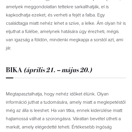
amelyek meggondolatlan tettekre sarkallhatják, el is
kapkodhatja ezeket, és verheti a fejét a falba. Egy
családtagja miatt nehéz lehet a szíve, a lelke. Ám olyan hír is
eljuthat a fülébe, amelynek hatására úgy érezheti, mégis
van igazság a földön, mindenki megkapja a sorstól azt, ami
jár.
BIKA
(április 21. – május 20.)
Megtapasztalhatja, hogy nehéz időket élünk. Olyan
információ juthat a tudomására, amely miatt a meglepetéstől
még az álla is leeshet. Ha van titka, ennek kiderülése miatt
hajlamossá válhat a szorongásra. Váratlan bevétel ütheti a
markát, amely elégedetté teheti. Értékesebb ingóság