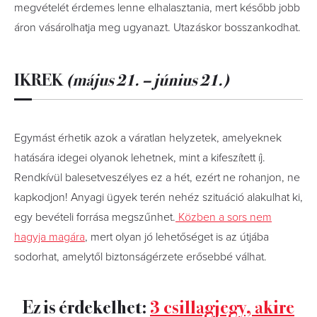
megvételét érdemes lenne elhalasztania, mert később jobb
áron vásárolhatja meg ugyanazt. Utazáskor bosszankodhat.
IKREK
(május 21. – június 21.)
Egymást érhetik azok a váratlan helyzetek, amelyeknek
hatására idegei olyanok lehetnek, mint a kifeszített íj.
Rendkívül balesetveszélyes ez a hét, ezért ne rohanjon, ne
kapkodjon! Anyagi ügyek terén nehéz szituáció alakulhat ki,
egy bevételi forrása megszűnhet.
Közben a sors nem
hagyja magára
, mert olyan jó lehetőséget is az útjába
sodorhat, amelytől biztonságérzete erősebbé válhat.
Ez is érdekelhet:
3 csillagjegy, akire