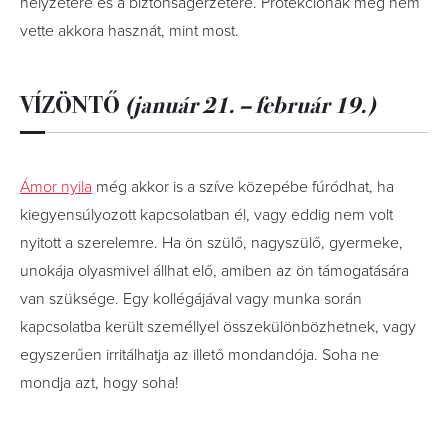
helyzetére és a biztonságérzetére. Protekciónak még nem
vette akkora hasznát, mint most.
VÍZÖNTŐ
(január 21. – február 19.)
Ámor nyila
még akkor is a szíve közepébe fúródhat, ha
kiegyensúlyozott kapcsolatban él, vagy eddig nem volt
nyitott a szerelemre. Ha ön szülő, nagyszülő, gyermeke,
unokája olyasmivel állhat elő, amiben az ön támogatására
van szüksége. Egy kollégájával vagy munka során
kapcsolatba került személlyel összekülönbözhetnek, vagy
egyszerűen irritálhatja az illető mondandója. Soha ne
mondja azt, hogy soha!