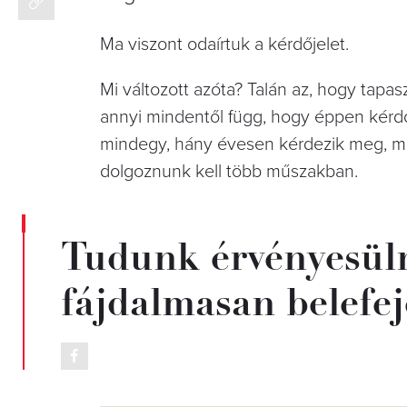
Ma viszont odaírtuk a kérdőjelet.
Mi változott azóta? Talán az, hogy tapas
annyi mindentől függ, hogy éppen kérdőj
mindegy, hány évesen kérdezik meg, mi
dolgoznunk kell több műszakban.
Tudunk érvényesül
fájdalmasan belefe