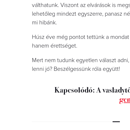
válthatunk. Viszont az elvárások is me
lehetőleg mindezt egyszerre, panasz né
mi hibánk.
Húsz éve még pontot tettünk a mondat v
hanem érettséget.
Mert nem tudunk egyetlen választ adni, 
lenni jó? Beszélgessünk róla együtt!
Kapcsolódó: A vasladytő
gen