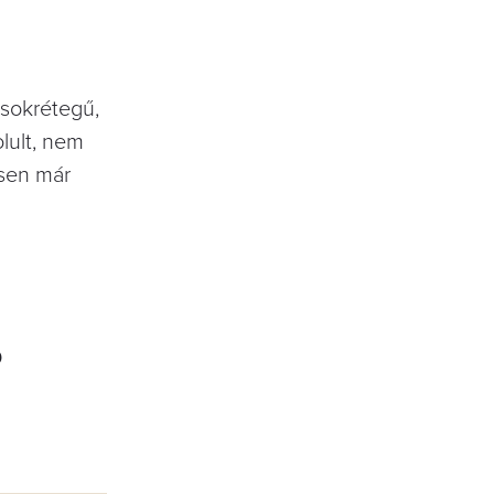
 sokrétegű,
lult, nem
esen már
?