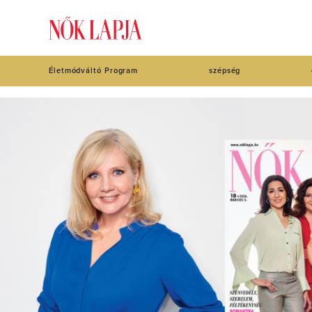
Életmódváltó Program
szépség