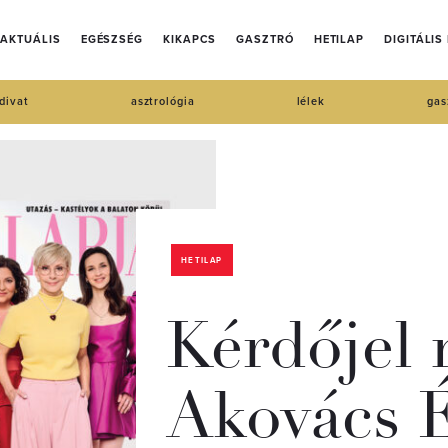
AKTUÁLIS
EGÉSZSÉG
KIKAPCS
GASZTRÓ
HETILAP
DIGITÁLIS
divat
asztrológia
lélek
gas
HETILAP
Kérdőjel 
Akovács É