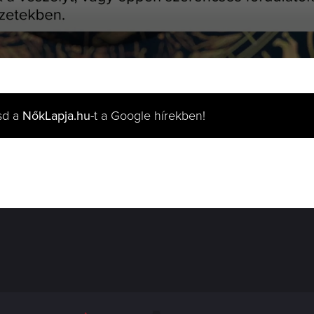
sd a
NőkLapja.hu
-t a Google hírekben!