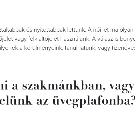
ztaltabbak és nyitottabbak lettünk. A női lét ma olyan
elet vagy felkiáltójelet használunk. A válasz is bonyo
lyenek a körülményeink, tanulhatunk, vagy tizenév
ni a szakmánkban, vagy
jelünk az üvegplafonba