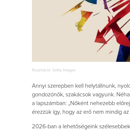
Illusztráció: Getty Images
Annyi szerepben kell helytállnunk, nyo
gondozónők, szakácsok vagyunk. Néha 
a lapszámban: „Nőként nehezebb előreju
érezzük így, hogy az erő nem mindig az
2026-ban a lehetőségeink szélesebbek, 