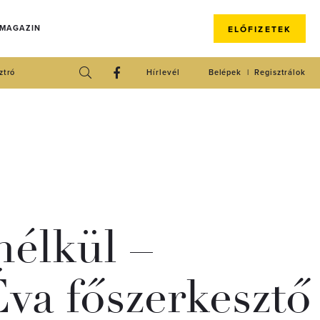
 MAGAZIN
ELŐFIZETEK
ztró
Hírlevél
Belépek
Regisztrálok
nélkül –
va főszerkesztő