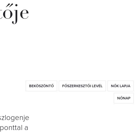
ője
BEKÖSZÖNTŐ
FŐSZERKESZTŐI LEVÉL
NŐK LAPJA
NŐNAP
szlogenje
 ponttal a