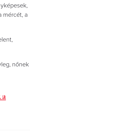
enyképesek,
a mércét, a
lent,
yleg, nőnek
 a