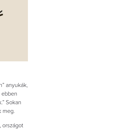
n” anyukák,
 ebben
k.” Sokan
k meg.
, országot