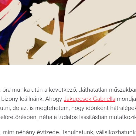
lc óra munka után a következő, „láthatatlan műszakba
bizony leállnánk. Ahogy
Jakupcsek Gabriella
mondja
tni, de azt is megtehetem, hogy időnként hátralépe
 előretörésben, néha a tudatos lassításban mutatkozi
mint néhány évtizede. Tanulhatunk, vállalkozhatunk