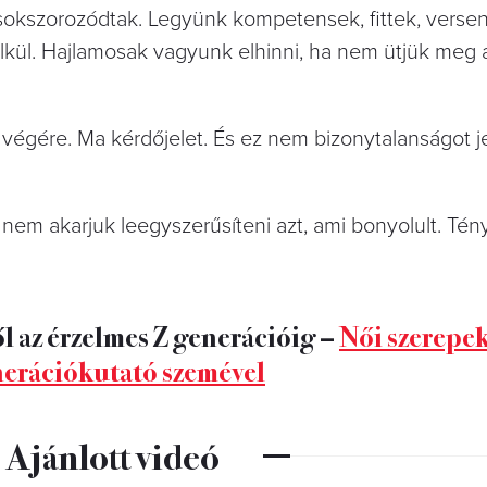
gsokszorozódtak. Legyünk kompetensek, fittek, vers
lkül. Hajlamosak vagyunk elhinni, ha nem ütjük meg 
égére. Ma kérdőjelet. És ez nem bizonytalanságot je
nem akarjuk leegyszerűsíteni azt, ami bonyolult. Tén
l az érzelmes Z generációig –
Női szerepek
erációkutató szemével
Ajánlott videó