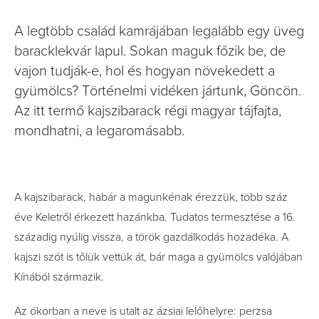
A legtöbb család kamrájában legalább egy üveg
baracklekvár lapul. Sokan maguk főzik be, de
vajon tudják-e, hol és hogyan növekedett a
gyümölcs? Történelmi vidéken jártunk, Göncön.
Az itt termő kajszibarack régi magyar tájfajta,
mondhatni, a legaromásabb.
A kajszibarack, habár a magunkénak érezzük, több száz
éve Keletről érkezett hazánkba. Tudatos termesztése a 16.
századig nyúlig vissza, a török gazdálkodás hozadéka. A
kajszi szót is tőlük vettük át, bár maga a gyümölcs valójában
Kínából származik.
Az ókorban a neve is utalt az ázsiai lelőhelyre: perzsa