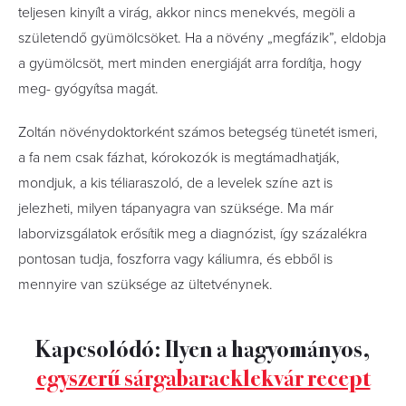
teljesen kinyílt a virág, akkor nincs menekvés, megöli a
születendő gyümölcsöket. Ha a növény „megfázik”, eldobja
a gyümölcsöt, mert minden energiáját arra fordítja, hogy
meg- gyógyítsa magát.
Zoltán növénydoktorként számos betegség tünetét ismeri,
a fa nem csak fázhat, kórokozók is megtámadhatják,
mondjuk, a kis téliaraszoló, de a levelek színe azt is
jelezheti, milyen tápanyagra van szüksége. Ma már
laborvizsgálatok erősítik meg a diagnózist, így százalékra
pontosan tudja, foszforra vagy káliumra, és ebből is
mennyire van szüksége az ültetvénynek.
Kapcsolódó: Ilyen a hagyományos,
egyszerű sárgabaracklekvár recept