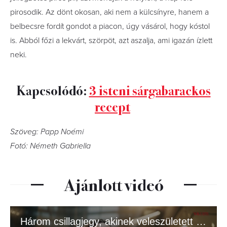
pirosodik. Az dönt okosan, aki nem a külcsínyre, hanem a
belbecsre fordít gondot a piacon, úgy vásárol, hogy kóstol
is. Abból főzi a lekvárt, szörpöt, azt aszalja, ami igazán ízlett
neki.
Kapcsolódó:
3 isteni sárgabarackos
recept
Szöveg: Papp Noémi
Fotó: Németh Gabriella
Ajánlott videó
Három csillagjegy, akinek veleszületett tekintélye van – igazi vezetők