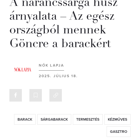
A narancssárga húsz
árnyalata – Az egész
országból mennek
Göncre a barackért
NŐK LAPJA
2025. JÚLIUS 18.
BARACK
SÁRGABARACK
TERMESZTÉS
KÉZMŰVES
GASZTRO