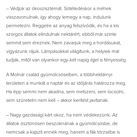
– Védjük az ökoszisztémát. Sötétedéskor a méhek
visszavonulnak, így ahogy lemegy a nap, indulunk
permetezni. Reggelre az anyag felszívódik, és ha a kis
szorgos állatok elindulnak nektárért, ebből már szinte
semmit sem éreznek. Nem zavarjuk meg a hordásukat,
vigyázunk rájuk. Lámpásokkal világítunk, a helyiek már
tudják, mitől van olyankor egy-két napig éjjel is fényesség.
A Molnár család gyümölcsösei­ben, a többhektárnyi
területen a munkát a naptár és az időjárás határozza meg.
Ha épp semmi nem akadna, sem metszeni, sem locsolni,
sem szüretelni nem kell – akkor kerítést javítanak.
– Nagy gazdasági kárt okoz, ha nem védekezünk. Az
állatok ösztönösen beszoknának a gyümölcsösbe, de
nemcsak a kajszit ennék meg, hanem a fák törzsébe is