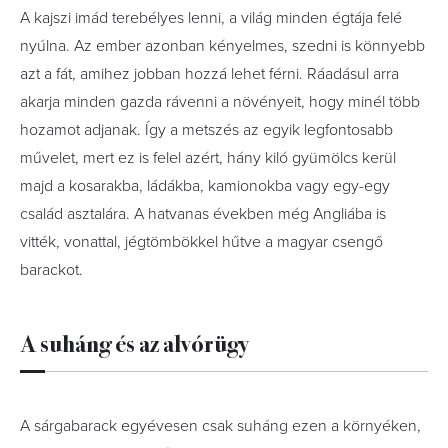
A kajszi imád terebélyes lenni, a világ minden égtája felé
nyúlna. Az ember azonban kényelmes, szedni is könnyebb
azt a fát, amihez jobban hozzá lehet férni. Ráadásul arra
akarja minden gazda rávenni a növényeit, hogy minél több
hozamot adjanak. Így a metszés az egyik legfontosabb
művelet, mert ez is felel azért, hány kiló gyümölcs kerül
majd a kosarakba, ládákba, kamionokba vagy egy-egy
család asztalára. A hatvanas években még Angliába is
vitték, vonattal, jégtömbökkel hűtve a magyar csengő
barackot.
A suháng és az alvórügy
A sárgabarack egyévesen csak suháng ezen a környéken,