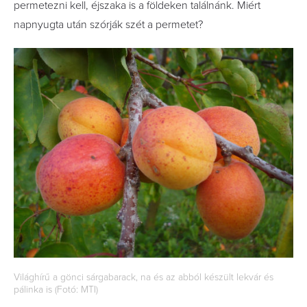
permetezni kell, éjszaka is a földeken találnánk. Miért
napnyugta után szórják szét a permetet?
Világhírű a gönci sárgabarack, na és az abból készült lekvár és
pálinka is (Fotó: MTI)