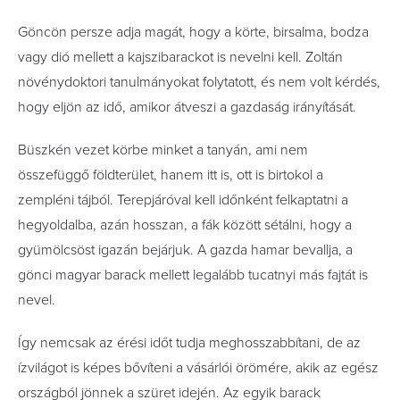
Göncön persze adja magát, hogy a körte, birsalma, bodza
vagy dió mellett a kajszibarackot is nevelni kell. Zoltán
növénydoktori tanulmányokat folytatott, és nem volt kérdés,
hogy eljön az idő, amikor átveszi a gazdaság irányítását.
Büszkén vezet körbe minket a tanyán, ami nem
összefüggő földterület, hanem itt is, ott is birtokol a
zempléni tájból. Terepjáróval kell időnként felkaptatni a
hegyoldalba, azán hosszan, a fák között sétálni, hogy a
gyümölcsöst igazán bejárjuk. A gazda hamar bevallja, a
gönci magyar barack mellett legalább tucatnyi más fajtát is
nevel.
Így nemcsak az érési időt tudja meghosszabbítani, de az
ízvilágot is képes bővíteni a vásárlói örömére, akik az egész
országból jönnek a szüret idején. Az egyik barack