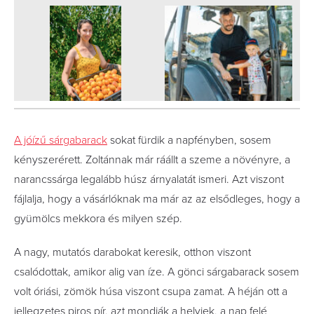
A jóízű sárgabarack
sokat fürdik a napfényben, sosem
kényszerérett. Zoltánnak már ráállt a szeme a növényre, a
narancssárga legalább húsz árnyalatát ismeri. Azt viszont
fájlalja, hogy a vásárlóknak ma már az az elsődleges, hogy a
gyümölcs mekkora és milyen szép.
A nagy, mutatós darabokat keresik, otthon viszont
csalódottak, amikor alig van íze. A gönci sárgabarack sosem
volt óriási, zömök húsa viszont csupa zamat. A héján ott a
jellegzetes piros pír, azt mondják a helyiek, a nap felé