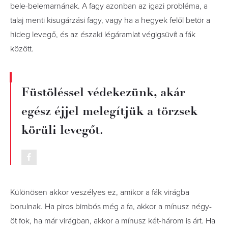
bele-belemarnának. A fagy azonban az igazi probléma, a
talaj menti kisugárzási fagy, vagy ha a hegyek felől betör a
hideg levegő, és az északi légáramlat végigsüvít a fák
között.
Füstöléssel védekezünk, akár
egész éjjel melegítjük a törzsek
körüli levegőt.
Különösen akkor veszélyes ez, amikor a fák virágba
borulnak. Ha piros bimbós még a fa, akkor a mínusz négy-
öt fok, ha már virágban, akkor a mínusz két-három is árt. Ha