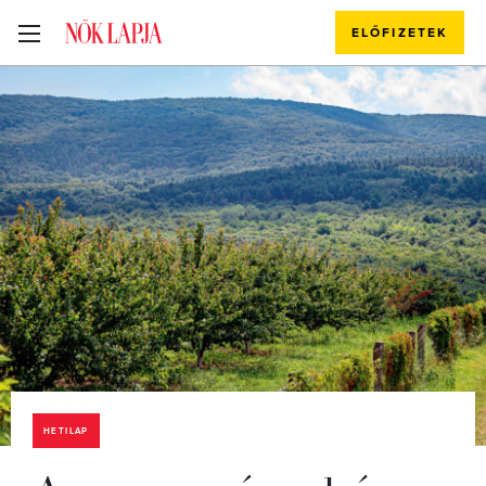
ELŐFIZETEK
HETILAP