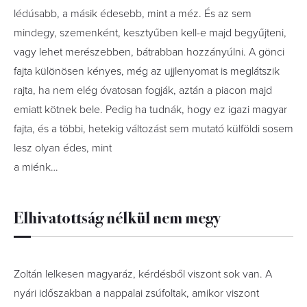
lédúsabb, a másik édesebb, mint a méz. És az sem
mindegy, szemenként, kesztyűben kell-e majd begyűjteni,
vagy lehet merészebben, bátrabban hozzányúlni. A gönci
fajta különösen kényes, még az ujjlenyomat is meglátszik
rajta, ha nem elég óvatosan fogják, aztán a piacon majd
emiatt kötnek bele. Pedig ha tudnák, hogy ez igazi magyar
fajta, és a többi, hetekig változást sem mutató külföldi sosem
lesz olyan édes, mint
a miénk…
Elhivatottság nélkül nem megy
Zoltán lelkesen magyaráz, kérdésből viszont sok van. A
nyári időszakban a nappalai zsúfoltak, amikor viszont