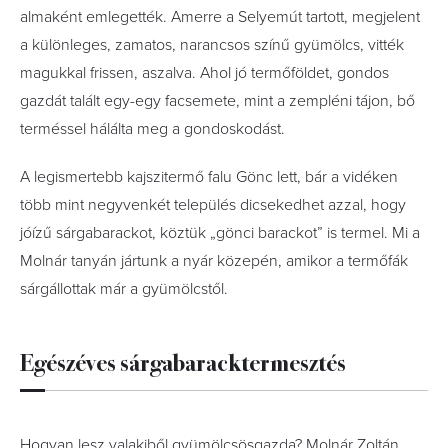
almaként emlegették. Amerre a Selyemút tartott, megjelent
a különleges, zamatos, narancsos színű gyümölcs, vitték
magukkal frissen, aszalva. Ahol jó termőföldet, gondos
gazdát talált egy-egy facsemete, mint a zempléni tájon, bő
terméssel hálálta meg a gondoskodást.
A legismertebb kajszitermő falu Gönc lett, bár a vidéken
több mint negyvenkét település dicsekedhet azzal, hogy
jóízű sárgabarackot, köztük „gönci barackot” is termel. Mi a
Molnár tanyán jártunk a nyár közepén, amikor a termőfák
sárgállottak már a gyümölcstől.
Egészéves sárgabaracktermesztés
Hogyan lesz valakiből gyümölcsösgazda? Molnár Zoltán