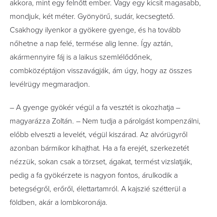
akkora, mint egy felnőtt ember. Vagy egy kicsit magasabb,
mondjuk, két méter. Gyönyörű, sudár, kecsegtető.
Csakhogy ilyenkor a gyökere gyenge, és ha tovább
nőhetne a nap felé, termése alig lenne. Így aztán,
akármennyire fáj is a laikus szemlélődőnek,
combközéptájon visszavágják, ám úgy, hogy az összes
levélrügy megmaradjon.
– A gyenge gyökér végül a fa vesztét is okozhatja –
magyarázza Zoltán. – Nem tudja a párolgást kompenzálni,
előbb elveszti a levelét, végül kiszárad. Az alvórügyről
azonban bármikor kihajthat. Ha a fa erejét, szerkezetét
nézzük, sokan csak a törzset, ágakat, termést vizslatják,
pedig a fa gyökérzete is nagyon fontos, árulkodik a
betegségről, erőről, élettartamról. A kajszié szétterül a
földben, akár a lombkoronája.