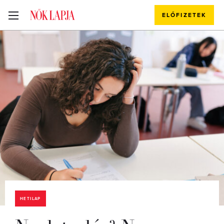
ELŐFIZETEK
HETILAP