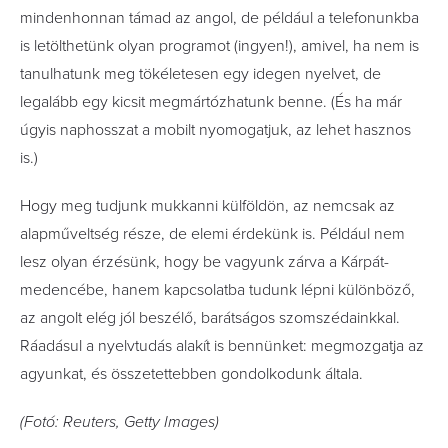
mindenhonnan támad az angol, de például a telefonunkba
is letölthetünk olyan programot (ingyen!), amivel, ha nem is
tanulhatunk meg tökéletesen egy idegen nyelvet, de
legalább egy kicsit megmártózhatunk benne. (És ha már
úgyis naphosszat a mobilt nyomogatjuk, az lehet hasznos
is.)
Hogy meg tudjunk mukkanni külföldön, az nemcsak az
alapműveltség része, de elemi érdekünk is. Például nem
lesz olyan érzésünk, hogy be vagyunk zárva a Kárpát-
medencébe, hanem kapcsolatba tudunk lépni különböző,
az angolt elég jól beszélő, barátságos szomszédainkkal.
Ráadásul a nyelvtudás alakít is bennünket: megmozgatja az
agyunkat, és összetettebben gondolkodunk általa.
(Fotó: Reuters, Getty Images)