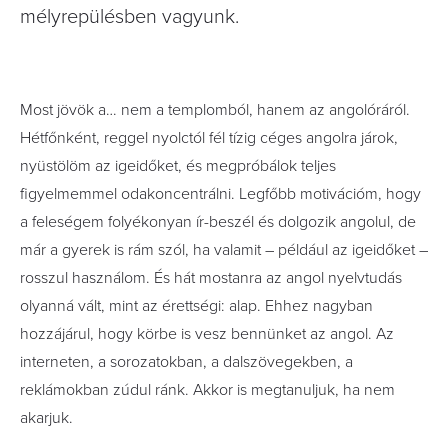
mélyrepülésben vagyunk.
Most jövök a… nem a templomból, hanem az angol­óráról.
Hétfőnként, reggel nyolctól fél tízig céges angolra járok,
nyüstölöm az igeidőket, és megpróbálok teljes
figyelmemmel odakoncentrálni. Legfőbb motivációm, hogy
a feleségem folyékonyan ír-beszél és dolgozik angolul, de
már a gyerek is rám szól, ha valamit – például az igeidőket –
rosszul használom. És hát mostanra az angol nyelvtudás
olyanná vált, mint az érettségi: alap. Ehhez nagyban
hozzájárul, hogy körbe is vesz bennünket az angol. Az
interneten, a sorozatokban, a dalszövegekben, a
reklámokban zúdul ránk. Akkor is megtanuljuk, ha nem
akarjuk.