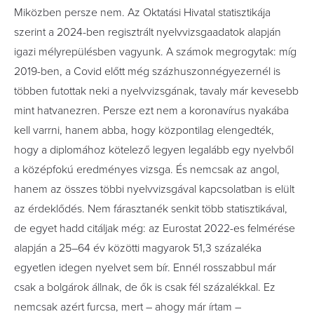
Miközben persze nem. Az Oktatási Hivatal statisztikája
szerint a 2024-ben regisztrált nyelvvizsgaadatok alapján
igazi mélyrepülésben vagyunk. A számok megrogytak: míg
2019-ben, a Covid előtt még százhuszonnégyezernél is
többen futottak neki a nyelvvizsgának, tavaly már kevesebb
mint hatvanezren. Persze ezt nem a koronavírus nyakába
kell varrni, hanem abba, hogy központilag elengedték,
hogy a diplomához kötelező legyen legalább egy nyelvből
a középfokú eredményes vizsga. És nemcsak az angol,
hanem az összes többi nyelvvizsgával kapcsolatban is elült
az érdeklődés. Nem fárasztanék senkit több statisztikával,
de egyet hadd citáljak még: az Eurostat 2022-es felmérése
alapján a 25–64 év közötti magyarok 51,3 százaléka
egyetlen idegen nyelvet sem bír. Ennél rosszabbul már
csak a bolgárok állnak, de ők is csak fél százalékkal. Ez
nemcsak azért furcsa, mert – ahogy már írtam –