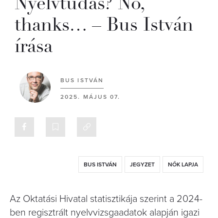
Nyelvtudás? No,
thanks… – Bus István
írása
BUS ISTVÁN
2025. MÁJUS 07.
BUS ISTVÁN
JEGYZET
NŐK LAPJA
Az Oktatási Hivatal statisztikája szerint a 2024-
ben regisztrált nyelvvizsgaadatok alapján igazi