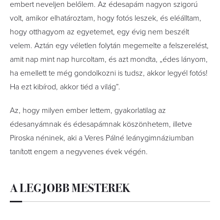
embert neveljen belőlem. Az édesapám nagyon szigorú
volt, amikor elhatároztam, hogy fotós leszek, és eléálltam,
hogy otthagyom az egyetemet, egy évig nem beszélt
velem. Aztán egy véletlen folytán megemelte a felszerelést,
amit nap mint nap hurcoltam, és azt mondta, „édes lányom,
ha emellett te még gondolkozni is tudsz, akkor legyél fotós!
Ha ezt kibírod, akkor tiéd a világ”.
Az, hogy milyen ember lettem, gyakorlatilag az
édesanyámnak és édesapámnak köszönhetem, illetve
Piroska néninek, aki a Veres Pálné leánygimnázium­ban
tanított engem a negyvenes évek végén.
A LEGJOBB MESTEREK