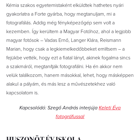
Kémia szakos egyetemistaként elküldtek hathetes nyári
gyakorlatra a Forte gyárba, hogy megtanuljam, mi a
fotografálás. Addig még fényképezőgép sem volt a
kezemben. Így kerültem a Magyar Fotóhoz, ahol a legjobb
magyar fotósok – Vadas Ernő, Langer Klára, Reismann
Marian, hogy csak a legkiemelkedőbbeket említsem – a
fejükbe vették, hogy ezt a fiatal lányt, akinek fogalma sincs
a szakmáról, megtanítják fotografálni. Ha én akkor nem
velük találkozom, hanem másokkal, lehet, hogy másképpen
alakul a pályám, és más lesz a művészetekhez való
kapcsolatom is.
Kapcsolódó: Szegő András interjúja
Keleti Éva
fotográfussal
HUSZONÖT ÉV ISKOLA