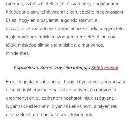
istennek, azért született kettő, és van négy unokám meg
hét dédunokám, tehát valamit sikerült belőle megvalósítani.
És az, hogy én a pályámat, a gondolatai­mat, a
művészetekhez való viszonyomat össze tudtam egyeztetni,
tulajdonképpen nekik köszönhető, rengeteget tanulok
tőlük, másképp állnak a tanuláshoz, a munkához,
mindenhez.
Kapcsolódó: Koronczay Lilla interjúja
Keleti Évával
Erre a legeklatánsabb példa, hogy a nyolcéves dédunokám
elindult most egy matematikai versenyen, és nagyon jó
eredményt ért el, ezért nem hozhatok rájuk szégyent.
Olyannak kell lennem, olyanná kell válnom, amilyennek
elképzelnek, mert példaképnek tekintenek.