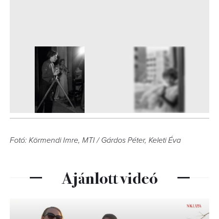
3
FOTÓ
Fotó: Körmendi Imre, MTI / Gárdos Péter, Keleti Éva
Ajánlott videó