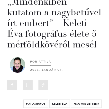
„Mindenkiben
kutatom a nagybetűvel
írt embert” – Keleti
Éva fotográfus élete 5
mérföldkövéről mesél
PÓR ATTILA
2025. JANUÁR 04.
FOTOGRÁFUS
KELETI ÉVA
HOGYAN LETTEM?