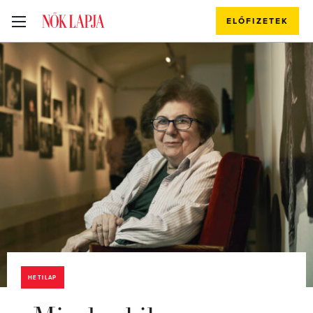
ELŐFIZETEK
HETILAP