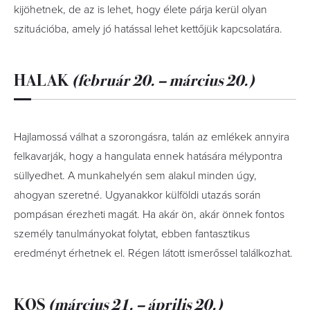
kijöhetnek, de az is lehet, hogy élete párja kerül olyan
szituációba, amely jó hatással lehet kettőjük kapcsolatára.
HALAK
(február 20. – március 20.)
Hajlamossá válhat a szorongásra, talán az emlékek annyira
felkavarják, hogy a hangulata ennek hatására mélypontra
süllyedhet. A munkahelyén sem alakul minden úgy,
ahogyan szeretné. Ugyanakkor külföldi utazás során
pompásan érezheti magát. Ha akár ön, akár önnek fontos
személy tanulmányokat folytat, ebben fantasztikus
eredményt érhetnek el. Régen látott ismerőssel találkozhat.
KOS
(március 21. – április 20.)