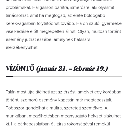
problémákat. Hallgasson barátra, ismerősre, aki olyasmit
tanácsolhat, amit ha megfogad, az élete boldogabb
kerékvágásban folytatódhat tovább. Ha ön szülő, gyermeke
viselkedése előtt meglepetten állhat. Olyan, múltban történt
esemény juthat eszébe, amelynek hatására
elérzékenyülhet.
VÍZÖNTŐ
(január 21. – február 19.)
Talán most újra átélheti azt az érzést, amelyet egy korábban
történt, szomorú esemény kapcsán már megtapasztalt.
Többször gondolhat a múltra, szeretett személyre. A
munkában, megélhetésben megnyugtató helyzet alakulhat
ki. Ha párkapcsolatban él, társa rokonságával remekül