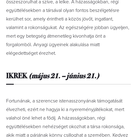
összeszorulhat a szíve, a lelke. A házasságokban, régi
együttélésekben a társával olyan fontos beszélgetésre
kerülhet sor, amely érintheti a közös jövőt, ingatlant,
valamint a rokonságukat. Az egészségére jobban ügyeljen,
mert egy betegség átmenetileg kivonhatja önt a
forgalomból. Anyagi ügyeinek alakulása miatt
elégedettséget érezhet.
IKREK
(május 21. – június 21.)
Fortunának, a szerencse istenasszonyának támogatását
élvezheti, ezért ne hagyja ki a nyereményjátékokat, mert
valahol öné lehet a fődíj. A házasságokban, régi
együttélésekben nehézséget okozhat a társa rokonsága,
akik miatt a párjának könny csilloghat a szemében. Kedvez