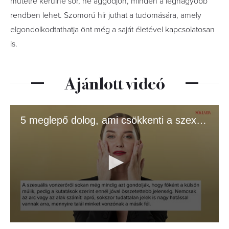
műtétre kerülne sor, ne aggódjon, minden a legnagyobb
rendben lehet. Szomorú hír juthat a tudomására, amely
elgondolkodtathatja önt még a saját életével kapcsolatosan
is.
Ajánlott videó
5 meglepő dolog, ami csökkenti a szexuális vonzerőt
0