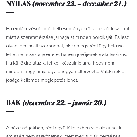
NYILAS
(november 23. – december 21.)
Ha emlékezésről, múltbéli eseményekről van szó, lesz, ami
miatt a szeretet érzése járhatja át minden porcikáját. És lesz
olyan, ami miatt szoronghat, hiszen egy régi ügy hatással
lehet nemcsak a jelenére, hanem jövőjének alakulására is.
Ha külföldre utazik, fel kell készülnie arra, hogy nem
minden megy majd úgy, ahogyan eltervezte. Valakinek a
jósága kellemes meglepetés lehet.
BAK
(december 22. – január 20.)
A házasságokban, régi együttélésekben vita alakulhat ki,
ám azért nem szakíthatnak, mert meg tudják beszélni a