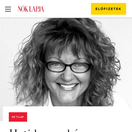
ELŐFIZETEK
HETILAP