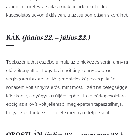
az idő internetes vásárlásoknak, minden külfölddel
kapcsolatos ügyön áldás van, utazása pompásan sikerülhet.
RÁK
(június 22. – július 22.)
Többször juthat eszébe a múlt, az emlékezés során annyira
elérzékenyülhet, hogy talán néhány könnycsepp is
végiggördül az arcán. Regenerációs képessége talán
sohasem volt annyira erős, mint most. Ezért ha betegséggel
küszködik, a gyógyulás útjára léphet. Ha a párkapcsolatára
eddig az állóvíz volt jellemző, meglepetten tapasztalhatja,
hogy az életnek ez a területe mennyire felpezsdül…
OROSZLÁN
(július 23. – augusztus 23.)