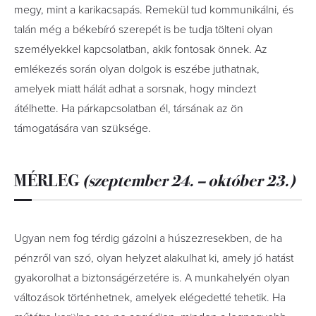
megy, mint a karikacsapás. Remekül tud kommunikálni, és
talán még a békebíró szerepét is be tudja tölteni olyan
személyekkel kapcsolatban, akik fontosak önnek. Az
emlékezés során olyan dolgok is eszébe juthatnak,
amelyek miatt hálát adhat a sorsnak, hogy mindezt
átélhette. Ha párkapcsolatban él, társának az ön
támogatására van szüksége.
MÉRLEG
(szeptember 24. – október 23.)
Ugyan nem fog térdig gázolni a húszezresekben, de ha
pénzről van szó, olyan helyzet alakulhat ki, amely jó hatást
gyakorolhat a biztonságérzetére is. A munkahelyén olyan
változások történhetnek, amelyek elégedetté tehetik. Ha