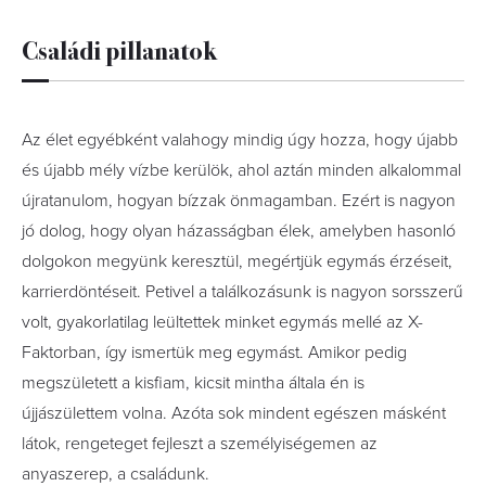
Családi pillanatok
Az élet egyébként valahogy mindig úgy hozza, hogy újabb
és újabb mély vízbe kerülök, ahol aztán minden alkalommal
újratanulom, hogyan bízzak önmagamban. Ezért is nagyon
jó dolog, hogy olyan házasságban élek, amelyben hasonló
dolgokon megyünk keresztül, megértjük egymás érzéseit,
karrierdöntéseit. Petivel a találkozásunk is nagyon sorsszerű
volt, gyakorlatilag leültettek minket egymás mellé az X-
Faktorban, így ismertük meg egymást. Amikor pedig
megszületett a kisfiam, kicsit mintha általa én is
újjászülettem volna. Azóta sok mindent egészen másként
látok, rengeteget fejleszt a személyiségemen az
anyaszerep, a családunk.