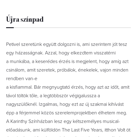
Újra színpad
Petivel szeretünk együtt dolgozni is, ami szerintem jót tesz
egy házasságnak. Azzal, hogy elkezdtem visszatérni
a munkába, a keserédes érzés is megjelent, hogy amíg azt
csinálom, amit szeretek, próbálok, énekelek, vajon minden
rendben van-e­
a kisfiammal. Bár megnyugtató érzés, hogy azt az időt, amit
távol töltök tőle, a legtöbbször végig­alussza a
nagyszülőknél. Izgalmas, hogy ezt az új szakmai kihívást
épp a férjemmel közös szerelemprojektben élhetem meg.
A Karinthy­ Színházban lesz egy kétszemélyes musical-
előadásunk, ami külföldön The Last Five Years, itthon Volt öt