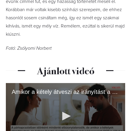
évünk címmel fut, és egy házasság történetét meséli el.
Korábban már voltak kisebb színházi szerepeim, de ehhez
hasonlót sosem csináltam még, így ez ismét egy szakmai
kihívás, ismét egy mély víz. Remélem, ezúttal is sikerül majd
kiúszni.
Fotó: Zsólyomi Norbert
Ajánlott videó
Amikor a kétely átveszi az irányítást a szerelem felett