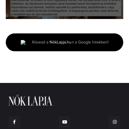
0
seconds
of
1
minute,
Kövesd a
NőkLapja.hu
-t a Google hírekben!
34
seconds