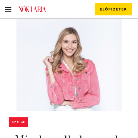
ELŐFIZETEK
HETILAP