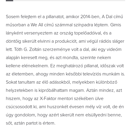
Sosem felejtem el a pillanatot, amikor 2014-ben, A Dal című
műsorban a We All című számmal színpadra léptem. Gimis
lányként versenyeztem az ország topelőadói­val, és a
döntőig sikerült elvinni a produkciót, ami végül rádiós sláger
lett. Tóth G. Zoltán szerzeménye volt a dal, aki egy videóm
alapján keresett meg, és azt mondta, szerinte nekem
kellene elénekelnem. Ez meghatározó pillanat, időszak volt
az életemben, ahogy minden későbbi televíziós munkám is.
Sokat tanultam az élő adásokból, melyekben különböző
helyzetekben is kipróbálhattam magam. Aztán mindez, azt
hiszem, hogy az X-Faktor mentori székében ülve
csúcsosodott ki, ami huszonkét évesen mély víz volt, de én
úgy gondolom, hogy azért sikerült nem elsüllyedni benne,
sőt, aztán partot is értem.