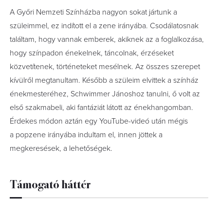
A Győri Nemzeti Színházba nagyon sokat jártunk a
szüleimmel, ez indított el a zene irányába. ­Csodálatosnak
találtam, hogy vannak emberek, akiknek az a foglalkozása,
hogy színpadon énekelnek, táncolnak, érzéseket
közvetítenek, történeteket mesélnek. Az összes szerepet
kívülről megtanultam. ­Később a szüleim elvittek a színház
énekmesteréhez, Schwimmer­ ­Jánoshoz tanulni, ő volt az
első szakmabeli, aki fantáziát látott az énekhangomban.
Érdekes módon aztán egy YouTube-videó után mégis
a popzene irányába indultam el, ­innen jöttek a
megkeresések, a lehetőségek.
Támogató háttér