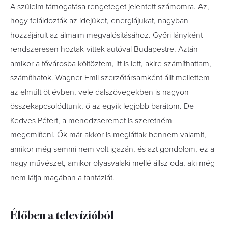
A szüleim támogatása rengeteget jelentett számomra. Az,
hogy feláldozták az idejüket, energiájukat, nagyban
hozzájárult az álmaim megvalósításához. Győri lányként
rendszeresen hoztak-vittek autóval Budapestre. Aztán
amikor a fővárosba költöztem, itt is lett, akire számíthattam,
számíthatok. Wagner Emil szerzőtársamként állt mellettem
az elmúlt öt évben, vele dalszövegekben is nagyon
összekapcsolódtunk, ő az egyik legjobb barátom. De
Kedves Pétert, a menedzseremet is szeretném
megemlíteni. Ők már akkor is megláttak bennem valamit,
amikor még semmi nem volt igazán, és azt gondolom, ez a
nagy művészet, amikor olyasvalaki mellé állsz oda, aki még
nem látja magában a fantáziát.
Élőben a televízióból