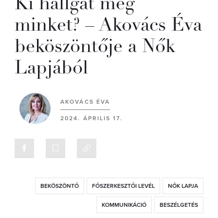
Ki hallgat meg
minket? – Akovács Éva
beköszöntője a Nők
Lapjából
AKOVÁCS ÉVA
2024. ÁPRILIS 17.
BEKÖSZÖNTŐ
FŐSZERKESZTŐI LEVÉL
NŐK LAPJA
KOMMUNIKÁCIÓ
BESZÉLGETÉS