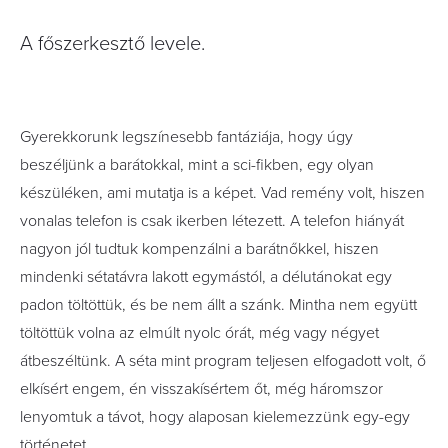
A főszerkesztő levele.
Gyerekkorunk legszínesebb fantáziája, hogy úgy
beszéljünk a barátokkal, mint a sci-fikben, egy olyan
készüléken, ami mutatja is a képet. Vad remény volt, hiszen
vonalas telefon is csak ikerben létezett. A telefon hiányát
nagyon jól tudtuk kompenzálni a barátnőkkel, hiszen
mindenki sétatávra lakott egymástól, a délutánokat egy
padon töltöttük, és be nem állt a szánk. Mintha nem együtt
töltöttük volna az elmúlt nyolc órát, még vagy négyet
átbeszéltünk. A séta mint program teljesen elfogadott volt, ő
elkísért engem, én visszakísértem őt, még háromszor
lenyomtuk a távot, hogy alaposan kielemezzünk egy-egy
történetet.