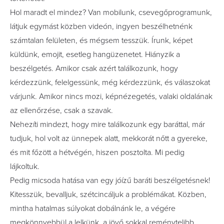
Hol maradt el mindez? Van mobilunk, csevegőprogramunk,
látjuk egymást közben videón, ingyen beszélhetnénk
számtalan felületen, és mégsem tesszük. Írunk, képet
küldünk, emojit, esetleg hangüzenetet. Hiányzik a
beszélgetés. Amikor csak azért találkozunk, hogy
kérdezzünk, felelgessünk, még kérdezzünk, és válaszokat
várjunk. Amikor nincs mozi, képnézegetés, valaki oldalának
az ellenőrzése, csak a szavak.
Nehezíti mindezt, hogy mire találkozunk egy baráttal, már
tudjuk, hol volt az ünnepek alatt, mekkorát nőtt a gyereke,
és mit főzött a hétvégén, hiszen posztolta. Mi pedig
lájkoltuk.
Pedig micsoda hatása van egy jóízű baráti beszélgetésnek!
Kitesszük, bevalljuk, szétcincáljuk a problémákat. Közben,
mintha hatalmas súlyokat dobálnánk le, a végére
megkönnyebbül a lelkünk, a jövő sokkal reménytelibb.