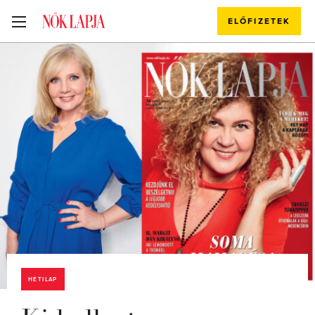
ELŐFIZETEK
HETILAP