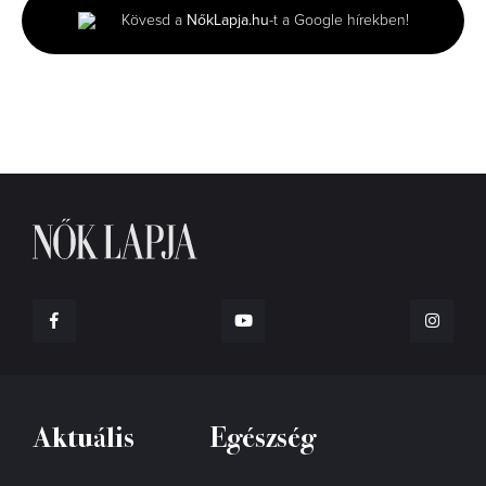
minutes,
Kövesd a
NőkLapja.hu
-t a Google hírekben!
6
seconds
Aktuális
Egészség