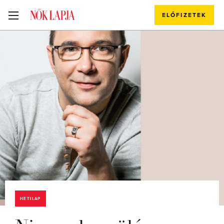
ELŐFIZETEK
HETILAP