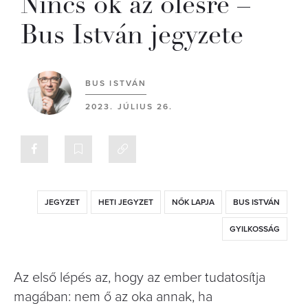
Nincs ok az ölésre –
Bus István jegyzete
BUS ISTVÁN
2023. JÚLIUS 26.
JEGYZET
HETI JEGYZET
NŐK LAPJA
BUS ISTVÁN
GYILKOSSÁG
Az első lépés az, hogy az ember tudatosítja
magában: nem ő az oka annak, ha