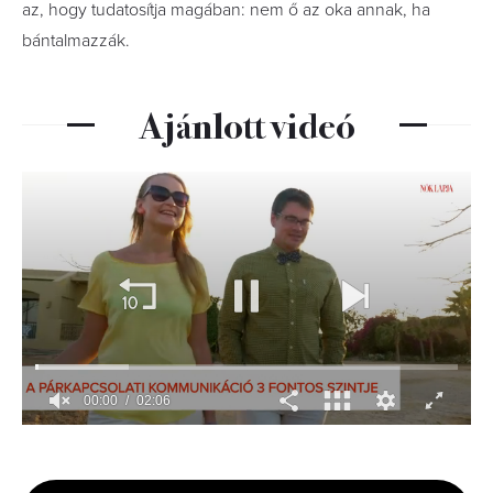
az, hogy tudatosítja magában: nem ő az oka annak, ha
bántalmazzák.
Ajánlott videó
00:01
02:06
0
seconds
of
2