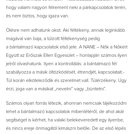
hogy valami nagyon félrement neki a párkapcsolatok terén,
és nem biztos, hogy igaza van.
Ölésre nem adhatunk okot. Aki féltékeny, annak leginkább
magával van baja, a túlzott féltékenység pedig
a bántalmazó kapcsolatok első jele. A NANE – Nők a Nőkért
Együtt az Erőszak Ellen Egyesület – honlapján számos ilyen
jelről olvashatunk. Ilyen a kontrollálás: a bántalmazó fél
szabályozza a másik öltözködését, étrendjét, kapcsolatait.­
Túl korán elköteleződik és szerelmet vall. Túlérzékeny. Úgy
érzi, joga van a másikat „nevelni” vagy „büntetni”.
Számos olyan forrás létezik, ahonnan nemcsak tájékozódni
lehet a bántalmazó kapcsolatok mibenlétéről, de ahol akár
segítséget is kérhet, ha valaki belekeveredett egy ilyenbe,
és nincs ereje önmagától kimászni belőle. De az első lépés