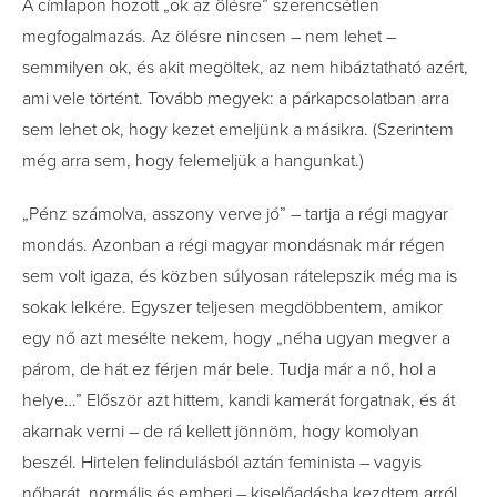
A címlapon hozott „ok az ölésre” szerencsétlen
megfogalmazás. Az ölésre nincsen – nem lehet –
semmilyen ok, és akit megöltek, az nem hibáztatható azért,
ami vele történt. Tovább megyek: a párkapcsolatban arra
sem lehet ok, hogy kezet emeljünk a másikra. (Szerintem
még arra sem, hogy felemeljük a hangunkat.)
„Pénz számolva, asszony verve jó” – tartja a régi magyar
mondás. Azonban a régi magyar mondásnak már régen
sem volt igaza, és közben súlyosan rátelepszik még ma is
sokak lelkére. Egyszer teljesen megdöbbentem, amikor
egy nő azt mesélte nekem, hogy „néha ugyan megver a
párom, de hát ez férjen már bele. Tudja már a nő, hol a
helye…” Először azt hittem, kandi kamerát forgatnak, és át
akarnak verni – de rá kellett jönnöm, hogy komolyan
beszél. Hirtelen felindulásból aztán feminista – vagyis
nőbarát, normális és emberi – kiselőadásba kezdtem arról,