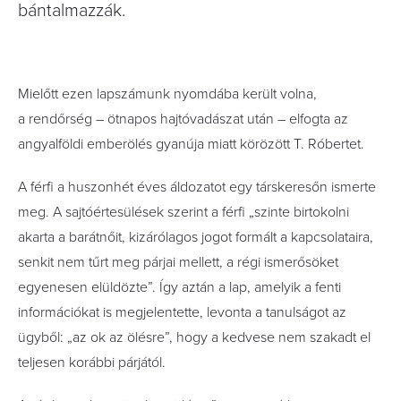
bántalmazzák.
Mielőtt ezen lapszámunk nyomdába került volna,
a rendőrség – ötnapos hajtóvadászat után – elfogta az
angyalföldi emberölés gyanúja miatt körözött T. Róbertet.
A férfi a huszonhét éves áldozatot egy társkeresőn ismerte
meg. A sajtóértesülések szerint a férfi „szinte birtokolni
akarta a barátnőit, kizárólagos jogot formált a kapcsolataira,
senkit nem tűrt meg párjai mellett, a régi ismerősöket
egyenesen elüldözte”. Így aztán a lap, amelyik a fenti
információkat is megjelentette, levonta a tanulságot az
ügyből: „az ok az ölésre”, hogy a kedvese nem szakadt el
teljesen korábbi párjától.