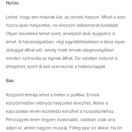
Nyilas:
Lehet, hogy ami másnak kár, az önnek haszon. Mivel a sors
hozza ilyen helyzetbe, ne érezzen lelkiismeret-furdalást.
Olyan bevételre tehet szert, amelyből akár dugipénz is
lehet. A házasságokban, régi együttélésekben a társa olyan
dologgal állhat elő, amely miatt önnek idegességében
minden szőrszála az égnek állhat. De váratlan helyzet is
létrejöhet, ezért át kell szerveznie a hétköznapjait.
Bak:
Központi témája lehet a héten a politika. Ennek
köszönhetően előnyös helyzetet élvezhet, illetve a
kapcsolatai révén közelebb kerülhet a húsosfazékhoz.
Pénzügyek terén legyen óvatosabb, valóban csak arra
adjon ki, amire nagyon muszáj. Főleg igaz ez akkor, ha ön