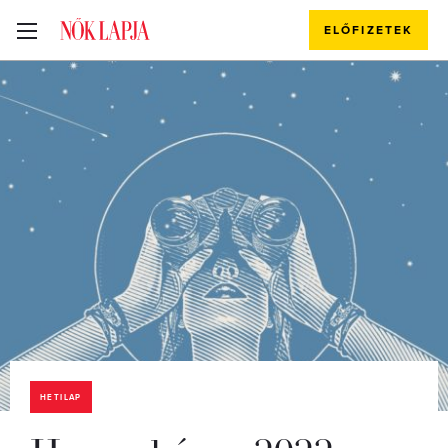
ELŐFIZETEK
HETILAP