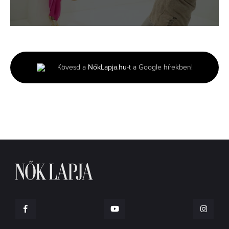
0
seconds
of
2
minutes,
Kövesd a
NőkLapja.hu
-t a Google hírekben!
48
seconds