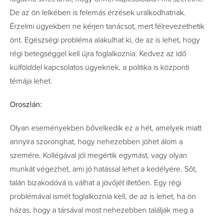
De az ön lelkében is felemás érzések uralkodhatnak.
Érzelmi ügyekben ne kérjen tanácsot, mert félrevezethetik
önt. Egészségi probléma alakulhat ki, de az is lehet, hogy
régi betegséggel kell újra foglalkoznia. Kedvez az idő
külfölddel kapcsolatos ügyeknek, a politika is központi
témája lehet.
Oroszlán:
Olyan eseményekben bővelkedik ez a hét, amelyek miatt
annyira szoronghat, hogy nehezebben jöhet álom a
szemére. Kollégával jól megértik egymást, vagy olyan
munkát végezhet, ami jó hatással lehet a kedélyére. Sőt,
talán bizakodóvá is válhat a jövőjét illetően. Egy régi
problémával ismét foglalkoznia kell, de az is lehet, ha ön
házas, hogy a társával most nehezebben találják meg a