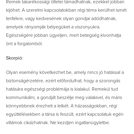
Remek takarékossági ötletei támadhatnak, ezekkel jobban
kijöhet. A szerelmi kapcsolatokban régi téma kerülhet ismét
terítékre, vagy kedvesének olyan gondjai adódhatnak,
amelyek rányomják bélyegüket a viszonyukra.
Egészségére jobban ügyeljen, mert betegség kivonhatja
önt a forgalomból.
Skorpió:
Olyan esemény következhet be, amely nincs jó hatással a
biztonságérzetére, ezért előfordulhat, hogy a szorongás
hatására egészségi problémája is kialakul. Remekül tud
kommunikálni, a gondját beszélje meg valakivel, és máris
könnyebbnek érezheti a lelkét. A házasságokban, régi
együttélésekben a társa is feszült, ezért kapcsolatuk egén
villámok cikázhatnak. Ne kezdjen ingatlanügyletbe.