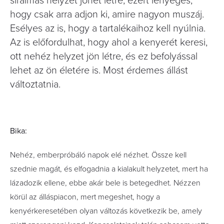
siralmas helyzet jöhet létre, ezért lényeges,
hogy csak arra adjon ki, amire nagyon muszáj.
Esélyes az is, hogy a tartalékaihoz kell nyúlnia.
Az is előfordulhat, hogy ahol a kenyerét keresi,
ott nehéz helyzet jön létre, és ez befolyással
lehet az ön életére is. Most érdemes állást
változtatnia.
Bika:
Nehéz, emberpróbáló napok elé nézhet. Össze kell
szednie magát, és elfogadnia a kialakult helyzetet, mert ha
lázadozik ellene, ebbe akár bele is betegedhet. Nézzen
körül az álláspiacon, mert megeshet, hogy a
kenyérkeresetében olyan változás következik be, amely