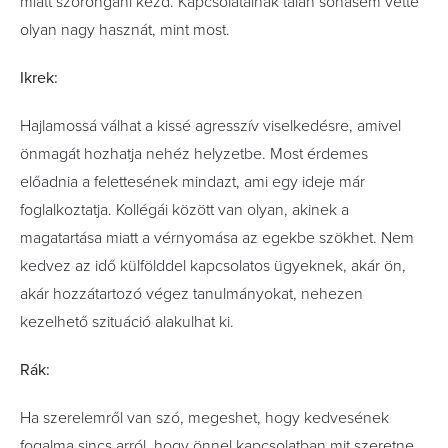
miatt szorongani kezd. Kapcsolatainak talán sohasem vette
olyan nagy hasznát, mint most.
Ikrek:
Hajlamossá válhat a kissé agresszív viselkedésre, amivel
önmagát hozhatja nehéz helyzetbe. Most érdemes
előadnia a felettesének mindazt, ami egy ideje már
foglalkoztatja. Kollégái között van olyan, akinek a
magatartása miatt a vérnyomása az egekbe szökhet. Nem
kedvez az idő külfölddel kapcsolatos ügyeknek, akár ön,
akár hozzátartozó végez tanulmányokat, nehezen
kezelhető szituáció alakulhat ki.
Rák:
Ha szerelemről van szó, megeshet, hogy kedvesének
fogalma sincs arról, hogy önnel kapcsolatban mit szeretne.