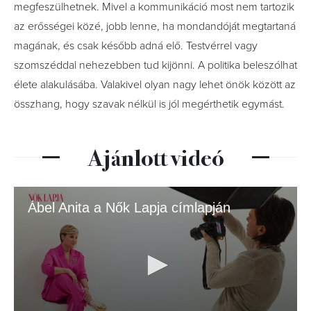
megfeszülhetnek. Mivel a kommunikáció most nem tartozik
az erősségei közé, jobb lenne, ha mondandóját megtartaná
magának, és csak később adná elő. Testvérrel vagy
szomszéddal nehezebben tud kijönni. A politika beleszólhat
élete alakulásába. Valakivel olyan nagy lehet önök között az
összhang, hogy szavak nélkül is jól megérthetik egymást.
Ajánlott videó
Ábel Anita a Nők Lapja címlapján