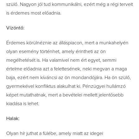
szülő. Nagyon jól tud kommunikálni, ezért még a régi terveit
is érdemes most előadnia.
Vízöntő:
Érdemes körülnéznie az álláspiacon, mert a munkahelyén
olyan esemény történhet, amely érintheti az ön
megélhetését is. Ha valamivel nem ért egyet, semmi
értelme előadnia azt a felettesének, neki megvan a maga
baja, ezért nem kíváncsi az ön mondandójára. Ha ön szülő,
gyermekével konfliktus alakulhat ki. Pénzügyei hullámzó
képet mutathatnak, mert a bevételei mellett jelentősebb
kiadása is lehet.
Halak:
Olyan hír juthat a fülébe, amely miatt az idegei