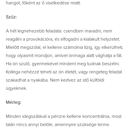
hangot, főként az ő viselkedése miatt.
Szűz:
A hét legnehezebb feladata: csendben maradni, nem
reagálni a provokációra, és elfogadni a kialakult helyzetet.
Mielőtt megszólal, el kellene számolnia tízig, így elkerülheti,
hogy olyasmit mondjon, amivel önmaga alatt vághatja a fát.
Ha ön szülő, gyermekével mindent meg tudnak beszélni.
Kolléga nehézzé teheti az ön életét, vagy rengeteg feladat
szakadhat a nyakába. Nem kedvez az idő külföldi
ügyeknek.
Mérleg:
Minden idegszálával a pénzre kellene koncentrálnia, most
talán nincs annyi belőle, amennyire szüksége lenne.