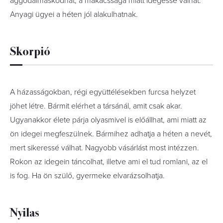
aggodalmaskodhat, a makacssága miatt idegessé válhat.
Anyagi ügyei a héten jól alakulhatnak.
Skorpió
A házasságokban, régi együttélésekben furcsa helyzet
jöhet létre. Bármit elérhet a társánál, amit csak akar.
Ugyanakkor élete párja olyasmivel is előállhat, ami miatt az
ön idegei megfeszülnek. Bármihez adhatja a héten a nevét,
mert sikeressé válhat. Nagyobb vásárlást most intézzen.
Rokon az idegein táncolhat, illetve ami el tud romlani, az el
is fog. Ha ön szülő, gyermeke elvarázsolhatja.
Nyilas