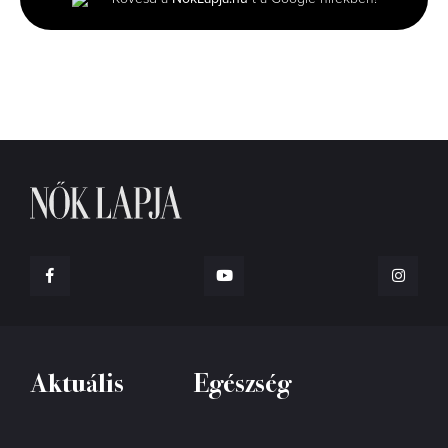
6
seconds
Aktuális
Egészség