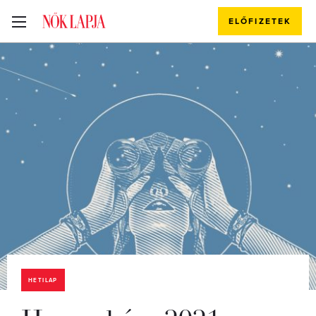
ELŐFIZETEK
HETILAP