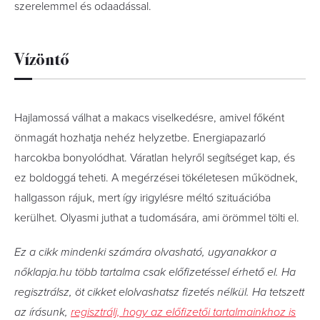
szerelemmel és odaadással.
Vízöntő
Hajlamossá válhat a makacs viselkedésre, amivel főként
önmagát hozhatja nehéz helyzetbe. Energiapazarló
harcokba bonyolódhat. Váratlan helyről segítséget kap, és
ez boldoggá teheti. A megérzései tökéletesen működnek,
hallgasson rájuk, mert így irigylésre méltó szituációba
kerülhet. Olyasmi juthat a tudomására, ami örömmel tölti el.
Ez a cikk mindenki számára olvasható, ugyanakkor a
nőklapja.hu több tartalma csak előfizetéssel érhető el. Ha
regisztrálsz, öt cikket elolvashatsz fizetés nélkül. Ha tetszett
az írásunk,
regisztrálj, hogy az előfizetői tartalmainkhoz is