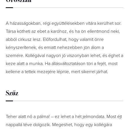
A házasságokban, régi együttélésekben vitára kerülhet sor.
Társa kötheti az ebet a karóhoz, és ha ön ellentmond neki,
abból cirkusz lesz. Előfordulhat, hogy valamit önre
kényszerítenek, és emiatt nehezebben jön álom a
szemére. Kollégával nagyon jó viszonyban lehet, és éghet a
keze alatt a munka. Ha állásváltoztatáson töri a fejét, most
kellene a tettek mezejére lépnie, mert sikerrel járhat.
Szűz
Teher alatt nő a pálma! – ez lehet a hét jelmondata. Most éjt
nappallá téve dolgozik. Megeshet, hogy egy kollégára