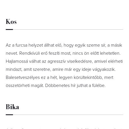
Kos
Az a furcsa helyzet állhat elő, hogy egyik szeme sír, a másik
nevet. Rendkívüli erő feszíti most, nincs ön előtt lehetetlen.
Hajlamossá válhat az agresszív viselkedésre, amivel elérheti
mindazt, amit szeretne, amire már egy ideje vágyakozik.
Balesetveszélyes ez a hét, legyen körültekintőbb, mert
összetörheti magát. Döbbenetes hír juthat a fülébe.
Bika