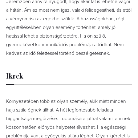
Jellemzően annyira nyugodt, hogy akár fát is lehetne vágni
a hátán. Ám ez most nem igaz, valaki felidegesítheti, és ettől
a vérnyomása az egekbe szökik. A házasságokban, régi
együttélésekben olyan esemény történhet, amely jó
hatással lehet a biztonságérzetére. Ha ön szülő,
gyermekével kommunikációs problémája adódhat. Nem
kedvez az idő felettessel történő beszélgetésnek.
Ikrek
Környezetében több az olyan személy, akik miatt minden
haja szála égnek állhat. A hét legfontosabb feladata
higgadtsága megőrzése. Tudomására juthat valami, aminek
köszönhetően előnyös helyzetet élvezhet. Ha egészségi
problémája van, a gyógyulás útjára léphet. Olyan ígéretet is