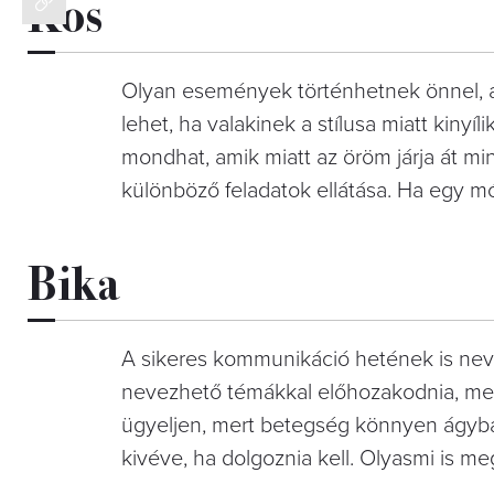
Kos
Olyan események történhetnek önnel, am
lehet, ha valakinek a stílusa miatt kinyi
mondhat, amik miatt az öröm járja át m
különböző feladatok ellátása. Ha egy mo
Bika
A sikeres kommunikáció hetének is nev
nevezhető témákkal előhozakodnia, mer
ügyeljen, mert betegség könnyen ágyba
kivéve, ha dolgoznia kell. Olyasmi is megto