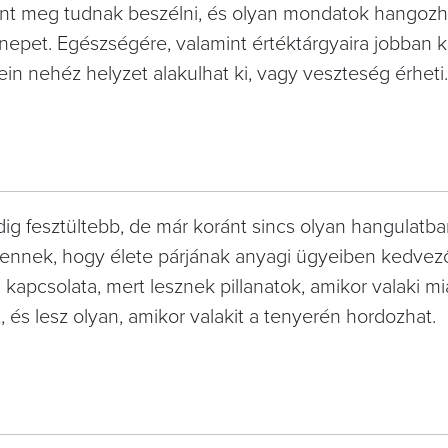
nt meg tudnak beszélni, és olyan mondatok hangozh
nepet. Egészségére, valamint értéktárgyaira jobban 
tein nehéz helyzet alakulhat ki, vagy veszteség érheti
dig fesztültebb, de már koránt sincs olyan hangulatba
t ennek, hogy élete párjának anyagi ügyeiben kedvezo
a kapcsolata, mert lesznek pillanatok, amikor valaki mi
 és lesz olyan, amikor valakit a tenyerén hordozhat.