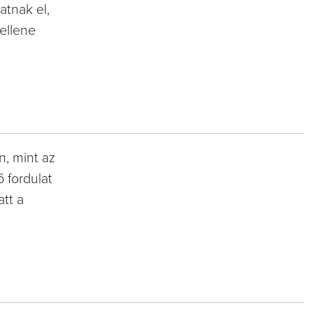
atnak el,
kellene
.
n, mint az
̋ fordulat
att a