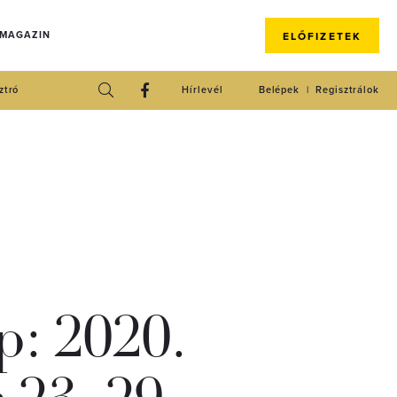
 MAGAZIN
ELŐFIZETEK
ztró
Hírlevél
Belépek
Regisztrálok
: 2020.