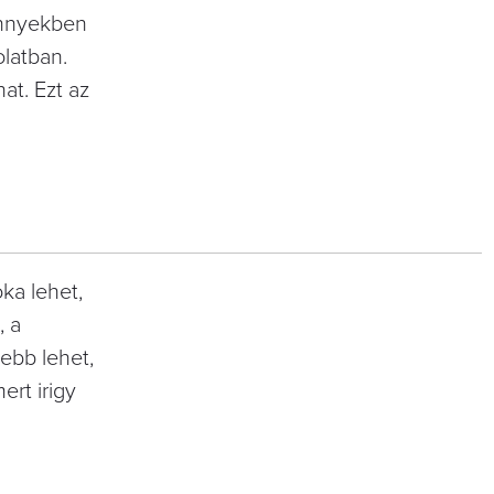
könnyekben
olatban.
hat. Ezt az
oka lehet,
, a
tebb lehet,
ert irigy