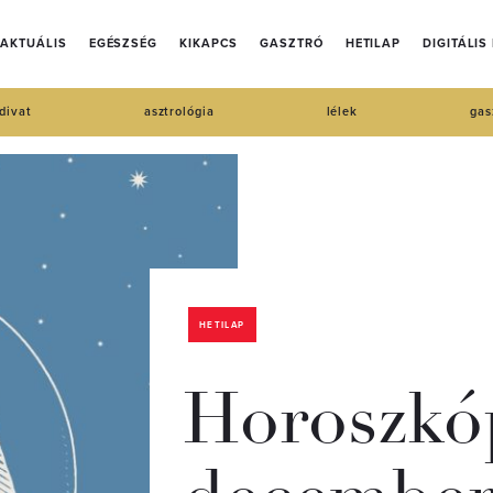
AKTUÁLIS
EGÉSZSÉG
KIKAPCS
GASZTRÓ
HETILAP
DIGITÁLIS
divat
asztrológia
lélek
gas
HETILAP
Horoszkóp