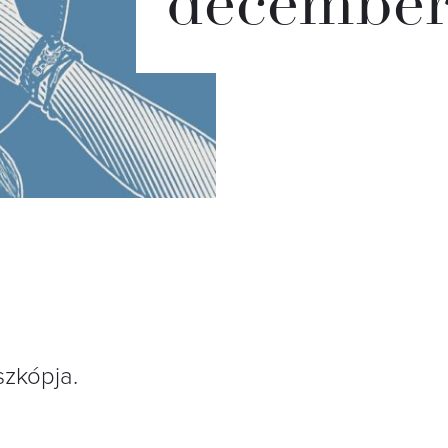
december
szkópja.