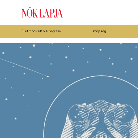
Életmódváltó Program
szépség