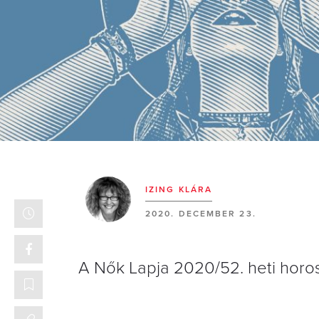
IZING KLÁRA
2020. DECEMBER 23.
A Nők Lapja 2020/52. heti horo