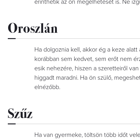
érinthetik az ön megélhetését is. Ne i
Oroszlán
Ha dolgoznia kell, akkor ég a keze alatt 
korábban sem kedvet, sem erőt nem érz
esik nehezére, hiszen a szeretteiről van s
higgadt maradni. Ha ön szülő, meges
elnézőbb.
Szűz
Ha van gyermeke, töltsön több időt vel