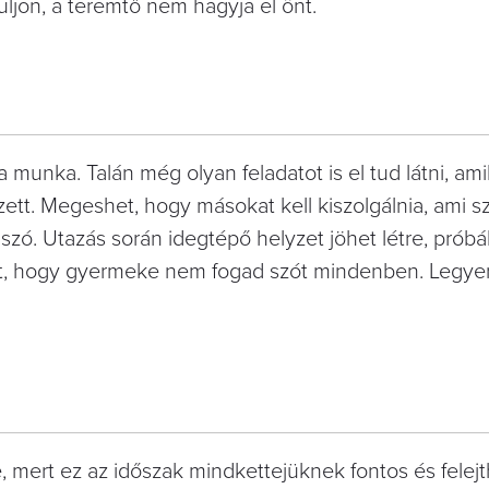
zguljon, a teremtő nem hagyja el önt.
a munka. Talán még olyan feladatot is el tud látni, am
ett. Megeshet, hogy másokat kell kiszolgálnia, ami s
zó. Utazás során idegtépő helyzet jöhet létre, prób
het, hogy gyermeke nem fogad szót mindenben. Legye
e, mert ez az időszak mindkettejüknek fontos és felej