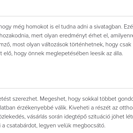
t, hogy még homokot is el tudna adni a sivatagban. Ezér
hozakodnia, mert olyan eredményt érhet el, amilyenre
jellemző, most olyan változások történhetnek, hogy csa
t elő, hogy önnek meglepetésében leesik az álla.
tést szerezhet. Megeshet, hogy sokkal többet gondol
tban érzékenyebbé válik. Kiveheti a részét az ottho
ekedés, vásárlás során idegtépő szituáció jöhet lé
ki a csatabárdot, legyen velük megbocsátó.