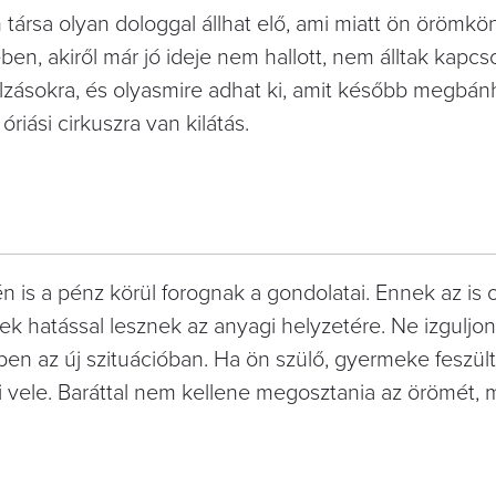
 társa olyan dologgal állhat elő, ami miatt ön öröm
́ben, akiről már jó ideje nem hallott, nem álltak kapcs
́lzásokra, és olyasmire adhat ki, amit később megbán
riási cirkuszra van kilátás.
is a pénz körül forognak a gondolatai. Ennek az is 
yek hatással lesznek az anyagi helyzetére. Ne izguljon
 az új szituációban. Ha ön szülő, gyermeke feszül
 vele. Baráttal nem kellene megosztania az örömét, m