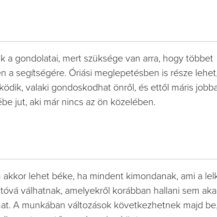
ak a gondolatai, mert szüksége van arra, hogy többet
a segítségére. Óriási meglepetésben is része lehet
ködik, valaki gondoskodhat önről, és ettől máris jobba
be jut, aki már nincs az ön közelében.
en akkor lehet béke, ha mindent kimondanak, ami a lel
́vá válhatnak, amelyekről korábban hallani sem akar
́dhat. A munkában változások következhetnek majd b