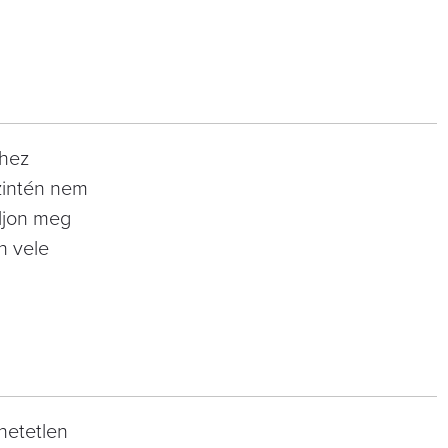
ihez
zintén nem
áljon meg
n vele
thetetlen