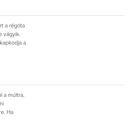
t a régóta
 vágyik.
k kapkodja a
 a múltra,
ni
tre. Ha