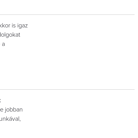
kkor is igaz
 dolgokat
e a
k
́re jobban
unkával,