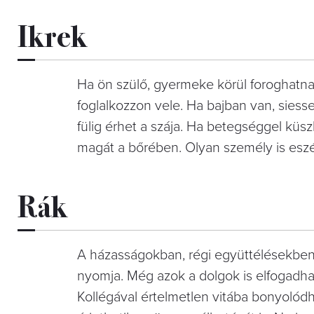
Ikrek
Ha ön szülő, gyermeke körül foroghatn
foglalkozzon vele. Ha bajban van, siessen 
fülig érhet a szája. Ha betegséggel küsz
magát a bőrében. Olyan személy is eszé
Rák
A házasságokban, régi együttélésekb
nyomja. Még azok a dolgok is elfogadhato
Kollégával értelmetlen vitába bonyolo