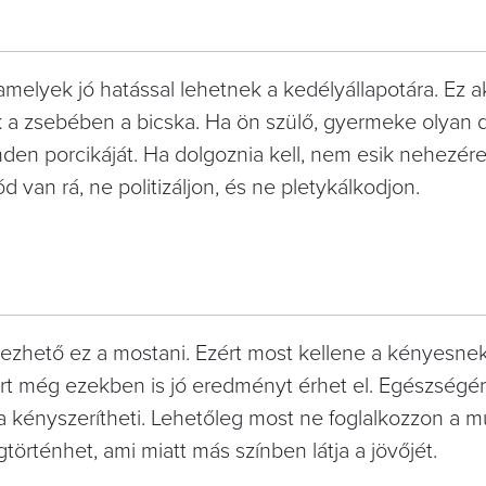
elyek jó hatással lehetnek a kedélyállapotára. Ez a
́lik a zsebében a bicska. Ha ön szülő, gyermeke olyan
inden porcikáját. Ha dolgoznia kell, nem esik nehezér
́d van rá, ne politizáljon, és ne pletykálkodjon.
ezhető ez a mostani. Ezért most kellene a kényesne
t még ezekben is jó eredményt érhet el. Egészsége
 kényszerítheti. Lehetőleg most ne foglalkozzon a m
̈rténhet, ami miatt más színben látja a jövőjét.