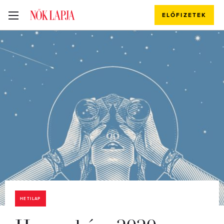
ELŐFIZETEK
HETILAP