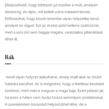
Elképzelhető, hogy többször jut eszébe a múlt, amelyen
elmereng, és rájön, mit kellett volna másként tennie.
Előfordulhat, hogy közeli ismerőse olyan helyzetbe kerül,
amelyet ön irigyel. Ezt az érzést azért kellene száműznie,
mert a sors önt sem hagyja magára, varázslatos pillanatokat
élhet át.
Rák
Ismét olyan helyzet alakulhat ki, amely miatt akár az őrület
határára kerülhet. Az is megeshet, hogy a felettese kevésbé
türelmes, mert neki is megvan a maga baja. Ezért jobban jár,
ha ezen a héten nem fordul hozzá semmilyen problémával.
A szerelemben bonyolult helyzet jöhet létre, de a