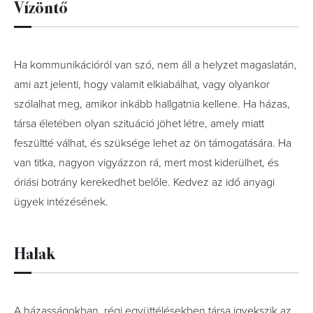
Vízöntő
Ha kommunikációról van szó, nem áll a helyzet magaslatán,
ami azt jelenti, hogy valamit elkiabálhat, vagy olyankor
szólalhat meg, amikor inkább hallgatnia kellene. Ha házas,
társa életében olyan szituáció jöhet létre, amely miatt
feszültté válhat, és szüksége lehet az ön támogatására. Ha
van titka, nagyon vigyázzon rá, mert most kiderülhet, és
óriási botrány kerekedhet belőle. Kedvez az idő anyagi
ügyek intézésének.
Halak
A házasságokban, régi együttélésekben társa igyekszik az