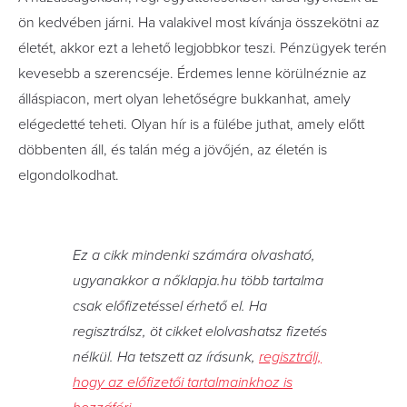
ön kedvében járni. Ha valakivel most kívánja összekötni az
életét, akkor ezt a lehető legjobbkor teszi. Pénzügyek terén
kevesebb a szerencséje. Érdemes lenne körülnéznie az
álláspiacon, mert olyan lehetőségre bukkanhat, amely
elégedetté teheti. Olyan hír is a fülébe juthat, amely előtt
döbbenten áll, és talán még a jövőjén, az életén is
elgondolkodhat.
Ez a cikk mindenki számára olvasható,
ugyanakkor a nőklapja.hu több tartalma
csak előfizetéssel érhető el. Ha
regisztrálsz, öt cikket elolvashatsz fizetés
nélkül. Ha tetszett az írásunk,
regisztrálj,
hogy az előfizetői tartalmainkhoz is