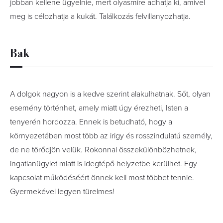
jobban kellene ügyelnie, mert olyasmire adhatja ki, amivel
meg is célozhatja a kukát. Találkozás felvillanyozhatja.
Bak
A dolgok nagyon is a kedve szerint alakulhatnak. Sőt, olyan
esemény történhet, amely miatt úgy érezheti, Isten a
tenyerén hordozza. Ennek is betudható, hogy a
környezetében most több az irigy és rosszindulatú személy,
de ne törődjön velük. Rokonnal összekülönbözhetnek,
ingatlanügylet miatt is idegtépő helyzetbe kerülhet. Egy
kapcsolat működéséért önnek kell most többet tennie.
Gyermekével legyen türelmes!