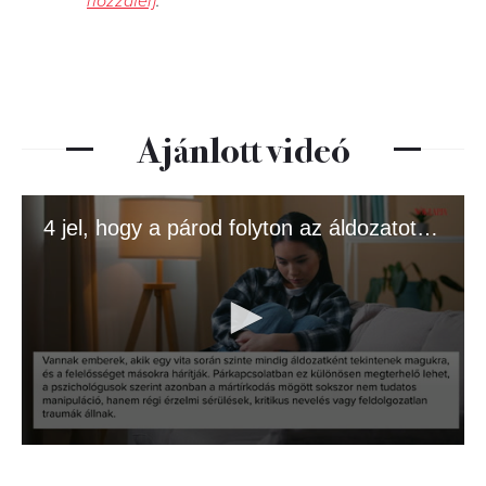
hozzáférj
.
Ajánlott videó
4 jel, hogy a párod folyton az áldozatot játssza
0
seconds