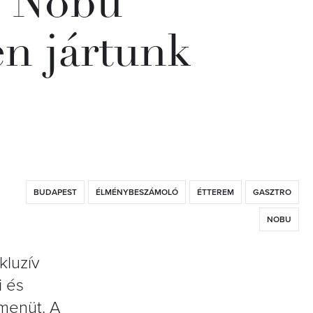
i Nobu
n jártunk
BUDAPEST
ÉLMÉNYBESZÁMOLÓ
ÉTTEREM
GASZTRO
NOBU
kluzív
i és
 menüt. A