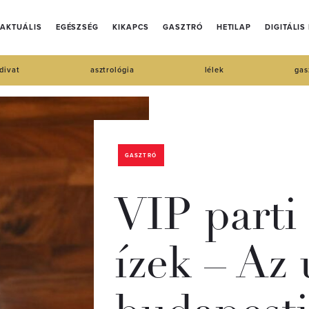
AKTUÁLIS
EGÉSZSÉG
KIKAPCS
GASZTRÓ
HETILAP
DIGITÁLIS
divat
asztrológia
lélek
gas
GASZTRÓ
VIP parti
ízek – Az 