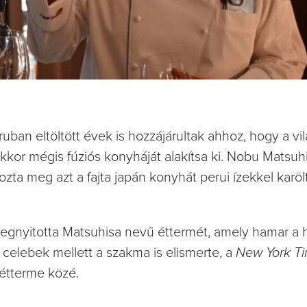
ruban eltöltött évek is hozzájárultak ahhoz, hogy a vi
kor mégis fúziós konyháját alakítsa ki. Nobu Matsuh
pozta meg azt a fajta japán konyhát perui ízekkel karöl
megnyitotta Matsuhisa nevű éttermét, amely hamar a 
 celebek mellett a szakma is elismerte, a
New York T
 étterme közé.