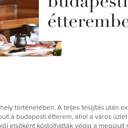
budapest
étterembe
ely történetében. A teljes felújítás után ex
puit a budapesti étterem, ahol a város üzlet
lői elsőként kóstolhatták végig a megújult