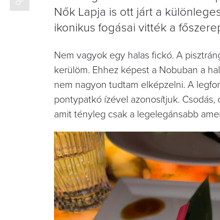
Nők Lapja is ott járt a különlege
ikonikus fogásai vitték a főszere
Nem vagyok egy halas fickó. A pisztrán
kerülöm. Ehhez képest a Nobuban a hal
nem nagyon tudtam elképzelni. A legfont
pontypatkó ízével azonosítjuk. Csodás, 
amit tényleg csak a legelegánsabb amer