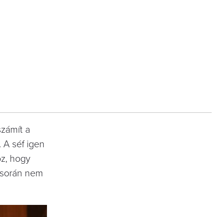
számít a
 A séf igen
oz, hogy
t során nem