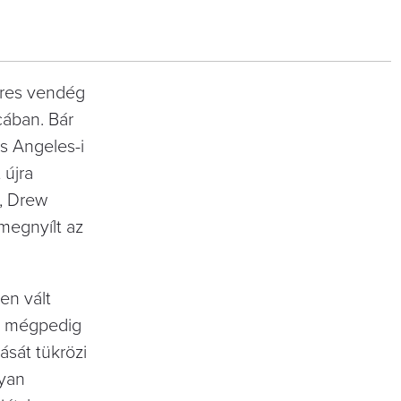
eres vendég
cában. Bár
os Angeles-i
 újra
o, Drew
megnyílt az
en vált
e, mégpedig
ását tükrözi
lyan