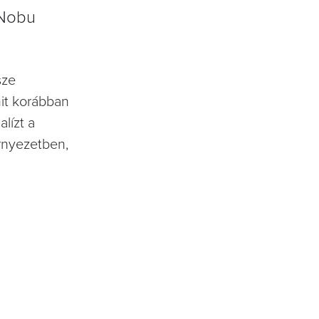
 Nobu
sze
it korábban
lízt a
örnyezetben,