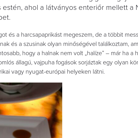
s estén, ahol a látványos enteriőr mellett a
pet.
got és a harcsapaprikást megeszem, de a többit mes
nak és a szusinak olyan minőségével találkoztam, am
osabb, hogy a halnak nem volt „halíze” – már ha a ha
omlós állagú, vajpuha fogások sorjáztak egy olyan k
ikai vagy nyugat-európai helyeken látni.