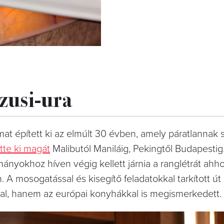
szusi-ura
at épített ki az elmúlt 30 évben, amely páratlannak 
tte ki magát
Malibutól Maniláig, Pekingtől Budapestig.
nyokhoz híven végig kellett járnia a ranglétrát ahh
 A mosogatással és kisegítő feladatokkal tarkított ú
al, hanem az európai konyhákkal is megismerkedett.