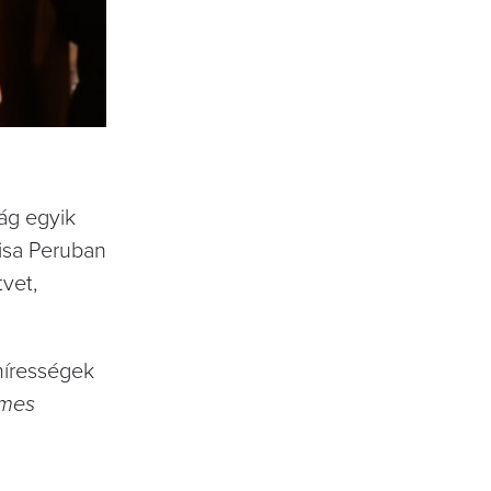
lág egyik
isa Peruban
tvet,
hírességek
imes