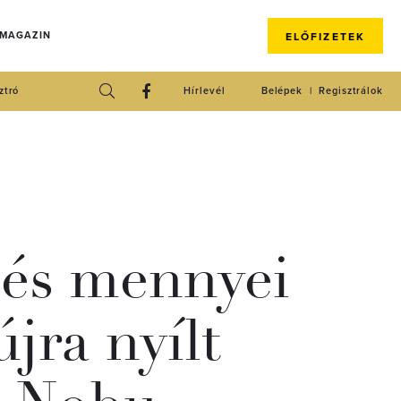
 MAGAZIN
ELŐFIZETEK
ztró
Hírlevél
Belépek
Regisztrálok
 és mennyei
újra nyílt