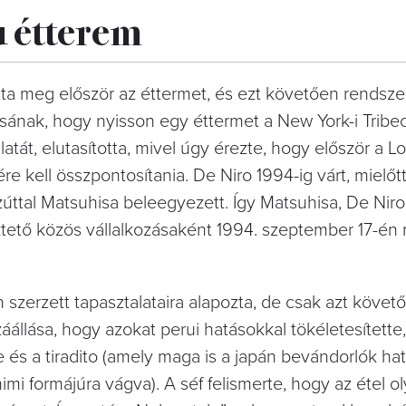
u étterem
tta meg először az éttermet, és ezt követően rendsz
isának, hogy nyisson egy éttermet a New York-i Tribe
atát, elutasította, mivel úgy érezte, hogy először a L
e kell összpontosítania. De Niro 1994-ig várt, mielőtt
ezúttal Matsuhisa beleegyezett. Így Matsuhisa, De Nir
tető közös vállalkozásaként 1994. szeptember 17-én 
n szerzett tapasztalataira alapozta, de csak azt követő
áállása, hogy azokat perui hatásokkal tökéletesített
e és a tiradito (amely maga is a japán bevándorlók hat
imi formájúra vágva). A séf felismerte, hogy az étel o