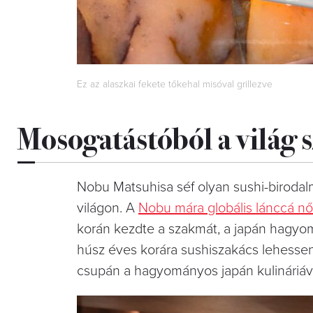
Ez az alaszkai fekete tőkehal misóval grillezve
Mosogatástóból a világ 
Nobu Matsuhisa séf olyan sushi-birodalm
világon. A
Nobu mára globális lánccá nő
korán kezdte a szakmát, a japán hagyomá
húsz éves korára sushiszakács lehessen.
csupán a hagyományos japán kulináriáv