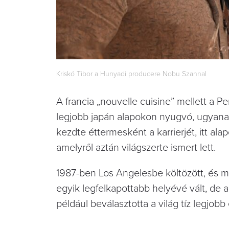
Kriskó Tibor a Hunyadi producere Nobu Szannal
A francia „nouvelle cuisine” mellett a Pe
legjobb japán alapokon nyugvó, ugyanak
kezdte éttermesként a karrierjét, itt ala
amelyről aztán világszerte ismert lett.
1987-ben Los Angelesbe költözött, és 
egyik legfelkapottabb helyévé vált, de a
például beválasztotta a világ tíz legjobb