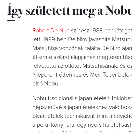
Így született meg a Nob
Robert De Niro
színész 1988-ban látoga
lett. 1989-ben De Niro javasolta Matsuh
Matsuhisa vonzónak találta De Niro ajánl
étterme szilárd alapjainak megteremtésér
felvetette az ötletet Matsuhisának, és 
Nieporent éttermes és Meir Teper befek
első Nobu.
Nobu tradicionális japán ételeit Tokióba
népszerűvé a japán ételekhez való hozz
olyan ételek technikáival, mint a cevich
a perui konyhára: egy nyers halétel sash