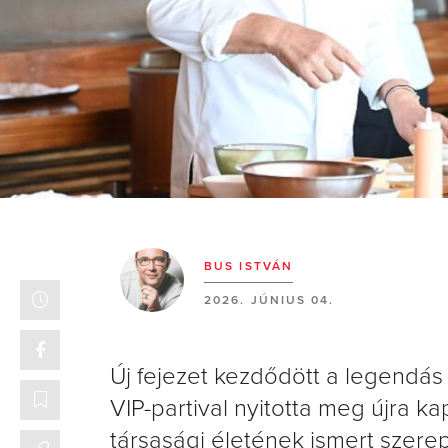
BUS ISTVÁN
2026. JÚNIUS 04.
Új fejezet kezdődött a legendás h
VIP-partival nyitotta meg újra ka
társasági életének ismert szerep