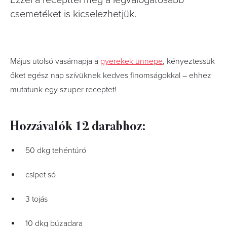
Ezzel a recepttel még a legválogatósabb
csemetéket is kicselezhetjük.
Május utolsó vasárnapja a
gyerekek ünnepe
, kényeztessük
őket egész nap szívüknek kedves finomságokkal – ehhez
mutatunk egy szuper receptet!
Hozzávalók 12 darabhoz:
50 dkg tehéntúró
csipet só
3 tojás
10 dkg búzadara