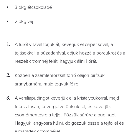
3 dkg étcsokoládé
2 dkg vaj
A túrót villával törjük át, keverjük el csipet sóval, a
tojásokkal, a búzadarával, adjuk hozzá a porcukrot és a
reszelt citromhéj felét, hagyjuk állni 1 órát.
Közben a zsemlemorzsát forró olajon pirítsuk
aranybarnára, majd tegyük félre.
A vaníliapudingot keverjük el a kristálycukorral, majd
fokozatosan, kevergetve öntsük fel, és keverjük
csomómentesre a tejjel. Főzzük sűrűre a pudingot.
Hagyjuk langyosra hűlni, dolgozzuk össze a tejföllel és
a maradék citromhéjjal.