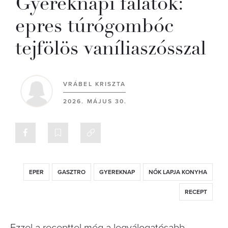
Gyereknapi falatok:
epres túrógombóc
tejfölös vaníliaszósszal
VRÁBEL KRISZTA
2026. MÁJUS 30.
EPER
GASZTRO
GYEREKNAP
NŐK LAPJA KONYHA
RECEPT