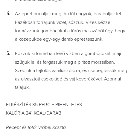
Az epret pucoljuk meg, ha túl nagyok, daraboljuk fel.
Fazékban forraljunk vizet, sózzuk. Vizes kézzel
formázzunk gombócokat a túrós masszából úgy, hogy
a közepükbe egy-egy darab epret teszünk.
Főzzük ki forrásban lévő vízben a gombócokat, majd
szűrjük le, és forgassuk meg a pirított morzsában.
Szedjük a tejfölös vaníliaszószra, és csepegtessük meg
az olvasztott csokoládé és vaj keverékével. Azonnal
tálaljuk.
ELKÉSZÍTÉS 35 PERC + PIHENTETÉS
KALÓRIA 241 KCAL/DARAB
Recept és fotó: Vrábel Kriszta