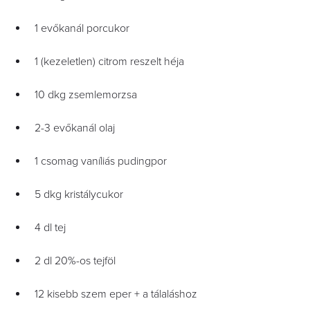
1 evőkanál porcukor
1 (kezeletlen) citrom reszelt héja
10 dkg zsemlemorzsa
2-3 evőkanál olaj
1 csomag vaníliás pudingpor
5 dkg kristálycukor
4 dl tej
2 dl 20%-os tejföl
12 kisebb szem eper + a tálaláshoz