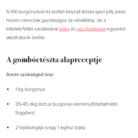
A főtt burgonyával és liszttel készült tészta igazi jolly joker,
hiszen nemcsak gazdaságos az előállítása, de a
töltelék/feltét variálásával
édes
és
sós fogásokat
egyaránt
alkothatunk belőle.
A gombóctészta alapreceptje
Amire szükséged lesz:
1 kg burgonya
35-45 dkg liszt (a burgonya keményítőtartalmától
függően)
2 tojássárgája (vagy 1 egész tojás)