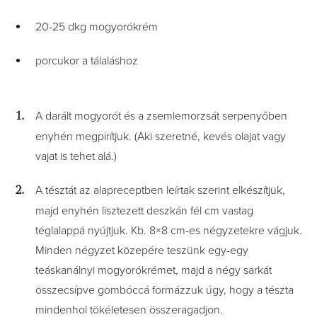
20-25 dkg mogyorókrém
porcukor a tálaláshoz
A darált mogyorót és a zsemlemorzsát serpenyőben
enyhén megpirítjuk. (Aki szeretné, kevés olajat vagy
vajat is tehet alá.)
A tésztát az alapreceptben leírtak szerint elkészítjük,
majd enyhén lisztezett deszkán fél cm vastag
téglalappá nyújtjuk. Kb. 8×8 cm-es négyzetekre vágjuk.
Minden négyzet közepére teszünk egy-egy
teáskanálnyi mogyorókrémet, majd a négy sarkát
összecsípve gombóccá formázzuk úgy, hogy a tészta
mindenhol tökéletesen összeragadjon.