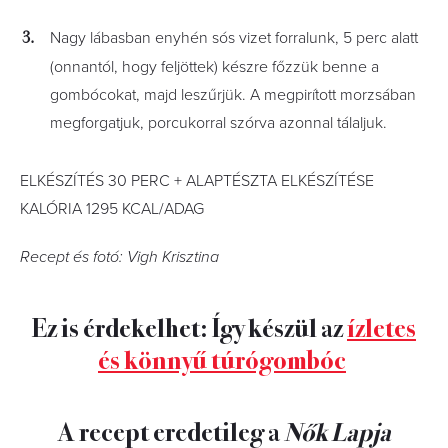
Nagy lábasban enyhén sós vizet forralunk, 5 perc alatt
(onnantól, hogy feljöttek) készre főzzük benne a
gombócokat, majd leszűrjük. A megpirított morzsában
megforgatjuk, porcukorral szórva azonnal tálaljuk.
ELKÉSZÍTÉS 30 PERC + ALAPTÉSZTA ELKÉSZÍTÉSE
KALÓRIA 1295 KCAL/ADAG
Recept és fotó: Vigh Krisztina
Ez is érdekelhet: Így készül az
ízletes
és könnyű túrógombóc
A recept eredetileg a
Nők Lapja