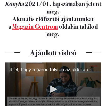
Konyha
2021/01. lapszámában jelent
meg.
Aktuális előfizetői ajánlatunkat
a
Magazin Centrum
oldalán találod
meg.
Ajánlott videó
4 jel, hogy a párod folyton az áldozatot játssza