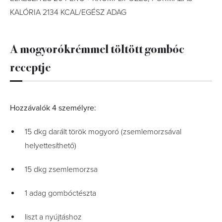
KALÓRIA 2134 KCAL/EGÉSZ ADAG
A mogyorókrémmel töltött gombóc
receptje
Hozzávalók 4 személyre:
15 dkg darált török mogyoró (zsemlemorzsával
helyettesíthető)
15 dkg zsemlemorzsa
1 adag gombóctészta
liszt a nyújtáshoz