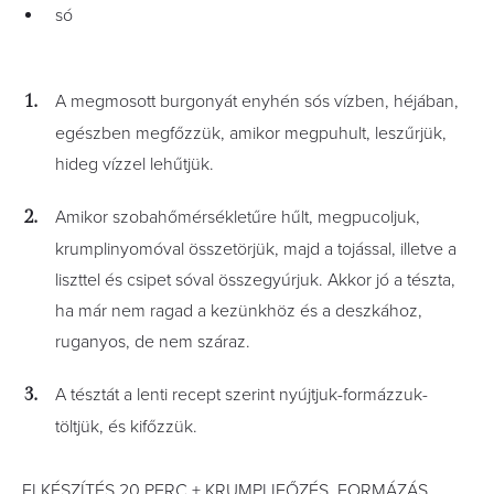
só
A megmosott burgonyát enyhén sós vízben, héjában,
egészben megfőzzük, amikor megpuhult, leszűrjük,
hideg vízzel lehűtjük.
Amikor szobahőmérsékletűre hűlt, megpucoljuk,
krumplinyomóval összetörjük, majd a tojással, illetve a
liszttel és csipet sóval összegyúrjuk. Akkor jó a tészta,
ha már nem ragad a kezünkhöz és a deszkához,
ruganyos, de nem száraz.
A tésztát a lenti recept szerint nyújtjuk-formázzuk-
töltjük, és kifőzzük.
ELKÉSZÍTÉS 20 PERC + KRUMPLIFŐZÉS, FORMÁZÁS