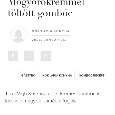
Mogyorókrémmel
töltött gombóc
NŐK LAPJA KONYHA
2026. JANUÁR 25.
GASZTRO
NŐK LAPJA KONYHA
GOMBÓC RECEPT
Terei-Vigh Krisztina édes-krémes gombócát
kicsik és nagyok is imádni fogják.