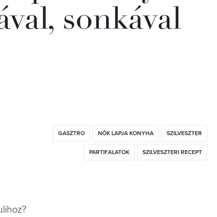
ával, sonkával
GASZTRO
NŐK LAPJA KONYHA
SZILVESZTER
PARTIFALATOK
SZILVESZTERI RECEPT
lihoz?