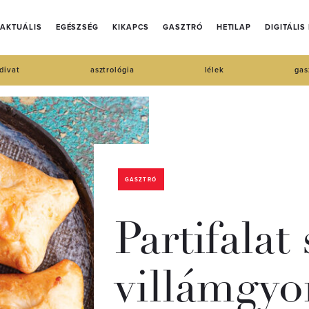
AKTUÁLIS
EGÉSZSÉG
KIKAPCS
GASZTRÓ
HETILAP
DIGITÁLIS
divat
asztrológia
lélek
gas
GASZTRÓ
Partifalat 
villámgyo