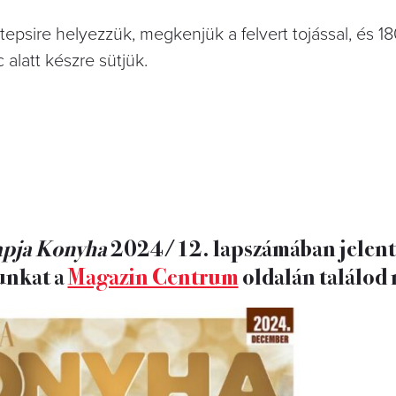
 tepsire helyezzük, megkenjük a felvert tojással, és 18
 alatt készre sütjük.
apja Konyha
2024/12. lapszámában jelent
tunkat a
Magazin Centrum
oldalán találod