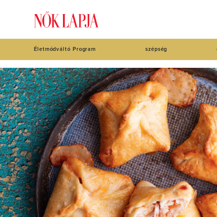
Életmódváltó Program
szépség