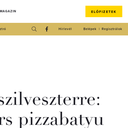
 MAGAZIN
ELŐFIZETEK
ztró
Hírlevél
Belépek
Regisztrálok
szilveszterre:
rs pizzabatyu