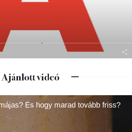
Ajánlott videó
májas? És hogy marad tovább friss?