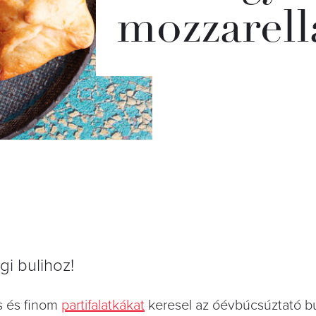
mozzarell
gi bulihoz!
s és finom
partifalatkákat
keresel az óévbúcsúztató bu