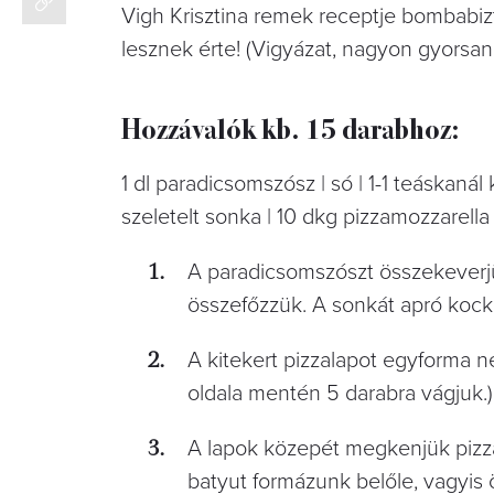
Vigh Krisztina remek receptje bombabiz
lesznek érte! (Vigyázat, nagyon gyorsan 
Hozzávalók kb. 15 darabhoz:
1 dl paradicsomszósz | só | 1-1 teáskaná
szeletelt sonka | 10 dkg pizzamozzarella |
A paradicsomszószt összekeverjük
összefőzzük. A sonkát apró kock
A kitekert pizzalapot egyforma n
oldala mentén 5 darabra vágjuk.)
A lapok közepét megkenjük pizzas
batyut formázunk belőle, vagyis