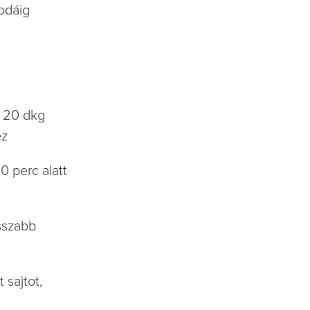
odáig
| 20 dkg
ez
0 perc alatt
osszabb
 sajtot,