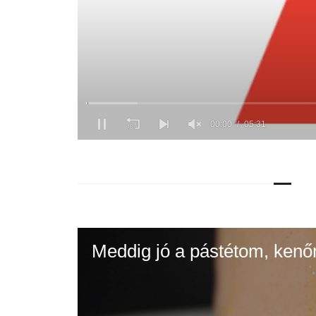
Meddig jó a pástétom, kenő