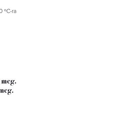
0 ºC-ra
 meg.
 meg.