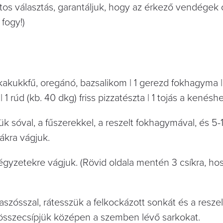
tos választás, garantáljuk, hogy az érkező vendégek 
fogy!)
l kakukkfű, oregánó, bazsalikom | 1 gerezd fokhagyma 
 1 rúd (kb. 40 dkg) friss pizzatészta | 1 tojás a kenésh
 sóval, a fűszerekkel, a reszelt fokhagymával, és 5-1
ákra vágjuk.
égyzetekre vágjuk. (Rövid oldala mentén 3 csíkra, h
zósszal, rátesszük a felkockázott sonkát és a reszelt
 összecsípjük középen a szemben lévő sarkokat.