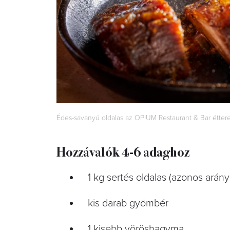
Édes-savanyú oldalas az OPIUM Restaurant & Bar éttere
Hozzávalók 4-6 adaghoz
1 kg sertés oldalas (azonos arán
kis darab gyömbér
1 kisebb vöröshagyma