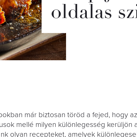
oldalas sz
pokban már biztosan töröd a fejed, hogy a
kusok mellé milyen különlegesség kerüljön 
tünk olyan recepteket, amelyek különlegese