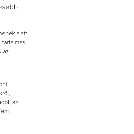
gesebb
nepek alatt
 tartalmas,
k az
oni
ről,
got, az
enti