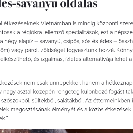
es-savanyú oldalas
 étkezéseknek Vietnámban is mindig központi szere
tosak a régiókra jellemző specialitások, ezt a népsze
 a négy alapíz – savanyú, csípős, sós és édes – össz
át (nộm) vagy párolt zöldséget fogyasztunk hozzá. Könn
észíthető, és izgalmas, ízletes alternatívája lehet a 
 étkezések nem csak ünnepekkor, hanem a hétköznap
 nagy asztal közepén rengeteg különböző fogást tála
zószokból, sültekből, salátákból. Az éttermeinkben is
ételek megosztásának élményét és a közös étkezések
k.”