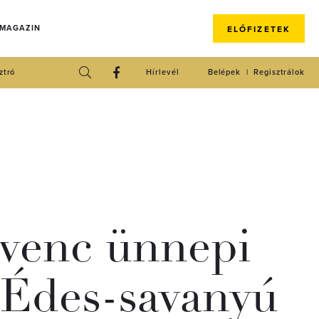
 MAGAZIN
ELŐFIZETEK
ztró
Hírlevél
Belépek
Regisztrálok
dvenc ünnepi
: Édes-savanyú