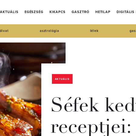
AKTUÁLIS
EGÉSZSÉG
KIKAPCS
GASZTRÓ
HETILAP
DIGITÁLIS
divat
asztrológia
lélek
gas
AKTUÁLIS
Séfek ke
receptjei