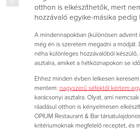
otthon is elkészíthetők, mert ne
hozzávaló egyike-másika pedig ki
A mindennapokban (különösen advent 
még én is szeretem megadni a módját. D
néha különleges hozzávalóból készülő, 
asztalra, amiket a hétköznapokon se idő
Ehhez minden évben lelkesen keresem a
mentem:
nagyszerű séfektől kértem eg
karácsonyi asztalra. Olyat, ami nemcsak
ráadásul otthon is kényelmesen elkész
OPIUM Restaurant & Bar társatulajdonos
kritériumoknak megfelelő receptet, és 