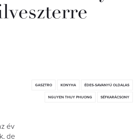
ilveszterre
GASZTRO
KONYHA
ÉDES-SAVANYÚ OLDALAS
NGUYEN THUY PHUONG
SÉFKARÁCSONY
z
az év
k, de