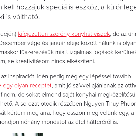
m kell hozzájuk speciális eszköz, a különle
 is váltható.
idején)
kifejezetten szerény konyhát viszek
, de az ün
ecember vége és január eleje között nálunk is olyan
máskor fűszerezésük miatt izgalmas fogások kerülne
m, se kreativitásom nincs elkészíteni.
z inspirációt, idén pedig még egy lépéssel tovább
y-egy olyan receptet
, amit jó szívvel ajánlanak az otth
 finom, de sokat elmond saját konyhai megközelítésük
íthető. A sorozat ötödik részében Nguyen Thuy Phuon
át kértem meg arra, hogy osszon meg velünk egy, a f
mondjon néhány mondatot az étel hátteréről is.