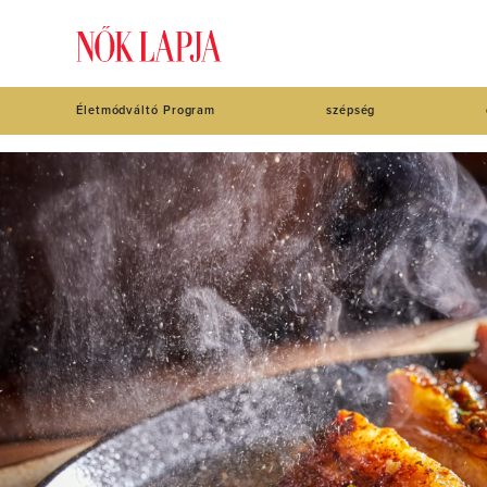
Életmódváltó Program
szépség