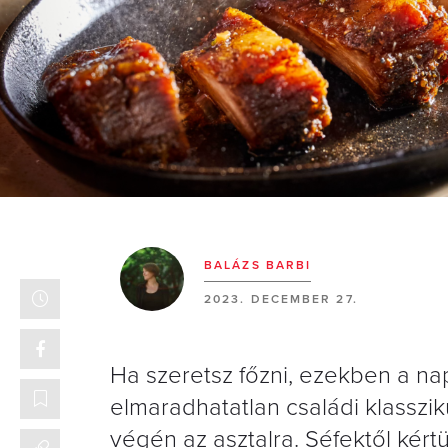
BALÁZS BARBI
2023. DECEMBER 27.
Ha szeretsz főzni, ezekben a na
elmaradhatatlan családi klasszi
végén az asztalra. Séfektől kér