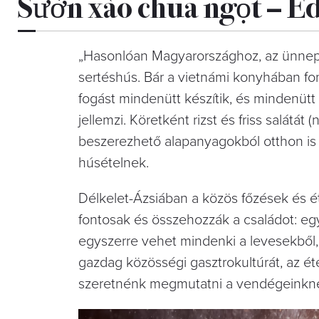
Sườn xào chua ngọt – Éd
„Hasonlóan Magyarországhoz, az ünnepi
sertéshús. Bár a vietnámi konyhában fon
fogást mindenütt készítik, és mindenütt
jellemzi. Köretként rizst és friss salát
beszerezhető alapanyagokból otthon is elk
húsételnek.
Délkelet-Ázsiában a közös főzések és
fontosak és összehozzák a családot: egy
egyszerre vehet mindenki a levesekből, s
gazdag közösségi gasztrokultúrát, az 
szeretnénk megmutatni a vendégeinkne