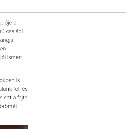
plője a
rű családi
hangja
yen
jól ismert
okban is
lunk fel, és
 ezt a fajta
 örömét