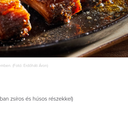
mben. (Fotó: Erdőháti Áron)
yban zsíros és húsos részekkel)