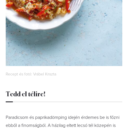
Recept és fotó: Vrábel Kriszta
Tedd el télire!
Paradicsom és paprikadömping idején érdemes be is főzni
ebből a finomságból. A házilag eltett lecsó tél közepén is