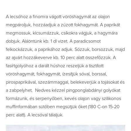
A lecsóhoz a finomra vágott vöröshagymát az olajon
megpároljuk, hozzáadjuk a zúzott fokhagymát. A paprikát
megmossuk, kicsumázzuk, csíkokra vágjuk, a hagymára
dobjuk. Aláöntünk kb. 1 dl vizet. A paradicsomot
felkockázzuk, a paprikához adjuk. Sózzuk, borsozzuk, majd
az ajvárt hozzákeverve kb. 10 perc alatt összefőzzük. A
fasírtgolyóhoz a darált húshoz reszeljük a tisztított
vöröshagymát, fokhagymát, ízesítjük sóval, borssal,
pirospaprikával, szezámmaggal, belekeverjük a tojásokat és
a zabpelyhet. Nedves kézzel pingponglabdányi golyókat
formázunk, és serpenyőben, kevés olajon vagy szilikonos
muffinformában sütőben megsütjük őket (180 C-on 15-20
perc alatt). A lecsóval tálaljuk.