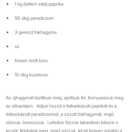
1 kg (tölteni való) paprika
50 dkg paradicsom
3 gerezd fokhagyma
só
frissen őrölt bors
10 dkg kuszkusz
Az újhagymát tisztítsuk meg, aprítsuk fel, fonnyasszuk meg
az olívaolajon. Adjuk hozzá a felkarikázott paprikát és a
felkockázott paradicsomot, a zúzott fokhagymát, majd
sózzuk, borsozzuk. Lefedve főzzük takarékon készre a
lecsót. Kóstoljuk meg, majd sózzuk, kicsit legyen sósabb a