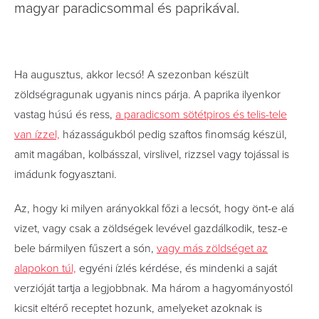
magyar paradicsommal és paprikával.
Ha augusztus, akkor lecsó! A szezonban készült
zöldségragunak ugyanis nincs párja. A paprika ilyenkor
vastag húsú és ress,
a paradicsom sötétpiros és telis-tele
van ízzel,
házasságukból pedig szaftos finomság készül,
amit magában, kolbásszal, virslivel, rizzsel vagy tojással is
imádunk fogyasztani.
Az, hogy ki milyen arányokkal főzi a lecsót, hogy önt-e alá
vizet, vagy csak a zöldségek levével gazdálkodik, tesz-e
bele bármilyen fűszert a són,
vagy más zöldséget az
alapokon túl,
egyéni ízlés kérdése, és mindenki a saját
verzióját tartja a legjobbnak. Ma három a hagyományostól
kicsit eltérő receptet hozunk, amelyeket azoknak is