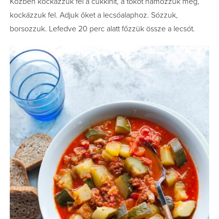
Közben kockázzuk fel a cukkinit, a tököt hámozzuk meg,
kockázzuk fel. Adjuk őket a lecsóalaphoz. Sózzuk,
borsozzuk. Lefedve 20 perc alatt főzzük össze a lecsót.