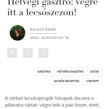
Hétvégi gasztró: végre
itt a lecsószezon!
BALÁZS BARBI
2023. AUGUSZTUS 19.
GASZTRO
HÉTVÉGI GASZTRÓ
LECSÓ
LECSÓS RECEPTEK
3 RECEPT
A vérbeli lecsórajongók hónapok óta erre a
pillanatra vártak: végre tele a piac finom, érett,