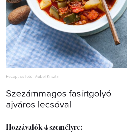
Recept és fotó: Vrábel Kriszta
Szezámmagos fasírtgolyó
ajváros lecsóval
Hozzávalók 4 személyre: