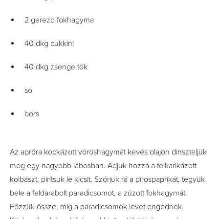
2 gerezd fokhagyma
40 dkg cukkini
40 dkg zsenge tök
só
bors
Az apróra kockázott vöröshagymát kevés olajon dinszteljük
meg egy nagyobb lábosban. Adjuk hozzá a felkarikázott
kolbászt, pirítsuk le kicsit. Szórjuk rá a pirospaprikát, tegyük
bele a feldarabolt paradicsomot, a zúzott fokhagymát.
Főzzük össze, míg a paradicsomok levet engednek.