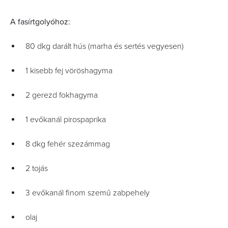
A fasírtgolyóhoz:
80 dkg darált hús (marha és sertés vegyesen)
1 kisebb fej vöröshagyma
2 gerezd fokhagyma
1 evőkanál pirospaprika
8 dkg fehér szezámmag
2 tojás
3 evőkanál finom szemű zabpehely
olaj