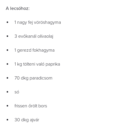
A lecsóhoz:
1 nagy fej vöröshagyma
3 evőkanál olívaolaj
1 gerezd fokhagyma
1 kg tölteni való paprika
70 dkg paradicsom
só
frissen őrölt bors
30 dkg ajvár