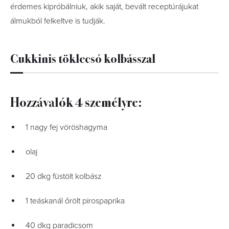
érdemes kipróbálniuk, akik saját, bevált receptúrájukat
álmukból felkeltve is tudják.
Cukkinis töklecsó kolbásszal
Hozzávalók 4 személyre:
1 nagy fej vöröshagyma
olaj
20 dkg füstölt kolbász
1 teáskanál őrölt pirospaprika
40 dkg paradicsom