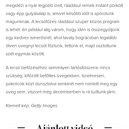
megidézi a nyár legjobb ízeit, ráadásul remek instant pörkölt
vagy épp gulyásalap is, amivel később időt is spórolunk
magunknak. A lecsófőzés ráadásul szuper közös program
is lehet: én például alig várom, hogy idén is összegyűljünk
egy kedves ismerősnél, ahol tavaly bográcsban legalább
ötven üvegnyi lecsót főztünk, tettünk el, majd osztottunk
szét egymás között.
A lecsó befőzéséhez semmilyen tartósítószerre nincs
szükség: kifőzött befőttes üvegekben, türelmesen,
pokrócok közt dunsztolva senkinél nem romlott meg egy
üveg sem, viszont még decemberben is rá tudtunk járni.
Kiemelt kép: Getty Images
Ajánlott videó