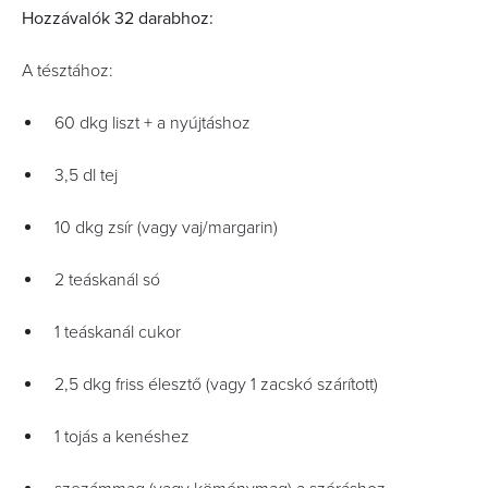
Hozzávalók 32 darabhoz:
A tésztához:
60 dkg liszt + a nyújtáshoz
3,5 dl tej
10 dkg zsír (vagy vaj/margarin)
2 teáskanál só
1 teáskanál cukor
2,5 dkg friss élesztő (vagy 1 zacskó szárított)
1 tojás a kenéshez