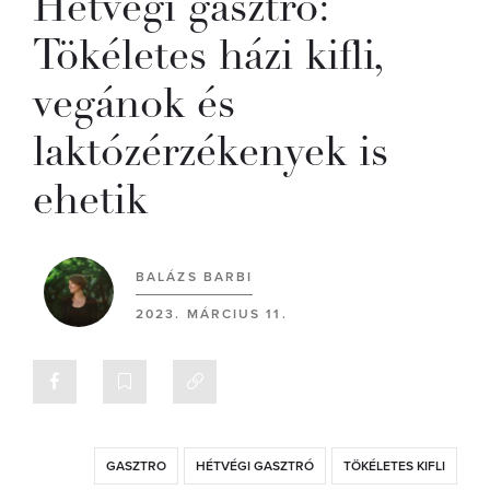
Hétvégi gasztró:
Tökéletes házi kifli,
vegánok és
laktózérzékenyek is
ehetik
BALÁZS BARBI
2023. MÁRCIUS 11.
GASZTRO
HÉTVÉGI GASZTRÓ
TÖKÉLETES KIFLI