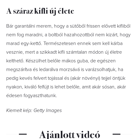
A száraz kifli új élete
Bár garantálni merem, hogy a sütőből frissen elővett kifliből
nem fog maradni, a boltból hazahozottból nem kizárt, hogy
marad egy-kettő. Természetesen ennek sem kell kárba
vesznie, mert a szikkadt kifli számtalan módon új életre
kelthető. Készülhet belőle mákos guba, de egészen
megszárítva és ledarálva morzsává is varázsolhatjuk, ha
pedig kevés felvert tojással és (akár növényi) tejjel öntjük
nyakon, kiváló felfújt is lehet belőle, amit akár sósan, akár
édesen fogyaszthatunk.
Kiemelt kép: Getty Images
Ajánlott videó