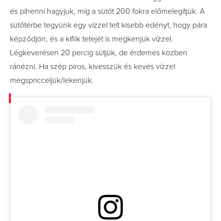
és pihenni hagyjuk, míg a sütőt 200 fokra előmelegítjük. A
sütőtérbe tegyünk egy vízzel telt kisebb edényt, hogy pára
képződjön, és a kiflik tetejét is megkenjük vízzel.
Légkeverésen 20 percig sütjük, de érdemes közben
ránézni. Ha szép piros, kivesszük és kevés vízzel
megspricceljük/lekenjük.