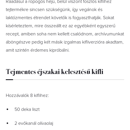
Ráadásul a ropogós héjú, belül viszont foszlós kiflihez
tejtermékre sincsen szükségünk, így vegánok és
laktózmentes étrendet követők is fogyaszthatják. Sokat
kísérleteztem, mire összeállt ez az egyébként egyszerű
recept, amiben soha nem kellett csalódnom, archívumunkat
áböngészve pedig két másik izgalmas kifliverzióra akadtam,
amit szintén érdemes kipróbálni.
Tejmentes éjszakai kelesztésű kifli
Hozzávalók 8 kiflihez:
50 deka liszt
2 evőkanál olívaolaj