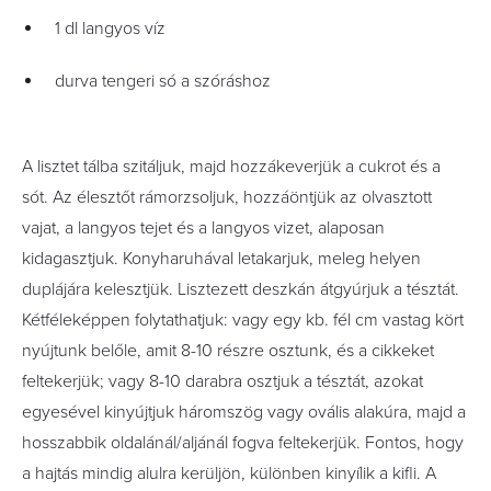
1 dl langyos víz
durva tengeri só a szóráshoz
A lisztet tálba szitáljuk, majd hozzákeverjük a cukrot és a
sót. Az élesztőt rámorzsoljuk, hozzáöntjük az olvasztott
vajat, a langyos tejet és a langyos vizet, alaposan
kidagasztjuk. Konyharuhával letakarjuk, meleg helyen
duplájára kelesztjük. Lisztezett deszkán átgyúrjuk a tésztát.
Kétféleképpen folytathatjuk: vagy egy kb. fél cm vastag kört
nyújtunk belőle, amit 8-10 részre osztunk, és a cikkeket
feltekerjük; vagy 8-10 darabra osztjuk a tésztát, azokat
egyesével kinyújtjuk háromszög vagy ovális alakúra, majd a
hosszabbik oldalánál/aljánál fogva feltekerjük. Fontos, hogy
a hajtás mindig alulra kerüljön, különben kinyílik a kifli. A