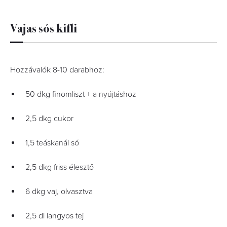
Vajas sós kifli
Hozzávalók 8-10 darabhoz:
50 dkg finomliszt + a nyújtáshoz
2,5 dkg cukor
1,5 teáskanál só
2,5 dkg friss élesztő
6 dkg vaj, olvasztva
2,5 dl langyos tej