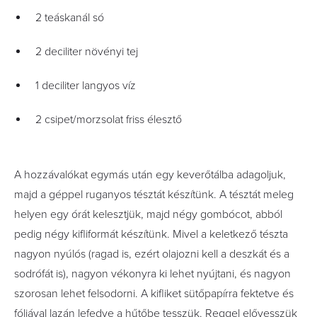
2 teáskanál só
2 deciliter növényi tej
1 deciliter langyos víz
2 csipet/morzsolat friss élesztő
A hozzávalókat egymás után egy keverőtálba adagoljuk,
majd a géppel ruganyos tésztát készítünk. A tésztát meleg
helyen egy órát kelesztjük, majd négy gombócot, abból
pedig négy kifliformát készítünk. Mivel a keletkező tészta
nagyon nyúlós (ragad is, ezért olajozni kell a deszkát és a
sodrófát is), nagyon vékonyra ki lehet nyújtani, és nagyon
szorosan lehet felsodorni. A kifliket sütőpapírra fektetve és
fóliával lazán lefedve a hűtőbe tesszük. Reggel elővesszük