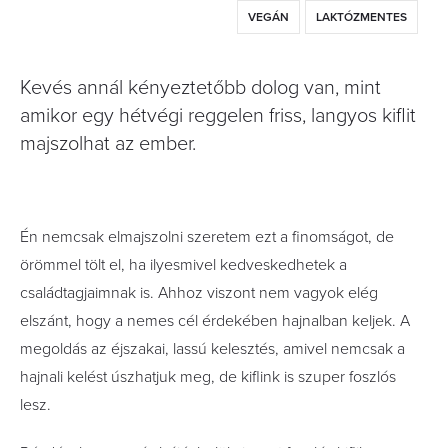
VEGÁN
LAKTÓZMENTES
Kevés annál kényeztetőbb dolog van, mint
amikor egy hétvégi reggelen friss, langyos kiflit
majszolhat az ember.
Én nemcsak elmajszolni szeretem ezt a finomságot, de
örömmel tölt el, ha ilyesmivel kedveskedhetek a
családtagjaimnak is. Ahhoz viszont nem vagyok elég
elszánt, hogy a nemes cél érdekében hajnalban keljek. A
megoldás az éjszakai, lassú kelesztés, amivel nemcsak a
hajnali kelést úszhatjuk meg, de kiflink is szuper foszlós
lesz.