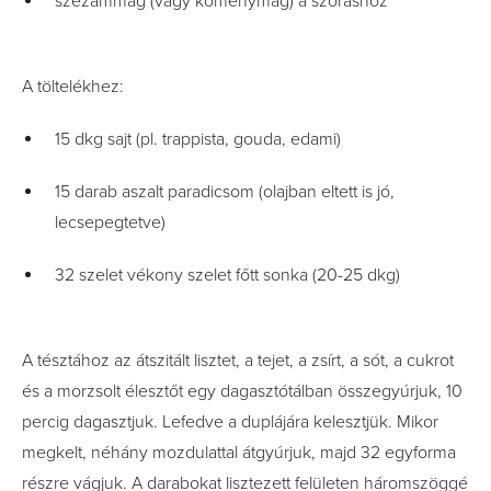
szezámmag (vagy köménymag) a szóráshoz
A töltelékhez:
15 dkg sajt (pl. trappista, gouda, edami)
15 darab aszalt paradicsom (olajban eltett is jó,
lecsepegtetve)
32 szelet vékony szelet főtt sonka (20-25 dkg)
A tésztához az átszitált lisztet, a tejet, a zsírt, a sót, a cukrot
és a morzsolt élesztőt egy dagasztótálban összegyúrjuk, 10
percig dagasztjuk. Lefedve a duplájára kelesztjük. Mikor
megkelt, néhány mozdulattal átgyúrjuk, majd 32 egyforma
részre vágjuk. A darabokat lisztezett felületen háromszöggé