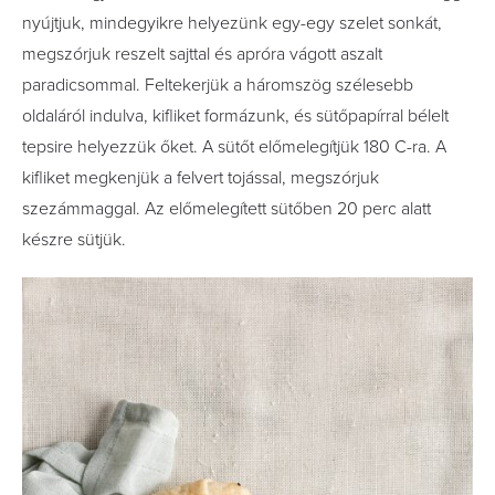
nyújtjuk, mindegyikre helyezünk egy-egy szelet sonkát,
megszórjuk reszelt sajttal és apróra vágott aszalt
paradicsommal. Feltekerjük a háromszög szélesebb
oldaláról indulva, kifliket formázunk, és sütőpapírral bélelt
tepsire helyezzük őket. A sütőt előmelegítjük 180 C-ra. A
kifliket megkenjük a felvert tojással, megszórjuk
szezámmaggal. Az előmelegített sütőben 20 perc alatt
készre sütjük.