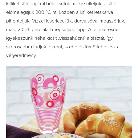
kifliket sütőpapírral bélelt sütőlemezre ültetjük, a sütőt
előmelegítjük 200 ºC-ra, közben a kifliket letakarva
pihentetjük. Vízzel lespricceljük, durva sóval megszórjuk,
majd 20-25 perc alatt megsütjük. Tipp: A feltekerésnél
igyekezzünk néha kicsit „visszahúzni” a tésztát, így
szorosabbra tudjuk tekerni, szebb és tömöttebb lesz a
végeredmény.