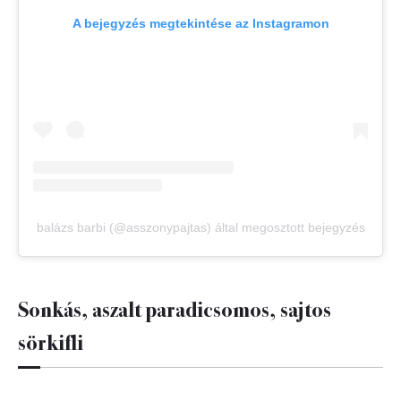
A bejegyzés megtekintése az Instagramon
balázs barbi (@asszonypajtas) által megosztott bejegyzés
Sonkás, aszalt paradicsomos, sajtos
sörkifli