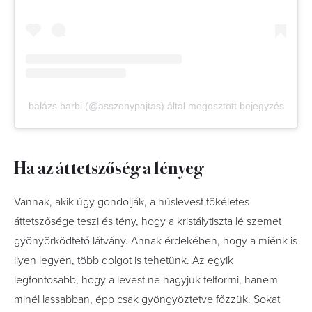
balázs barbi (@asszonypajtas) által megosztott bejegyzés
Ha az áttetszőség a lényeg
Vannak, akik úgy gondolják, a húslevest tökéletes
áttetszősége teszi és tény, hogy a kristálytiszta lé szemet
gyönyörködtető látvány. Annak érdekében, hogy a miénk is
ilyen legyen, több dolgot is tehetünk. Az egyik
legfontosabb, hogy a levest ne hagyjuk felforrni, hanem
minél lassabban, épp csak gyöngyöztetve főzzük. Sokat