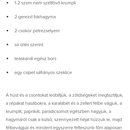
1-2 szem nem szétfővő krumpli
2 gerezd fokhagyma
2 csokor petrezselyem
só ízlés szerint
teáskanál egész bors
egy csipet sáfrányos szeklice
A húst és a csontokat leöblítjük, a zöldségeket megtisztítjuk,
a répákat hasábokra, a karalábét és a zellert félbe vágjuk, a
krumplit, paprikát, paradicsomot egészben hagyjuk, a
hagymáról csak a külső, szennyezett héjat húzzuk le, majd
félbevágjuk és mindent egyszerre felteszünk főni alaposan