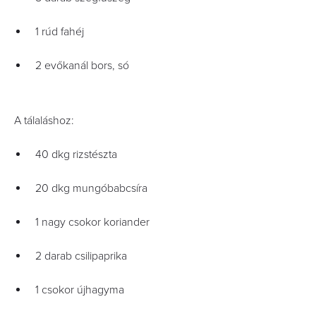
1 rúd fahéj
2 evőkanál bors, só
A tálaláshoz:
40 dkg rizstészta
20 dkg mungóbabcsíra
1 nagy csokor koriander
2 darab csilipaprika
1 csokor újhagyma