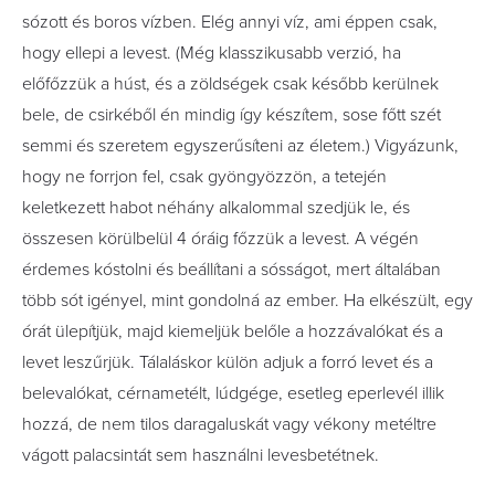
sózott és boros vízben. Elég annyi víz, ami éppen csak,
hogy ellepi a levest. (Még klasszikusabb verzió, ha
előfőzzük a húst, és a zöldségek csak később kerülnek
bele, de csirkéből én mindig így készítem, sose főtt szét
semmi és szeretem egyszerűsíteni az életem.) Vigyázunk,
hogy ne forrjon fel, csak gyöngyözzön, a tetején
keletkezett habot néhány alkalommal szedjük le, és
összesen körülbelül 4 óráig főzzük a levest. A végén
érdemes kóstolni és beállítani a sósságot, mert általában
több sót igényel, mint gondolná az ember. Ha elkészült, egy
órát ülepítjük, majd kiemeljük belőle a hozzávalókat és a
levet leszűrjük. Tálaláskor külön adjuk a forró levet és a
belevalókat, cérnametélt, lúdgége, esetleg eperlevél illik
hozzá, de nem tilos daragaluskát vagy vékony metéltre
vágott palacsintát sem használni levesbetétnek.