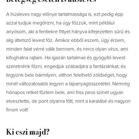
A húsleves nagy előnye tartalmassága is, ezt pedig épp
azzal tudjuk megőrizni, ha úgy főzzük, mint például
anyósom, aki a fentiekre fittyet hányva kifejezetten sűrű és
alig áttetsző levest főz. Amikor ebből eszem, úgy érzem,
minden falat vérré válik bennem, és nincs olyan vírus, ami
kifoghatna rajtam. Ha igazán tartalmas és gyógyító levest
szeretnénk főzni, engedjük szabadjára a fantáziánkat, és
tegyünk bele bármilyen, otthon felelhető zöldséget, hogy
minél változatosabb legyen a tápanyagösszetétel. Nemrég
hónapos retket főztem bele, ami friss piros színét ugyan
elvesztette, de pont olyanra főtt, mint a karalábé és nagyon
finom volt!
Ki eszi majd?