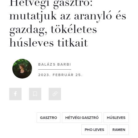
Hétvégi gasztró:
mutatjuk az aranyló és
gazdag, tökéletes
húsleves titkait
BALÁZS BARBI
2023. FEBRUÁR 25.
GASZTRO
HÉTVÉGI GASZTRÓ
HÚSLEVES
PHO LEVES
RAMEN