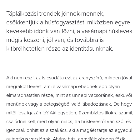
Táplálkozási trendek jönnek-mennek,
csökkentjük a húsfogyasztást, miközben egyre
kevesebb időnk van főzni, a vasárnapi húsleves
mégis köszöni, jól van, és továbbra is
kitörölhetetlen része az identitásunknak.
Aki nem eszi, az is csodálja ezt az aranyszínű, minden jóval
megrakott levest, ami a vasárnapi ebédnek épp olyan
elmaradhatatlan része, mint az ünnepi vacsorának, esküvői
menünek vagy a betegségből való lábadozásnak. De hogy
mitől lesz igazán jó? Aki egyetlen, üzembiztos titokra számít,
csalódnia kell, mert olyan nincs, ha húslevesről van szó, és
igencsak önhitt az a szakács, aki a magáét tartja az egyedül
autentikus verziónak. Ahány ház, annyiféleképpen főzik