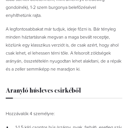
gondolnék), 1-2 szem burgonya belefőzésével
enyhíthetünk rajta.
A legfontosabbakat már tudjuk, ideje főzni is. Bár tényleg
minden háztartásnak megvan a maga bevált receptje,
közlünk egy klasszikus verziót is, de csak azért, hogy ahol
csak lehet, el lehessen térni tőle. A felsorolt zöldségek
arányán, összetételén nyugodtan lehet alakítani, de a répák
és a zeller semmiképp ne maradjon ki.
Aranyló húsleves csirkéből
Hozzávalók 4 személyre:
1-1,5 kiló csontos hús (szárny, nyak, farhát), esetleg szív