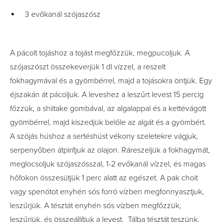
3 evőkanál szójaszósz
A pácolt tojáshoz a tojást megfőzzük, megpucoljuk. A
szójaszószt összekeverjük 1 dl vízzel, a reszelt
fokhagymával és a gyömbérrel, majd a tojásokra öntjük. Egy
éjszakán át pácoljuk. A leveshez a leszűrt levest 15 percig
főzzük, a shiitake gombával, az algalappal és a kettévágott
gyömbérrel, majd kiszedjük belőle az algát és a gyömbért.
A szójás húshoz a sertéshúst vékony szeletekre vágjuk,
serpenyőben átpirítjuk az olajon. Ráreszeljük a fokhagymát,
meglocsoljuk szójaszósszal, 1-2 evőkanál vízzel, és magas
hőfokon összesütjük 1 perc alatt az egészet. A pak choit
vagy spenótot enyhén sós forró vízben megfonnyasztjuk,
leszűrjük. A tésztát enyhén sós vízben megfőzzük,
leszűrjük, és összeállítjuk a levest. Tálba tésztát teszünk,