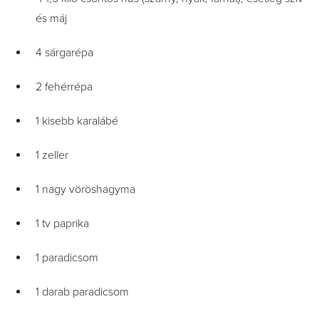
és máj
4 sárgarépa
2 fehérrépa
1 kisebb karalábé
1 zeller
1 nagy vöröshagyma
1 tv paprika
1 paradicsom
1 darab paradicsom