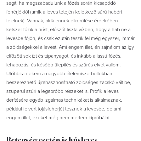
segít, ha megszabadulunk a főzés során kicsapódó
fehérjéktől (amik a leves tetején keletkező sűrű habért
felelnek). Vannak, akik ennek elkerülése érdekében
kétszer főzik a húst, előszőt tiszta vízben, hogy a hab ne a
levesbe főjön, és csak ezután teszik fel még egyszer, immár
a zöldségekkel a levest. Ami engem illet, én sajnálom az így
elfőzött sok ízt és tápanyagot, és inkább a lassú főzés,
lehabozás, és később ülepítés és szűrés elvét vallom.
Utóbbira nekem a nagyobb élelemiszerboltokban
beszerezhető újrahasznosítható zöldséges zacskó vált be,
szuperül szűri a legapróbb részeket is. Profik a leves
derítésére egyéb izgalmas technikákat is alkalmaznak,
például felvert tojásfehérjét tesznek a levesbe, de ami
engem illet, ezeket még nem mertem kipróbálni.
Betegség esetén is húsleves