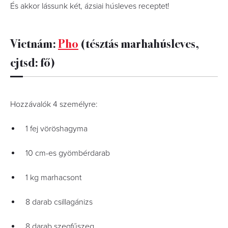
És akkor lássunk két, ázsiai húsleves receptet!
Vietnám:
Pho
(tésztás marhahúsleves,
ejtsd: fő)
Hozzávalók 4 személyre:
1 fej vöröshagyma
10 cm-es gyömbérdarab
1 kg marhacsont
8 darab csillagánizs
8 darab szegfűszeg