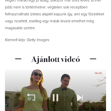
végén marad egy jó adag, sokszor már üres leves. Ennél
jobb nem is történhetne: végtelen sok receptben
felhasználható ízletes alaplét kapunk így, ami egy főzeléket
vagy rizsételt, esetleg egy másik levest emelhet még
magasabb szintre.
Kiemelt kép: Getty Images
Ajánlott videó