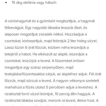
15 dkg stefánia vagy hátszín
A vöröshagymát és a gyömbért megtisztítjuk, a hagymát
félbevágjuk. Egy nagyobb lábasba tesszük őket, és
alaposan megpirítjuk zsiradék nélkül. Hozzáadjuk a
csontokat, körbepirítjuk, majd felöntjük 2 liter hideg vízzel.
Lassú tűzön 6 órát főzzük, közben néha leszedjük a
tetejéről a habot. Ha elkészült az alaplé, kiszedjük a
csontokat, leszűrjük a levest. A fűszereket erősen
megpirítjuk egy száraz serpenyőben, majd
teatojásba/fűszertasakba zárjuk, az alapléhez adjuk. Fél órát
főzzük, majd sózzuk a levest. A nagyon vékonyra szeletelt
marhahúst a főzés utolsó 5 percében adjuk a leveshez. A
rizstésztát forró vízzel leöntjük, 10 percig állni hagyjuk. A
rizstésztát tálakba szedjük, merünk rá levest, illetve húst. A