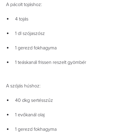
A pácolt tojáshoz:
4 tojás
1 dl szójaszósz
1 gerezd fokhagyma
1 teáskanál frissen reszelt gyömbér
A szójás húshoz:
40 dkg sertésszűz
1 evőkanál olaj
1 gerezd fokhagyma