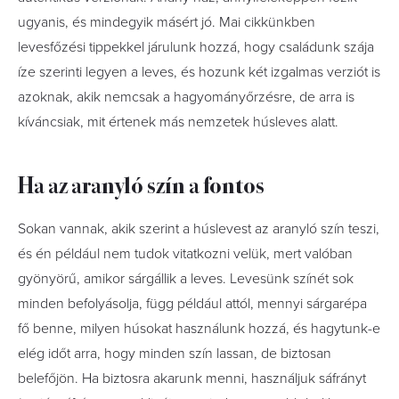
ugyanis, és mindegyik másért jó. Mai cikkünkben
levesfőzési tippekkel járulunk hozzá, hogy családunk szája
íze szerinti legyen a leves, és hozunk két izgalmas verziót is
azoknak, akik nemcsak a hagyományőrzésre, de arra is
kíváncsiak, mit értenek más nemzetek húsleves alatt.
Ha az aranyló szín a fontos
Sokan vannak, akik szerint a húslevest az aranyló szín teszi,
és én például nem tudok vitatkozni velük, mert valóban
gyönyörű, amikor sárgállik a leves. Levesünk színét sok
minden befolyásolja, függ például attól, mennyi sárgarépa
fő benne, milyen húsokat használunk hozzá, és hagytunk-e
elég időt arra, hogy minden szín lassan, de biztosan
belefőjön. Ha biztosra akarunk menni, használjuk sáfrányt