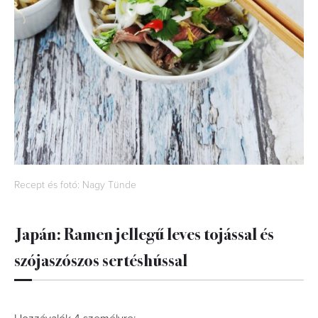
Recept és fotó: Nagy Tünde
Japán: Ramen jellegű leves tojással és
szójaszószos sertéshússal