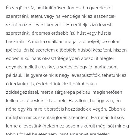
És végül az íz, ami különösen fontos, ha gyerekeket
szeretnénk etetni, vagy ha vendégeink az esszencia-
szerűen ízes levest kedvelik. Ha erőteljes ízű levest
szeretnénk, érdemes erősebb ízű húst vagy húst is
használni. A marha önállóan megállja a helyét, de sokan
(például én is) szeretem a többféle húsból készíteni, hiszen
ebben a kulináris olvasztótégelyben abszolút megfér
egymás mellett a csirke, a sertés és egy jó marhacsont
például. Ha gyerekeink is nagy levespusztítók, tehetünk az
ő kedvükre is, és lehetünk kicsit bátrabbak a
zöldségezéssel, mert a sárgarépa például meglehetősen
kellemes, édeskés ízt ad neki. Bevallom, ha úgy van, én
néha egy kis mirelit borsót is hozzáadok a végén. Ebben a
műfajban nincs szentségtörés szerintem. Ha netán túl sós
lenne a levesünk (nekem ez sosem sikerült még, sőt mindig
több sót kell beletennem, mint amennyit eredetileg