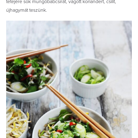
tetejére sok mungóbabcsírát, vágott koriandert, csilit,
újhagymát teszünk.