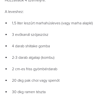
Hozzávalók 4 személyre:
A leveshez:
1,5 liter leszűrt marhahúsleves (vagy marha alaplé)
3 evőkanál szójaszósz
4 darab shiitake gomba
2-3 darab algalap (kombu)
2 cm-es friss gyömbérdarab
20 dkg pak choi vagy spenót
30 dkg ramen tészta