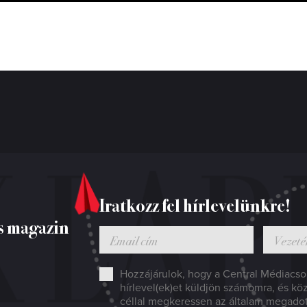
Iratkozz fel hírlevelünkre!
s magazin
Hozzájárulok, hogy a Central Médiacsop
hírlevel(ek)et küldjön számomra, és kö
céllal megkeressen az általam megado