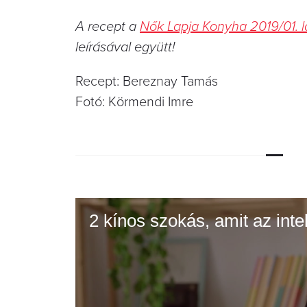
A recept a
Nők Lapja Konyha 2019/01.
leírásával együtt!
Recept: Bereznay Tamás
Fotó: Körmendi Imre
2 kínos szokás, amit az int