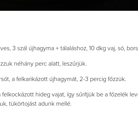
leves, 3 szál újhagyma + tálaláshoz, 10 dkg vaj, só, bors
ázzuk néhány perc alatt, leszűrjük.
rsót, a felkarikázott újhagymát, 2-3 percig főzzük.
 felkockázott hideg vajat, így sűrítjük be a főzelék le
juk, tükörtojást adunk mellé.