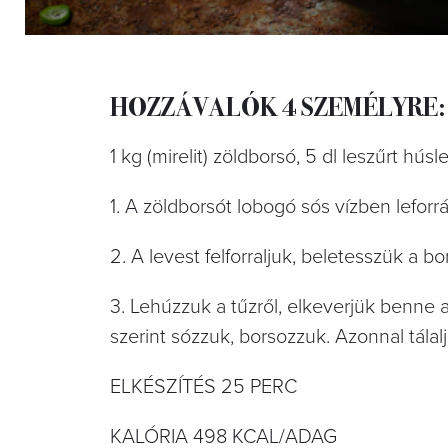
HOZZÁVALÓK 4 SZEMÉLYRE:
1 kg (mirelit) zöldborsó, 5 dl leszűrt hús
1. A zöldborsót lobogó sós vízben leforr
2. A levest felforraljuk, beletesszük a bo
3. Lehúzzuk a tűzről, elkeverjük benne a
szerint sózzuk, borsozzuk. Azonnal tálal
ELKÉSZÍTÉS 25 PERC
KALÓRIA 498 KCAL/ADAG