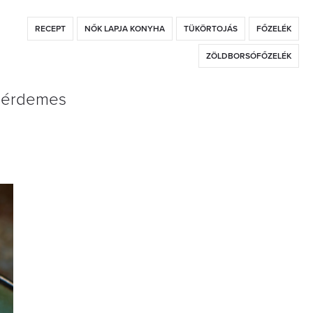
RECEPT
NŐK LAPJA KONYHA
TÜKÖRTOJÁS
FŐZELÉK
ZÖLDBORSÓFŐZELÉK
t érdemes