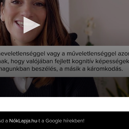
sd a
NőkLapja.hu
-t a Google hírekben!