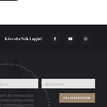
Kövesd a Nők Lapját!
ort Zrt. noklapja.hu
zvetlen üzletszerzési
tt elérhetőségeimen