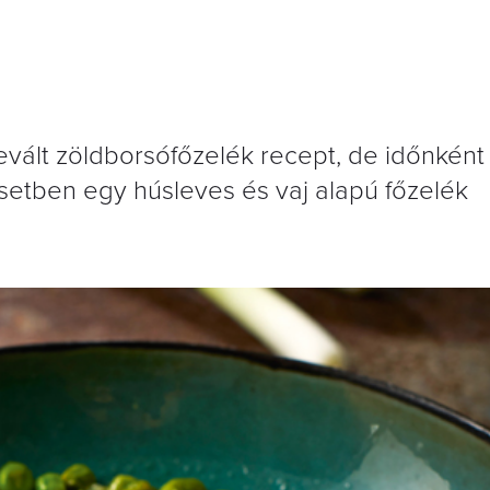
evált zöldborsófőzelék recept, de időnkén
 esetben egy húsleves és vaj alapú főzelék