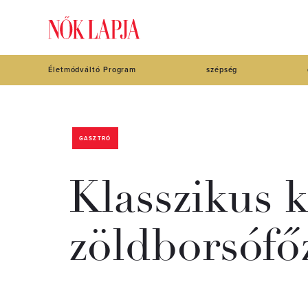
Életmódváltó Program
szépség
GASZTRÓ
Klasszikus k
zöldborsófőz