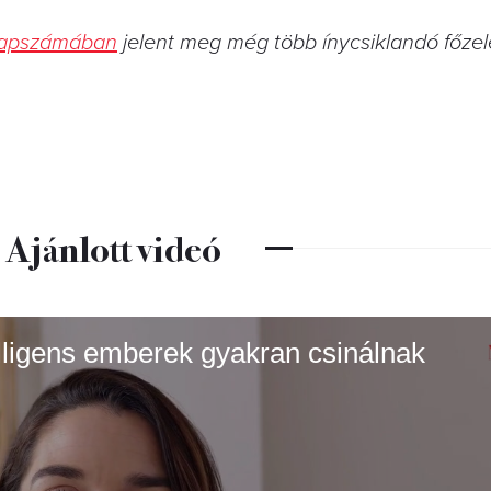
 lapszámában
jelent meg még több ínycsiklandó főze
Ajánlott videó
elligens emberek gyakran csinálnak