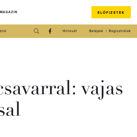
 MAGAZIN
ELŐFIZETEK
ztró
Hírlevél
Belépek
Regisztrálok
savarral: vajas
sal