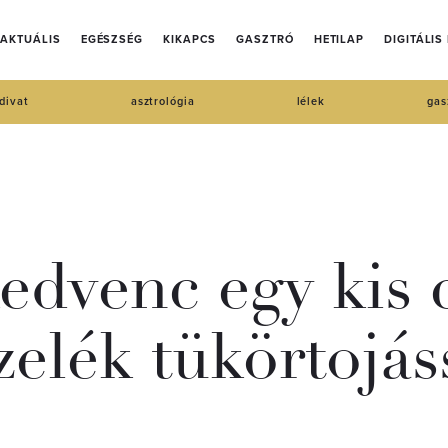
AKTUÁLIS
EGÉSZSÉG
KIKAPCS
GASZTRÓ
HETILAP
DIGITÁLIS
divat
asztrológia
lélek
gas
edvenc egy kis c
elék tükörtojás