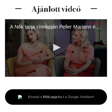
Ajánlott videó
A Nők lapja címlapján Peller Mariann és Anna!
0
seconds
of
2
minutes,
Kövesd a
NőkLapja.hu
-t a Google hírekben!
8
seconds