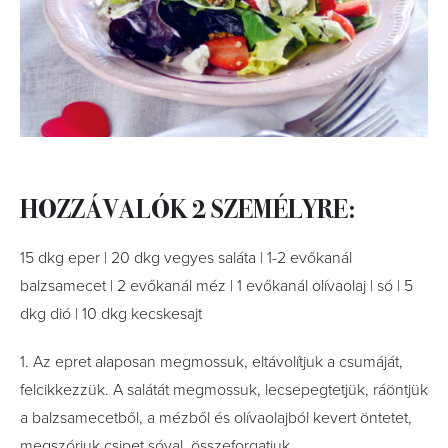
HOZZÁVALÓK 2 SZEMÉLYRE:
15 dkg eper | 20 dkg vegyes saláta | 1-2 evőkanál
balzsamecet | 2 evőkanál méz | 1 evőkanál olívaolaj | só | 5
dkg dió | 10 dkg kecskesajt
1. Az epret alaposan megmossuk, eltávolítjuk a csumáját,
felcikkezzük. A salátát megmossuk, lecsepegtetjük, ráöntjük
a balzsamecetből, a mézből és olívaolajból kevert öntetet,
megszórjuk csipet sóval, összeforgatjuk.