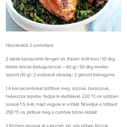
Hozzávalók 2 személyre:
2 darab kacsacomb |tengeri só, frissen őrölt bors | 10 dkg
fekete lencse (beluga lencse – 40 g) | 50 dkg leveles
spenót (10 g) | 2 evőkanál olívaolaj | 2 gerezd fokhagyma
1.A kacsacombokat tisztítsuk meg, sózzuk, borsozzuk,
helyezzük tepsibe, fedjük le alufóliával. 220 ºC-os sütőben
süssük 1,5 órát, majd vegyük le a fóliát. Növeljük a hőfokot
250 ºC-ra, pirítsuk meg a combok bőrös oldalát.
2.Közben mossuk át a lencsét, bő, sós vízben főzzük