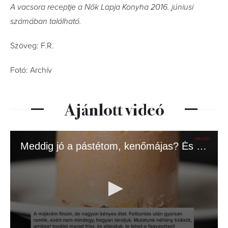
A vacsora receptje a Nők Lapja Konyha 2016. júniusi
számában található.
Szöveg: F.R.
Fotó: Archív
Ajánlott videó
Meddig jó a pástétom, kenőmájas? És hogy marad tovább friss?