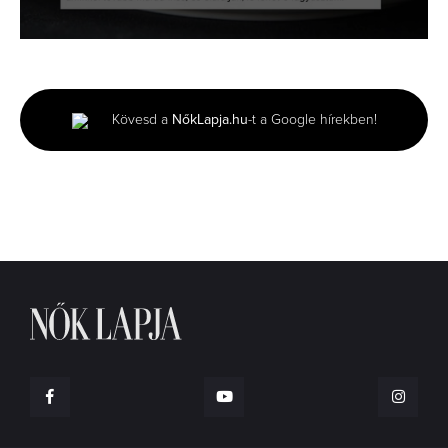
0
seconds
of
1
minute,
Kövesd a
NőkLapja.hu
-t a Google hírekben!
45
seconds