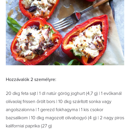
Hozzávalók 2 személyre:
20 dkg feta sajt | 1 dl natúr görög joghurt (4,7 g) | 1 evőkanál
olívaolaj frissen őrölt bors | 10 dkg szárított sonka vagy
angolszalonna | 1 gerezd fokhagyma | 1 kis csokor
bazsalikom | 10 dkg magozott olívabogyó (4 g) | 2 nagy piros
kaliforniai paprika (27 g)