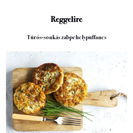
Reggelire
Túrós-sonkás zabpehelypuffancs