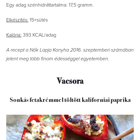
Egy adag szénhidráttartalma: 17,5 gramm.
Elkészítés:
15+sütés
Kalória:
393 KCAL/adag
A recept a Nők Lapja Konyha 2016. szeptemberi számában
jelent meg több finom édességgel egyetemben.
Vacsora
Sonkás fetakrémmel töltött kaliforniai paprika