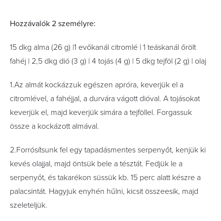
Hozzávalók 2 személyre:
15 dkg alma (26 g) |1 evőkanál citromlé | 1 teáskanál őrölt
fahéj | 2,5 dkg dió (3 g) | 4 tojás (4 g) | 5 dkg tejföl (2 g) | olaj
1.Az almát kockázzuk egészen apróra, keverjük el a
citromlével, a fahéjjal, a durvára vágott dióval. A tojásokat
keverjük el, majd keverjük simára a tejföllel. Forgassuk
össze a kockázott almával.
2.Forrósítsunk fel egy tapadásmentes serpenyőt, kenjük ki
kevés olajjal, majd öntsük bele a tésztát. Fedjük le a
serpenyőt, és takarékon süssük kb. 15 perc alatt készre a
palacsintát. Hagyjuk enyhén hűlni, kicsit összeesik, majd
szeleteljük.