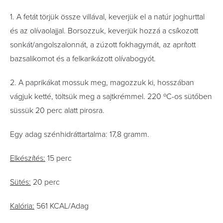
1. A fetát törjük össze villával, keverjük el a natúr joghurttal
és az olívaolajjal. Borsozzuk, keverjük hozzá a csíkozott
sonkát/angolszalonnát, a zúzott fokhagymát, az aprított
bazsalikomot és a felkarikázott olívabogyót.
2. A paprikákat mossuk meg, magozzuk ki, hosszában
vágjuk ketté, töltsük meg a sajtkrémmel. 220 ºC-os sütőben
süssük 20 perc alatt pirosra.
Egy adag szénhidráttartalma: 17,8 gramm.
Elkészítés:
15 perc
Sütés:
20 perc
Kalória:
561 KCAL/Adag