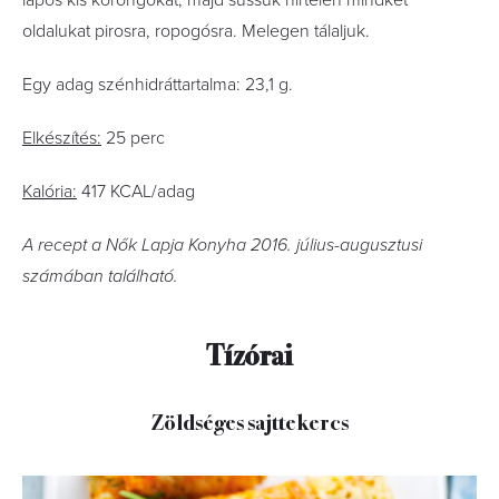
lapos kis korongokat, majd süssük hirtelen mindkét
oldalukat pirosra, ropogósra. Melegen tálaljuk.
Egy adag szénhidráttartalma: 23,1 g.
Elkészítés:
25 perc
Kalória:
417 KCAL/adag
A recept a Nők Lapja Konyha 2016. július-augusztusi
számában található.
Tízórai
Zöldséges sajttekercs