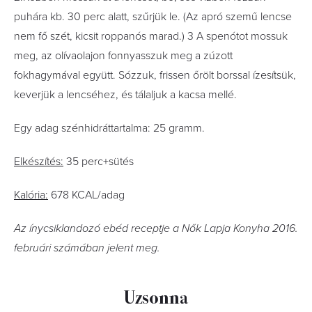
puhára kb. 30 perc alatt, szűrjük le. (Az apró szemű lencse
nem fő szét, kicsit roppanós marad.) 3 A spenótot mossuk
meg, az olívaolajon fonnyasszuk meg a zúzott
fokhagymával együtt. Sózzuk, frissen őrölt borssal ízesítsük,
keverjük a lencséhez, és tálaljuk a kacsa mellé.
Egy adag szénhidráttartalma: 25 gramm.
Elkészítés:
35 perc+sütés
Kalória:
678 KCAL/adag
Az ínycsiklandozó ebéd receptje a Nők Lapja Konyha 2016.
februári számában jelent meg.
Uzsonna