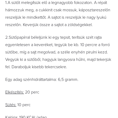
1.A sütőt melegítsük elő a legnagyobb fokozaton. A répát
hámozzuk meg, a cukkinit csak mossuk, káposztareszelőn
reszeljük le mindkettőt. A sajtot is reszeljük le nagy lyukú
reszelőn. Keverjük össze a sajtot a zöldségekkel.
2.Sütőpapírral béleljünk ki egy tepsit, terítsük szét rajta
egyenletesen a keveréket, tegyük be kb. 10 percre a forró
sütőbe, míg a sajt megolvad, a széle enyhén pirulni kezd.
Vegyük ki a sütőből, hagyjuk langyosra hűlni, majd tekerjük
fel. Daraboljuk kisebb tekercsekre.
Egy adag szénhidráttartalma: 6,5 gramm.
Elkészítés:
20 perc
Sütés:
10 perc
Kalória:
190 KCAL/adag