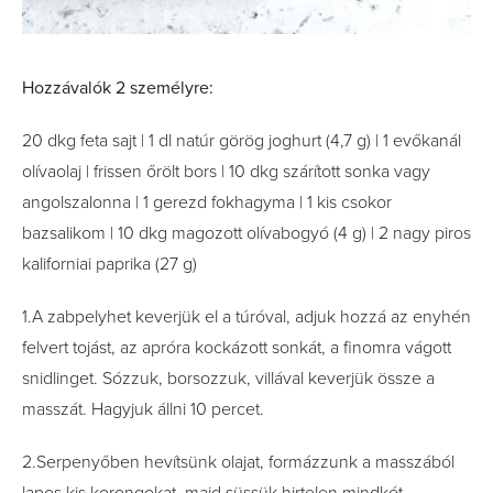
Hozzávalók 2 személyre:
20 dkg feta sajt | 1 dl natúr görög joghurt (4,7 g) | 1 evőkanál
olívaolaj | frissen őrölt bors | 10 dkg szárított sonka vagy
angolszalonna | 1 gerezd fokhagyma | 1 kis csokor
bazsalikom | 10 dkg magozott olívabogyó (4 g) | 2 nagy piros
kaliforniai paprika (27 g)
1.A zabpelyhet keverjük el a túróval, adjuk hozzá az enyhén
felvert tojást, az apróra kockázott sonkát, a ﬁnomra vágott
snidlinget. Sózzuk, borsozzuk, villával keverjük össze a
masszát. Hagyjuk állni 10 percet.
2.Serpenyőben hevítsünk olajat, formázzunk a masszából