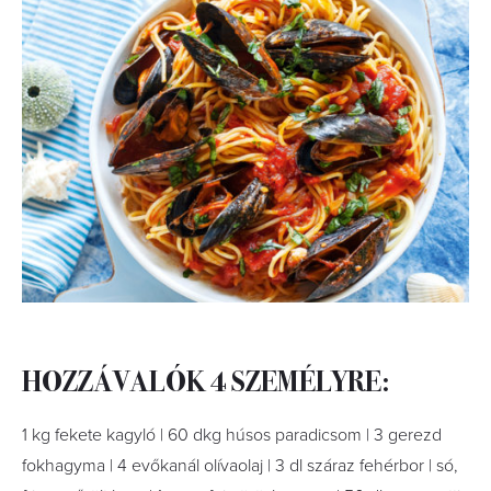
HOZZÁVALÓK 4 SZEMÉLYRE:
1 kg fekete kagyló | 60 dkg húsos paradicsom | 3 gerezd
fokhagyma | 4 evőkanál olívaolaj | 3 dl száraz fehérbor | só,