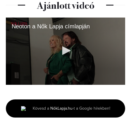
Ajánlott videó
Neoton a Nők Lapja címlapján
0
seconds
of
3
minutes,
Kövesd a
NőkLapja.hu
-t a Google hírekben!
2
seconds