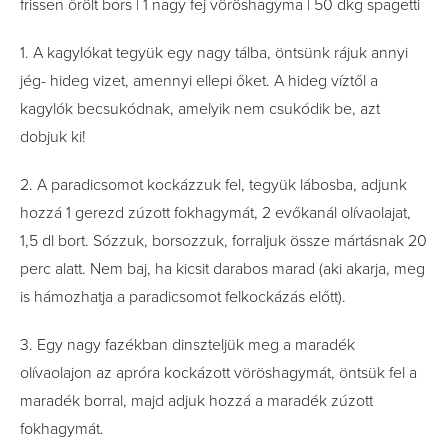
frissen őrölt bors | 1 nagy fej vöröshagyma | 50 dkg spagetti
1. A kagylókat tegyük egy nagy tálba, öntsünk rájuk annyi
jég- hideg vizet, amennyi ellepi őket. A hideg víztől a
kagylók becsukódnak, amelyik nem csukódik be, azt
dobjuk ki!
2. A paradicsomot kockázzuk fel, tegyük lábosba, adjunk
hozzá 1 gerezd zúzott fokhagymát, 2 evőkanál olívaolajat,
1,5 dl bort. Sózzuk, borsozzuk, forraljuk össze mártásnak 20
perc alatt. Nem baj, ha kicsit darabos marad (aki akarja, meg
is hámozhatja a paradicsomot felkockázás előtt).
3. Egy nagy fazékban dinszteljük meg a maradék
olívaolajon az apróra kockázott vöröshagymát, öntsük fel a
maradék borral, majd adjuk hozzá a maradék zúzott
fokhagymát.