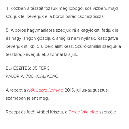
4. Közben a tésztát főzzük meg lobogó, sós vízben, majd
szűrjük le, keverjük el a boros paradicsomszósszal.
5. A boros hagymaalapra szedjük rá a kagylókat, fedjük le,
és nagy lángon gőzöljük, amíg ki nem nyílnak. Rázogatva
keverjük át, kb. 5-6 perc alatt kész. Szűrőkanállal szedjük a
tésztára, keverjük el, azonnal tálaljuk.
ELKÉSZÍTÉS: 35 PERC
KALÓRIA: 786 KCAL/ADAG
A recept a
Nők Lapja Konyha
2016. július-augusztusi
számában jelent meg.
Recept és fotó: Vrábel Kriszta, a
Dolce Vita blog
szerzője