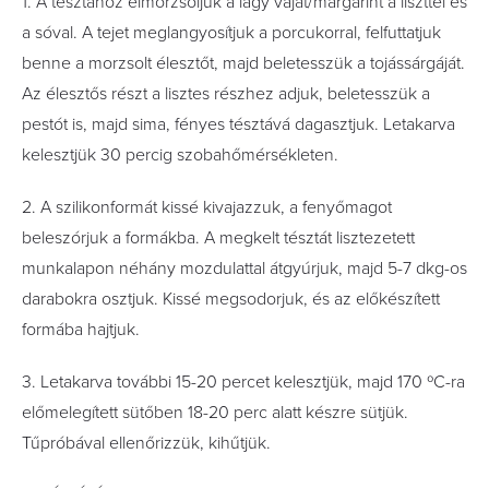
1. A tésztához elmorzsoljuk a lágy vajat/margarint a liszttel és
a sóval. A tejet meglangyosítjuk a porcukorral, felfuttatjuk
benne a morzsolt élesztőt, majd beletesszük a tojássárgáját.
Az élesztős részt a lisztes részhez adjuk, beletesszük a
pestót is, majd sima, fényes tésztává dagasztjuk. Letakarva
kelesztjük 30 percig szobahőmérsékleten.
2. A szilikonformát kissé kivajazzuk, a fenyőmagot
beleszórjuk a formákba. A megkelt tésztát lisztezetett
munkalapon néhány mozdulattal átgyúrjuk, majd 5-7 dkg-os
darabokra osztjuk. Kissé megsodorjuk, és az előkészített
formába hajtjuk.
3. Letakarva további 15-20 percet kelesztjük, majd 170 ºC-ra
előmelegített sütőben 18-20 perc alatt készre sütjük.
Tűpróbával ellenőrizzük, kihűtjük.