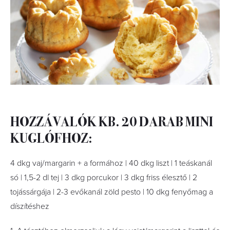
HOZZÁVALÓK KB. 20 DARAB MINI
KUGLÓFHOZ:
4 dkg vaj/margarin + a formához | 40 dkg liszt | 1 teáskanál
só | 1,5-2 dl tej | 3 dkg porcukor | 3 dkg friss élesztő | 2
tojássárgája | 2-3 evőkanál zöld pesto | 10 dkg fenyőmag a
díszítéshez