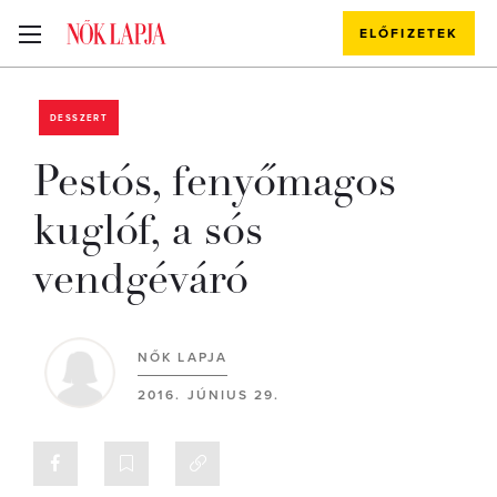
ELŐFIZETEK
DESSZERT
Pestós, fenyőmagos
kuglóf, a sós
vendgéváró
NŐK LAPJA
2016. JÚNIUS 29.