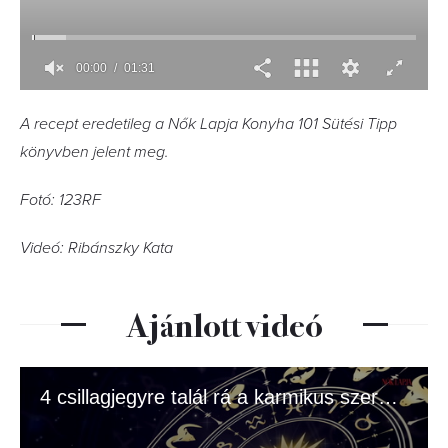
A recept eredetileg a Nők Lapja Konyha 101 Sütési Tipp
könyvben jelent meg.
Fotó: 123RF
Videó: Ribánszky Kata
Ajánlott videó
4 csillagjegyre talál rá a karmikus szerelem júliusban