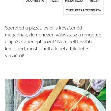
ALAPTÉSZTA
PIZZA
PIZZATÉSZTA
RECEPT
TÖKÉLETES PIZZATÉSZTA
Szereted a pizzát, és el is készítenéd
magadnak, de nehezen választasz a rengeteg
alaptészta-recept közül? Nem kell tovább
keresned, most lehull a lepel a tökéletes
verzióról!