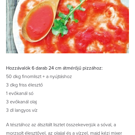
Hozzávalók 6 darab 24 cm átmérőjű pizzához:
50 dkg finomliszt + a nyújtáshoz
3 dkg friss élesztő
1 evőkanál só
3 evőkanál olaj
3 dl langyos víz
A tésztához az átszitált lisztet összekeverjük a sóval, a
morzsolt élesztővel, az olajjal és a vízzel, majd kézi mixer