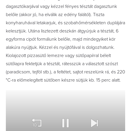
dagasztókarjával vagy kézzel fényes tésztát dagasztunk
belőle (akkor jó, ha elválik az edény falától). Tiszta
konyharuhával letakarjuk, és szobahőmérsékleten duplájára
kelesztjük. Utána lisztezett deszkán átgyúrjuk a tésztát, 6
egyforma cipót formálunk belőle, majd mindegyiket kör
alakúra nyújtjuk. Kézzel és nyújtófával is dolgozhatunk.
Kiolajozott pizzasütő lemezre vagy sütőpapírral bélelt
sütőlapra fektetjük a tésztát, rátesszük a választott szószt
(paradicsom, tejföl stb.), a feltétet, sajtot reszelünk rá, és 220
°C-ra előmelegített sütőben készre sütjük kb. 15 perc alatt.