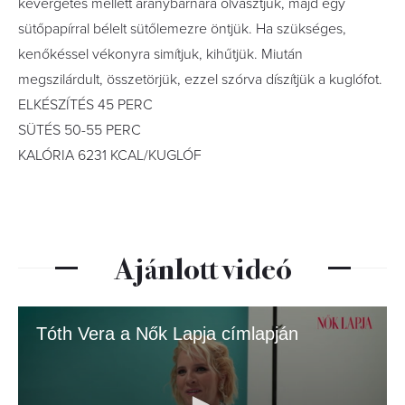
kevergetés mellett aranybarnára olvasztjuk, majd egy
sütőpapírral bélelt sütőlemezre öntjük. Ha szükséges,
kenőkéssel vékonyra simítjuk, kihűtjük. Miután
megszilárdult, összetörjük, ezzel szórva díszítjük a kuglófot.
ELKÉSZÍTÉS 45 PERC
SÜTÉS 50-55 PERC
KALÓRIA 6231 KCAL/KUGLÓF
Ajánlott videó
Tóth Vera a Nők Lapja címlapján