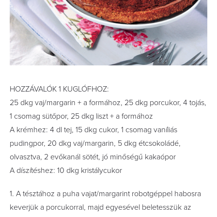
HOZZÁVALÓK 1 KUGLÓFHOZ:
25 dkg vaj/margarin + a formához, 25 dkg porcukor, 4 tojás,
1 csomag sütőpor, 25 dkg liszt + a formához
A krémhez: 4 dl tej, 15 dkg cukor, 1 csomag vaníliás
pudingpor, 20 dkg vaj/margarin, 5 dkg étcsokoládé,
olvasztva, 2 evőkanál sötét, jó minőségű kakaópor
A díszítéshez: 10 dkg kristálycukor
1. A tésztához a puha vajat/margarint robotgéppel habosra
keverjük a porcukorral, majd egyesével beletesszük az