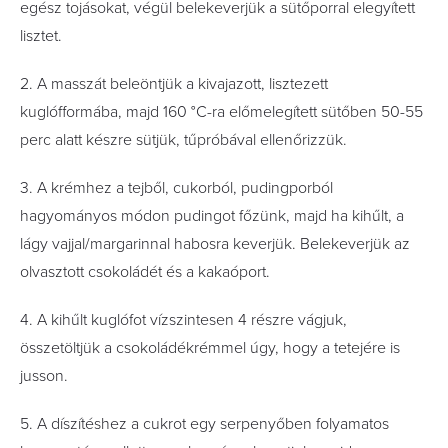
egész tojásokat, végül belekeverjük a sütőporral elegyített
lisztet.
2. A masszát beleöntjük a kivajazott, lisztezett
kuglófformába, majd 160 °C-ra előmelegített sütőben 50-55
perc alatt készre sütjük, tűpróbával ellenőrizzük.
3. A krémhez a tejből, cukorból, pudingporból
hagyományos módon pudingot főzünk, majd ha kihűlt, a
lágy vajjal/margarinnal habosra keverjük. Belekeverjük az
olvasztott csokoládét és a kakaóport.
4. A kihűlt kuglófot vízszintesen 4 részre vágjuk,
összetöltjük a csokoládékrémmel úgy, hogy a tetejére is
jusson.
5. A díszítéshez a cukrot egy serpenyőben folyamatos