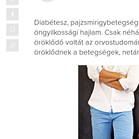
Diabétesz, pajzsmirigybetegség
öngyilkossági hajlam. Csak néh
öröklődő voltát az orvostudomán
öröklődnek a betegségek, netán