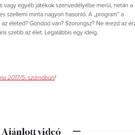
pes vagy egyéb játékok szenvedélyébe merül, netán a
es szellemi minta nagyon hasonló. A „program” a
az életed? Gondod van? Szorongsz? Ne érezd az érz
ris szebb az élet. Legalábbis egy ideig.
ria 2017/5. számában
!
Ajánlott videó