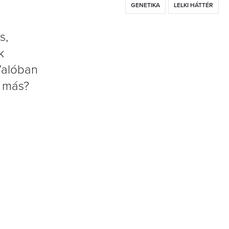
GENETIKA
LELKI HÁTTÉR
s,
k
Valóban
n más?