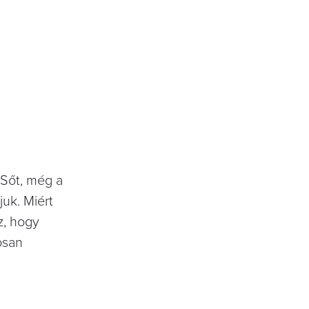
Sőt, még a
uk. Miért
z, hogy
osan