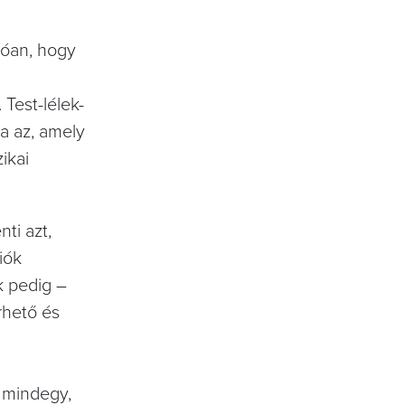
zóan, hogy
 Test-lélek-
a az, amely
ikai
ti azt,
iók
k pedig –
rhető és
e mindegy,