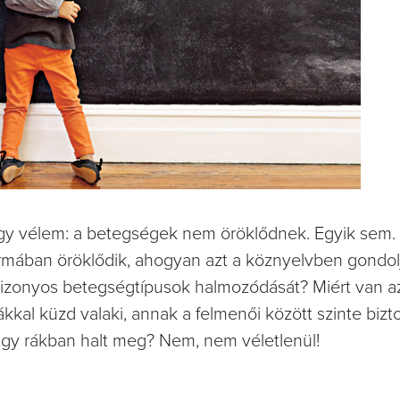
gy vélem: a betegségek nem öröklődnek. Egyik sem. 
rmában öröklődik, ahogyan azt a köznyelvben gondolj
bizonyos betegségtípusok halmozódását? Miért van a
kkal küzd valaki, annak a felmenői között szinte bizt
 vagy rákban halt meg? Nem, nem véletlenül!