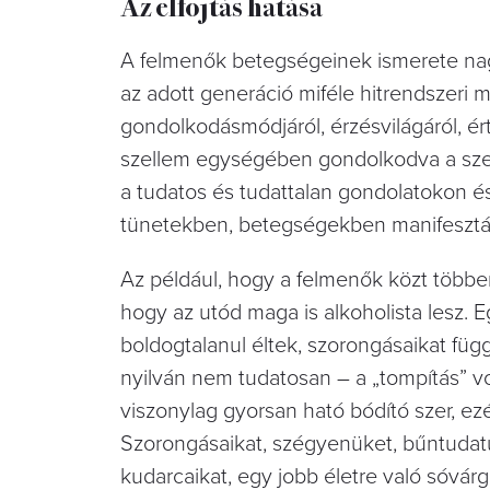
Az elfojtás hatása
A felmenők betegségeinek ismerete nagy
az adott generáció miféle hitrendszeri m
gondolkodásmódjáról, érzésvilágáról, ért
szellem egységében gondolkodva a szel
a tudatos és tudattalan gondolatokon és 
tünetekben, betegségekben manifesztál
Az például, hogy a felmenők közt többen
hogy az utód maga is alkoholista lesz. E
boldogtalanul éltek, szorongásaikat fü
nyilván nem tudatosan – a „tompítás” v
viszonylag gyorsan ható bódító szer, ez
Szorongásaikat, szégyenüket, bűntudatu
kudarcaikat, egy jobb életre való sóvár