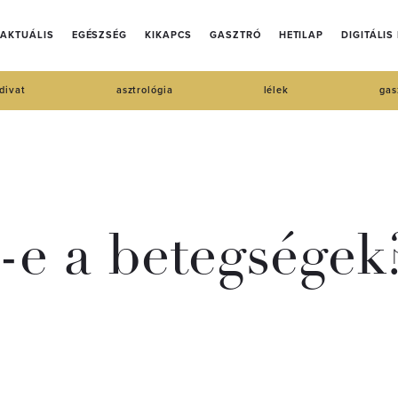
AKTUÁLIS
EGÉSZSÉG
KIKAPCS
GASZTRÓ
HETILAP
DIGITÁLIS
divat
asztrológia
lélek
gas
e a betegségek