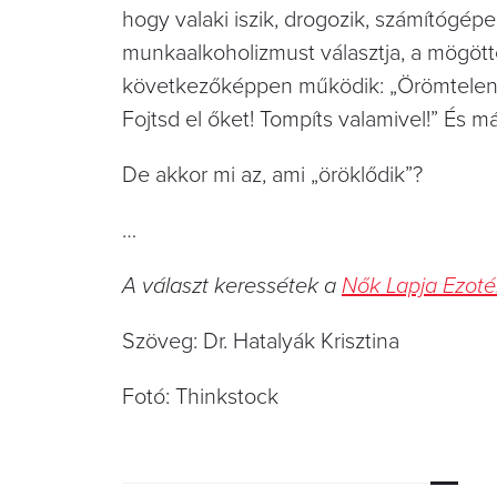
hogy valaki iszik, drogozik, számítógé
munkaalkoholizmust választja, a mögött
következőképpen működik: „Örömtelen 
Fojtsd el őket! Tompíts valamivel!” És má
De akkor mi az, ami „öröklődik”?
…
A választ keressétek a
Nők Lapja Ezoté
Szöveg: Dr. Hatalyák Krisztina
Fotó: Thinkstock