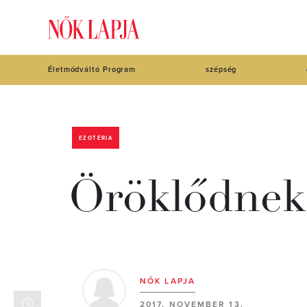
Életmódváltó Program
szépség
EZOTÉRIA
Öröklődnek-
NŐK LAPJA
2017. NOVEMBER 13.