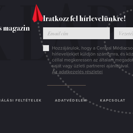
Iratkozz fel hírlevelünkre!
s magazin
Hozzájárulok, hogy a Central Médiacsop
hírlevel(ek)et küldjön számomra, és kö
céllal megkeressen az általam megado
saját vagy üzleti partnerei ajánlatával.
Az adatkezelés részletei
ÁLÁSI FELTÉTELEK
ADATVÉDELEM
KAPCSOLAT