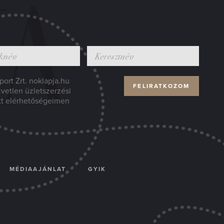
ort Zrt. noklapja.hu
zvetlen üzletszerzési
tt elérhetőségeimen
MÉDIAAJÁNLAT
GYIK