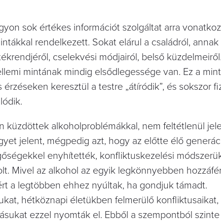
on sok értékes információt szolgáltat arra vonatko
intákkal rendelkezett. Sokat elárul a családról, annak
ékrendjéről, cselekvési módjairól, belső küzdelmeiről.
lemi mintának mindig elsődlegessége van. Ez a mint
érzéseken keresztül a testre „átíródik”, és sokszor fiz
ódik.
 küzdöttek alkoholproblémákkal, nem feltétlenül jelen
gyet jelent, mégpedig azt, hogy az előtte élő generác
ggőségekkel enyhítették, konfliktuskezelési módszerü
olt. Mivel az alkohol az egyik legkönnyebben hozzáfé
ért a legtöbben ehhez nyúltak, ha gondjuk támadt.
kat, hétköznapi életükben felmerülő konfliktusaikat,
gásukat ezzel nyomták el. Ebből a szempontból szint