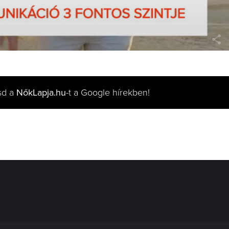
sd a
NőkLapja.hu
-t a Google hírekben!