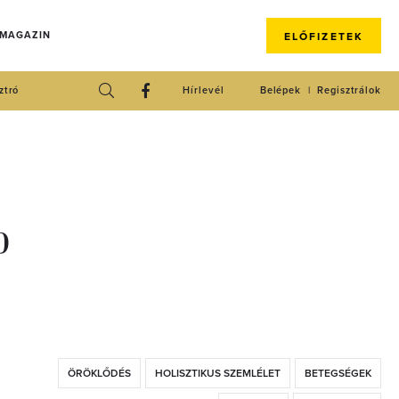
 MAGAZIN
ELŐFIZETEK
ztró
Hírlevél
Belépek
Regisztrálok
?
ÖRÖKLŐDÉS
HOLISZTIKUS SZEMLÉLET
BETEGSÉGEK