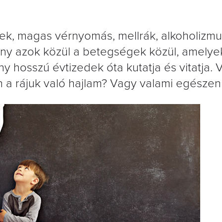
ek, magas vérnyomás, mellrák, alkoholizmu
ány azok közül a betegségek közül, amelye
y hosszú évtizedek óta kutatja és vitatja. 
 a rájuk való hajlam? Vagy valami egésze