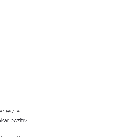
rjesztett
ár pozitív,