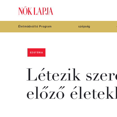
Életmódváltó Program
szépség
EZOTÉRIA
Létezik szer
előző életek