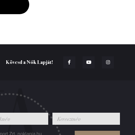
Kövesd a Nők Lapját!
ort Zrt. noklapja.hu