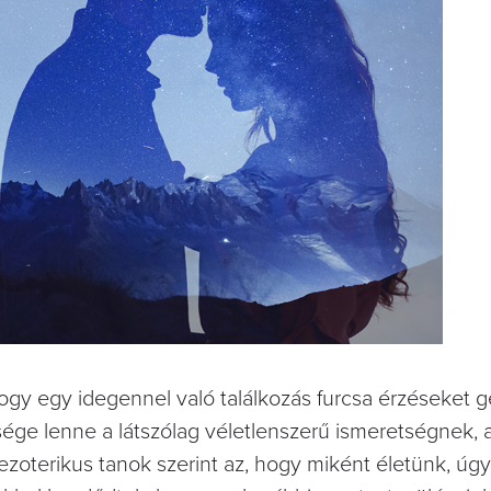
hogy egy idegennel való találkozás furcsa érzéseket ge
ége lenne a látszólag véletlenszerű ismeretségnek, ak
zoterikus tanok szerint az, hogy miként életünk, úgy