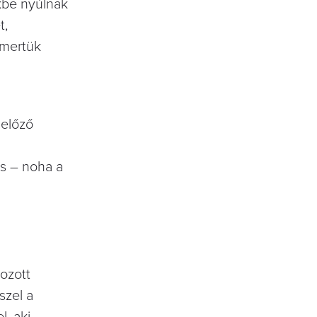
kbe nyúlnak
t,
smertük
 előző
és – noha a
hozott
szel a