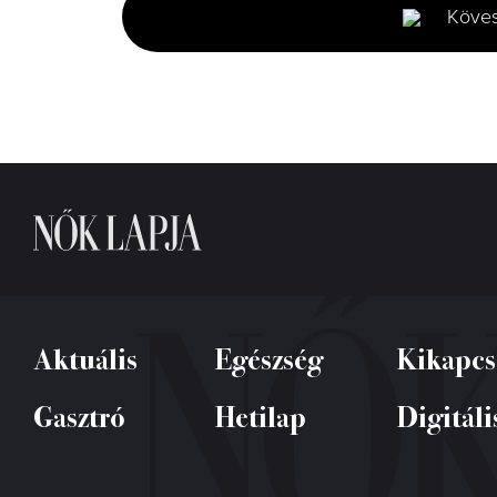
minutes,
Köve
23
seconds
Volume
0%
Aktuális
Egészség
Kikapcs
Gasztró
Hetilap
Digitáli