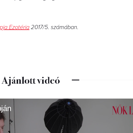
pja Ezotéria
2017/5. számában.
Ajánlott videó
pján