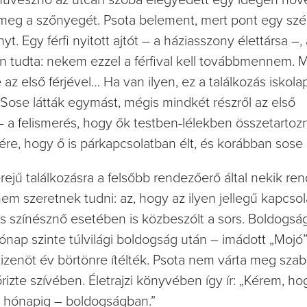
űvésznő az utcán szóba elegyedett egy idegen nővel
 meg a szőnyegét. Psota belement, mert pont egy sz
. Egy férfi nyitott ajtót – a háziasszony élettársa –, 
n tudta: nekem ezzel a férfival kell továbbmennem. M
z első férjével… Ha van ilyen, ez a találkozás iskola
Sose látták egymást, mégis mindkét részről az első
 a felismerés, hogy ők testben-lélekben összetartozna
nére, hogy ő is párkapcsolatban élt, és korábban sose l
ű találkozásra a felsőbb rendezőerő által nekik rende
nem szeretnek tudni: az, hogy az ilyen jellegű kapcs
ves színésznő esetében is közbeszólt a sors. Boldogs
nap szinte túlvilági boldogság után – imádott „Mojó”
és tizenöt év börtönre ítélték. Psota nem várta meg szab
izte szívében. Életrajzi könyvében így ír: „Kérem, ho
m hónapig – boldogságban.”