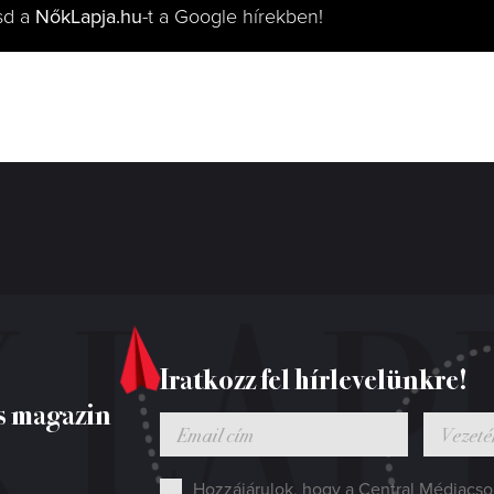
sd a
NőkLapja.hu
-t a Google hírekben!
Iratkozz fel hírlevelünkre!
s magazin
Hozzájárulok, hogy a Central Médiacsop