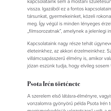
kapcsolataink sem a mostani születésü
vissza. Igazából ez a fontos kapcsolata
társunkat, gyermekeinket, közeli rokona
meg. Így végül is minden lényeges érzel
„filmsorozatnak”, amelynek a jelenlegi i
Kapcsolataink nagy része tehát úgyneve
életeinkhez, az akkori érzelmeinkhez. S
villámcsapásszerű élmény is, amikor val
józan eszünk tudja, hogy elvileg sosem 
Psota Irén története
A szerelem első látásra-élményre, vagyi
vonzalomra gyönyörű példa Psota Irén tö