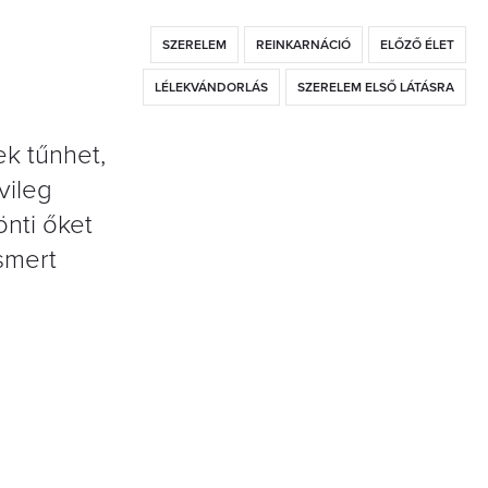
SZERELEM
REINKARNÁCIÓ
ELŐZŐ ÉLET
LÉLEKVÁNDORLÁS
SZERELEM ELSŐ LÁTÁSRA
ek tűnhet,
vileg
önti őket
ismert