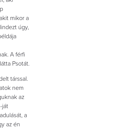
, aki
ép
akit mikor a
indezt úgy,
példája
k. A férfi
átta Psotát.
lt társsal.
olatok nem
águknak az
-ját
adulását, a
gy az én