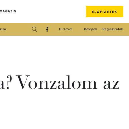
 MAGAZIN
ELŐFIZETEK
ztró
Hírlevél
Belépek
Regisztrálok
ra? Vonzalom az