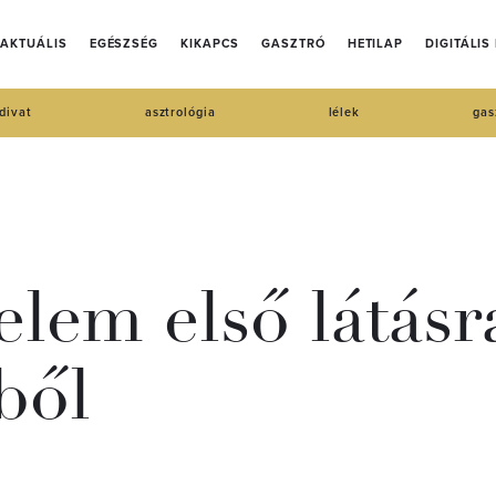
AKTUÁLIS
EGÉSZSÉG
KIKAPCS
GASZTRÓ
HETILAP
DIGITÁLIS
divat
asztrológia
lélek
gas
elem első látás
ből