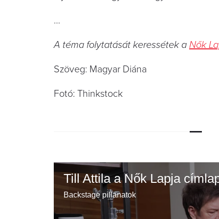
…
A téma folytatását keressétek a
Nők La
Szöveg: Magyar Diána
Fotó: Thinkstock
Till Attila a Nők Lapja címla
Backstage pillanatok