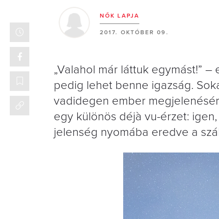
NŐK LAPJA
2017. OKTÓBER 09.
„Valahol már láttuk egymást!” –
pedig lehet benne igazság. Sokan
vadidegen ember megjelenésére h
egy különös déjà vu-érzet: igen,
jelenség nyomába eredve a szál