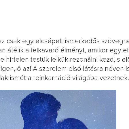
 ez csak egy elcsépelt ismerkedős szövegn
 átélik a felkavaró élményt, amikor egy el
irtelen testük-lelkük rezonálni kezd, s el
 igen, ő az! A szerelem első látásra néven 
ak ismét a reinkarnáció világába vezetnek.