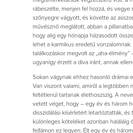
megismerkedésük végzetszerű volt: a m
rábeszélte, menjen fel hozzá, és vegye
szőnyegre vágyott, és követte az asszonyt
művésznő meglátott, abban a pillanatba
hogy alig egy hónapja házasodott össze a
lehet a karmikus eredetű vonzalomnak. 
találkozáskor megvolt az „aha-élmény” –
ugyanígy érzett a díva iránt, annak elle
Sokan vágynak ehhez hasonló drámai erej
Van viszont valami, amiről a legtöbben 
feltétlenül tartanak élethoszszig. A ne
vetett véget, hogy – egy év és három hó
disszidálási kísérletért letartóztatták, 
különleges köteléket azonban haláláig őr
fejfámon ez legyen: Élt egy év és háro