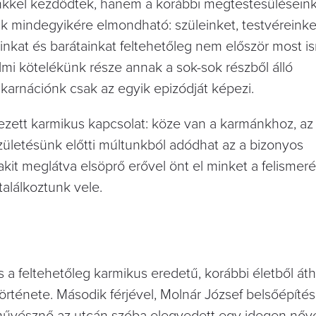
nkkel kezdődtek, hanem a korábbi megtestesülésein
ink mindegyikére elmondható: szüleinket, testvéreinke
inkat és barátainkat feltehetőleg nem először most i
mi kötelékünk része annak a sok-sok részből álló
nkarnációnk csak az egyik epizódját képezi.
zett karmikus kapcsolat: köze van a karmánkhoz, az
zületésünk előtti múltunkból adódhat az a bizonyos
akit meglátva elsöprő erővel önt el minket a felismer
találkoztunk vele.
s a feltehetőleg karmikus eredetű, korábbi életből át
rténete. Második férjével, Molnár József belsőépítés