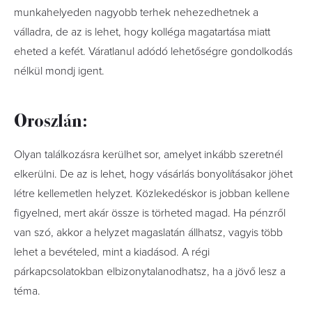
munkahelyeden nagyobb terhek nehezedhetnek a
válladra, de az is lehet, hogy kolléga magatartása miatt
eheted a kefét. Váratlanul adódó lehetőségre gondolkodás
nélkül mondj igent.
Oroszlán:
Olyan találkozásra kerülhet sor, amelyet inkább szeretnél
elkerülni. De az is lehet, hogy vásárlás bonyolításakor jöhet
létre kellemetlen helyzet. Közlekedéskor is jobban kellene
figyelned, mert akár össze is törheted magad. Ha pénzről
van szó, akkor a helyzet magaslatán állhatsz, vagyis több
lehet a bevételed, mint a kiadásod. A régi
párkapcsolatokban elbizonytalanodhatsz, ha a jövő lesz a
téma.