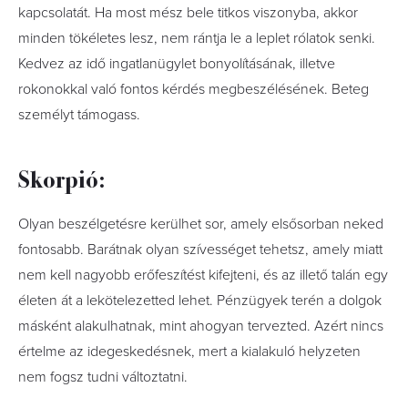
kapcsolatát. Ha most mész bele titkos viszonyba, akkor
minden tökéletes lesz, nem rántja le a leplet rólatok senki.
Kedvez az idő ingatlanügylet bonyolításának, illetve
rokonokkal való fontos kérdés megbeszélésének. Beteg
személyt támogass.
Skorpió:
Olyan beszélgetésre kerülhet sor, amely elsősorban neked
fontosabb. Barátnak olyan szívességet tehetsz, amely miatt
nem kell nagyobb erőfeszítést kifejteni, és az illető talán egy
életen át a lekötelezetted lehet. Pénzügyek terén a dolgok
másként alakulhatnak, mint ahogyan tervezted. Azért nincs
értelme az idegeskedésnek, mert a kialakuló helyzeten
nem fogsz tudni változtatni.