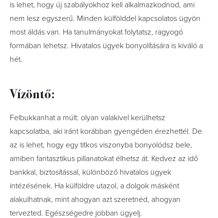
is lehet, hogy új szabályokhoz kell alkalmazkodnod, ami
nem lesz egyszerű. Minden külfölddel kapcsolatos ügyön
most áldás van. Ha tanulmányokat folytatsz, ragyogó
formában lehetsz. Hivatalos ügyek bonyolítására is kiváló a
hét.
Vízöntő:
Felbukkanhat a múlt: olyan valakivel kerülhetsz
kapcsolatba, aki iránt korábban gyengéden érezhettél. De
az is lehet, hogy egy titkos viszonyba bonyolódsz bele,
amiben fantasztikus pillanatokat élhetsz át. Kedvez az idő
bankkal, biztosítással, különböző hivatalos ügyek
intézésének. Ha külföldre utazol, a dolgok másként
alakulhatnak, mint ahogyan azt szeretnéd, ahogyan
tervezted. Egészségedre jobban ügyelj.