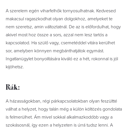
A szerelem egén viharfelhők tornyosulhatnak. Kedvesed
makacsul ragaszkodhat olyan dolgokhoz, amelyeket te
nem szeretsz, amin változtatnál. De az is előfordulhat, hogy
akivel most hoz össze a sors, azzal nem lesz tartós a
kapcsolatod. Ha szülő vagy, csemetéddel vitára kerülhet
sor, amelyben könnyen megbánthatjátok egymást.
Ingatlanügylet bonyolítására kiváló ez a hét, rokonnal is jól
kijöhetsz.
Rák:
A házasságokban, régi párkapcsolatokban olyan feszültté
válhat a helyzet, hogy talán még a külön költözés gondolata
is felmerülhet. Ám mivel sokkal alkalmazkodóbb vagy a
szokásosnál, így ezen a helyzeten is úrrá tudsz lenni. A