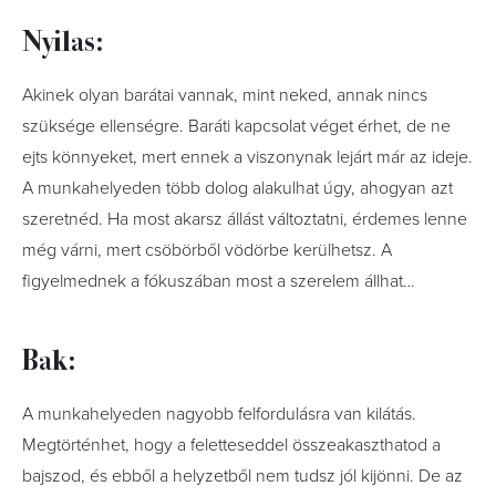
Nyilas:
Akinek olyan barátai vannak, mint neked, annak nincs
szüksége ellenségre. Baráti kapcsolat véget érhet, de ne
ejts könnyeket, mert ennek a viszonynak lejárt már az ideje.
A munkahelyeden több dolog alakulhat úgy, ahogyan azt
szeretnéd. Ha most akarsz állást változtatni, érdemes lenne
még várni, mert csöbörből vödörbe kerülhetsz. A
figyelmednek a fókuszában most a szerelem állhat…
Bak:
A munkahelyeden nagyobb felfordulásra van kilátás.
Megtörténhet, hogy a feletteseddel összeakaszthatod a
bajszod, és ebből a helyzetből nem tudsz jól kijönni. De az