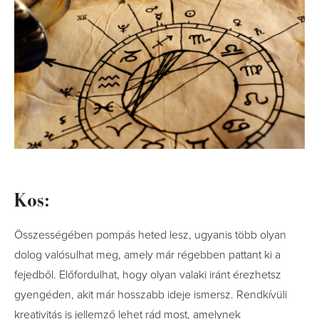
Kos:
Összességében pompás heted lesz, ugyanis több olyan
dolog valósulhat meg, amely már régebben pattant ki a
fejedből. Előfordulhat, hogy olyan valaki iránt érezhetsz
gyengéden, akit már hosszabb ideje ismersz. Rendkívüli
kreativitás is jellemző lehet rád most, amelynek