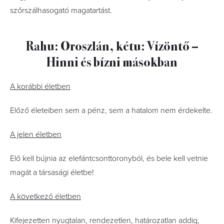
szőrszálhasogató magatartást.
Rahu: Oroszlán, kétu: Vízöntő –
Hinni és bízni másokban
A korábbi életben
Előző életeiben sem a pénz, sem a hatalom nem érdekelte.
A jelen életben
Elő kell bújnia az elefántcsonttoronyból, és bele kell vetnie
magát a társasági életbe!
A következő életben
Kifejezetten nyugtalan, rendezetlen, határozatlan addig,