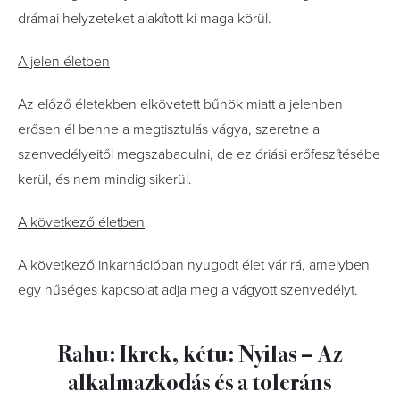
drámai helyzeteket alakított ki maga körül.
A jelen életben
Az előző életekben elkövetett bűnök miatt a jelenben
erősen él benne a megtisztulás vágya, szeretne a
szenvedélyeitől megszabadulni, de ez óriási erőfeszítésébe
kerül, és nem mindig sikerül.
A következő életben
A következő inkarnációban nyugodt élet vár rá, amelyben
egy hűséges kapcsolat adja meg a vágyott szenvedélyt.
Rahu: Ikrek, kétu: Nyilas – Az
alkalmazkodás és a toleráns