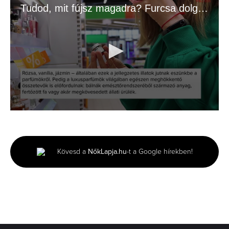
Tudod, mit fújsz magadra? Furcsa dolgok lehetnek a kedvenc parfümjeidben
0
seconds
of
1
minute,
Kövesd a
NőkLapja.hu
-t a Google hírekben!
42
seconds