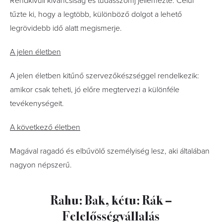
Rendkívüli kíváncsiság és tudásszomj jellemezte. Célul
tűzte ki, hogy a legtöbb, különböző dolgot a lehető
legrövidebb idő alatt megismerje.
A jelen életben
A jelen életben kitűnő szervezőkészséggel rendelkezik:
amikor csak teheti, jó előre megtervezi a különféle
tevékenységeit.
A következő életben
Magával ragadó és elbűvölő személyiség lesz, aki általában
nagyon népszerű.
Rahu: Bak, kétu: Rák –
Felelősségvállalás