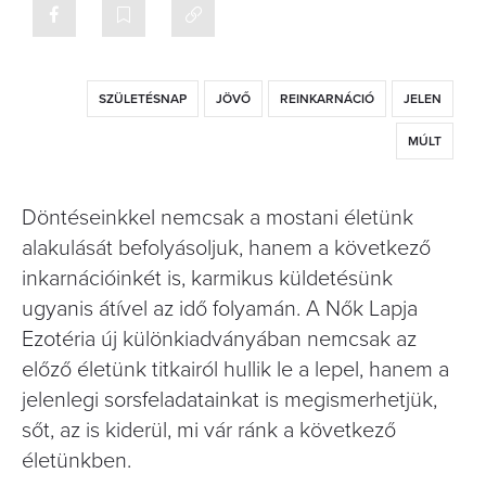
SZÜLETÉSNAP
JÖVŐ
REINKARNÁCIÓ
JELEN
MÚLT
Döntéseinkkel nemcsak a mostani életünk
alakulását befolyásoljuk, hanem a következő
inkarnációinkét is, karmikus küldetésünk
ugyanis átível az idő folyamán. A Nők Lapja
Ezotéria új különkiadványában nemcsak az
előző életünk titkairól hullik le a lepel, hanem a
jelenlegi sorsfeladatainkat is megismerhetjük,
sőt, az is kiderül, mi vár ránk a következő
életünkben.