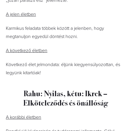
„józan paraszti ész” jellemezte.
A jelen életben
Karmikus feladata többek között a jelenben, hogy
megtanuljon egyedül döntést hozni.
A következő életben
Következő élet jelmondata: éljünk kiegyensúlyozottan, és
legyünk kitartóak!
Rahu: Nyilas, kétu: Ikrek –
Elköteleződés és önállóság
A korábbi életben