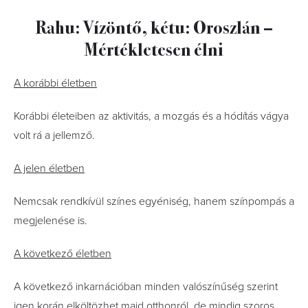
Rahu: Vízöntő, kétu: Oroszlán –
Mértékletesen élni
A korábbi életben
Korábbi életeiben az aktivitás, a mozgás és a hódítás vágya
volt rá a jellemző.
A jelen életben
Nemcsak rendkívül színes egyéniség, hanem színpompás a
megjelenése is.
A következő életben
A következő inkarnációban minden valószínűség szerint
igen korán elköltözhet majd otthonról, de mindig szoros