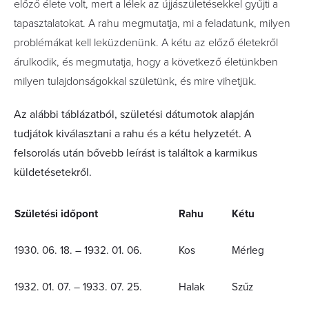
előző élete volt, mert a lélek az újjászületésekkel gyűjti a
tapasztalatokat. A rahu megmutatja, mi a feladatunk, milyen
problémákat kell leküzdenünk. A kétu az előző életekről
árulkodik, és megmutatja, hogy a következő életünkben
milyen tulajdonságokkal születünk, és mire vihetjük.
Az alábbi táblázatból, születési dátumotok alapján
tudjátok kiválasztani a rahu és a kétu helyzetét. A
felsorolás után bővebb leírást is találtok a karmikus
küldetésetekről.
Születési időpont
Rahu
Kétu
1930. 06. 18. – 1932. 01. 06.
Kos
Mérleg
1932. 01. 07. – 1933. 07. 25.
Halak
Szűz