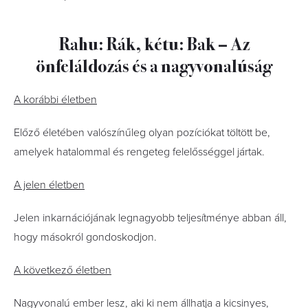
Rahu: Rák, kétu: Bak – Az
önfeláldozás és a nagyvonalúság
A korábbi életben
Előző életében valószínűleg olyan pozíciókat töltött be,
amelyek hatalommal és rengeteg felelősséggel jártak.
A jelen életben
Jelen inkarnációjának legnagyobb teljesítménye abban áll,
hogy másokról gondoskodjon.
A következő életben
Nagyvonalú ember lesz, aki ki nem állhatja a kicsinyes,