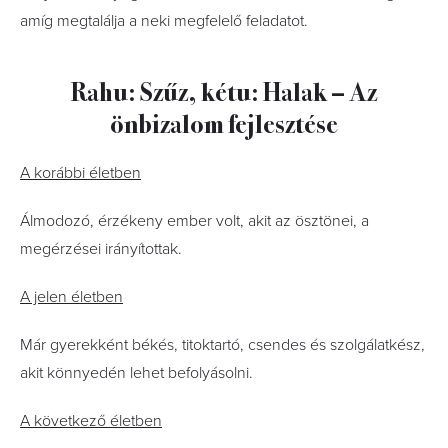
amíg megtalálja a neki megfelelő feladatot.
Rahu: Szűz, kétu: Halak – Az
önbizalom fejlesztése
A korábbi életben
Álmodozó, érzékeny ember volt, akit az ösztönei, a
megérzései irányítottak.
A jelen életben
Már gyerekként békés, titoktartó, csendes és szolgálatkész,
akit könnyedén lehet befolyásolni.
A következő életben