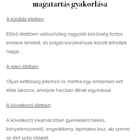
magatartás gyakorlása
A korábbi életben
Előző életében valószínűleg nagyobb közösség fontos
embere lehetett, és polgári körülmények között telhettek
napjai.
A jelen életben
Olyan kettősség jellemző rá, mintha egy emberben két
lélek lakozna, amelyek harcban állnak egymással.
A következő életben
A következő inkarnációban gyerekként békés,
kényelemszerető, engedékeny, tapintatos lesz, aki szereti
az élet szép oldalait.