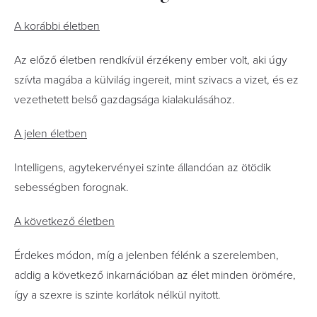
A korábbi életben
Az előző életben rendkívül érzékeny ember volt, aki úgy
szívta magába a külvilág ingereit, mint szivacs a vizet, és ez
vezethetett belső gazdagsága kialakulásához.
A jelen életben
Intelligens, agytekervényei szinte állandóan az ötödik
sebességben forognak.
A következő életben
Érdekes módon, míg a jelenben félénk a szerelemben,
addig a következő inkarnációban az élet minden örömére,
így a szexre is szinte korlátok nélkül nyitott.