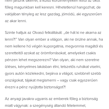
nem jártunk sikerrel, a külső körülményeken kívül az okot
főleg magunkban kell keresni. Hihetetlenül hangozhat, de
valójában tényleg az lesz gazdag, jómódú, aki egyszerűen
az akar lenni.
Szinte halljuk az Olvasó felkiáltását: „de hát ki ne akarna az
lenni?!” Van olyan ember a világon, aki ne örülne annak, ha
nem kellene hó végén kuporgatnia, megvonnia magától és
szeretteitől azokat az örömforrásokat, amelyeket csakis
pénzen lehet megszerezni? Van olyan, aki nem szeretne
ízléses, kényelmes lakásban élni, tetszetős ruhákat viselni,
gyors autón közlekedni, bejárva a világot, szebbnél szebb
országokat, tájakat megismerni – vagy csak egyszerűen
érezni a pénz nyújtotta biztonságot?!
Az anyagi javakra ugyanis az emberek főleg a biztonság
miatt vágynak: a szegénység állandó félelemmel,