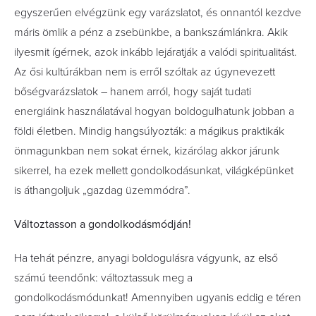
egyszerűen elvégzünk egy varázslatot, és onnantól kezdve
máris ömlik a pénz a zsebünkbe, a bankszámlánkra. Akik
ilyesmit ígérnek, azok inkább lejáratják a valódi spiritualitást.
Az ősi kultúrákban nem is erről szóltak az úgynevezett
bőségvarázslatok – hanem arról, hogy saját tudati
energiáink használatával hogyan boldogulhatunk jobban a
földi életben. Mindig hangsúlyozták: a mágikus praktikák
önmagunkban nem sokat érnek, kizárólag akkor járunk
sikerrel, ha ezek mellett gondolkodásunkat, világképünket
is áthangoljuk „gazdag üzemmódra”.
Változtasson a gondolkodásmódján!
Ha tehát pénzre, anyagi boldogulásra vágyunk, az első
számú teendőnk: változtassuk meg a
gondolkodásmódunkat! Amennyiben ugyanis eddig e téren