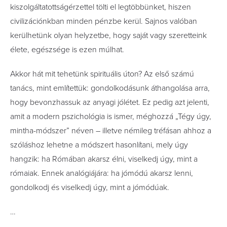
kiszolgáltatottságérzettel tölti el legtöbbünket, hiszen
civilizációnkban minden pénzbe kerül. Sajnos valóban
kerülhetünk olyan helyzetbe, hogy saját vagy szeretteink
élete, egészsége is ezen múlhat.
Akkor hát mit tehetünk spirituális úton? Az első számú
tanács, mint említettük: gondolkodásunk áthangolása arra,
hogy bevonzhassuk az anyagi jólétet. Ez pedig azt jelenti,
amit a modern pszichológia is ismer, méghozzá „Tégy úgy,
mintha-módszer” néven – illetve némileg tréfásan ahhoz a
szóláshoz lehetne a módszert hasonlítani, mely úgy
hangzik: ha Rómában akarsz élni, viselkedj úgy, mint a
rómaiak. Ennek analógiájára: ha jómódú akarsz lenni,
gondolkodj és viselkedj úgy, mint a jómódúak.
…