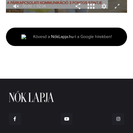
00:01
02:06
0
seconds
of
2
minutes,
Kövesd a
NőkLapja.hu
-t a Google hírekben!
6
seconds