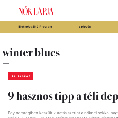
Életmódváltó Program
szépség
winter blues
TEST ÉS LÉLEK
9 hasznos tipp a téli de
Egy nemrégiben készült kutatás szerint a nőknél sokkal nagy