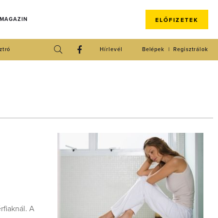
 MAGAZIN
ELŐFIZETEK
ztró
Hírlevél
Belépek
Regisztrálok
rfiaknál. A