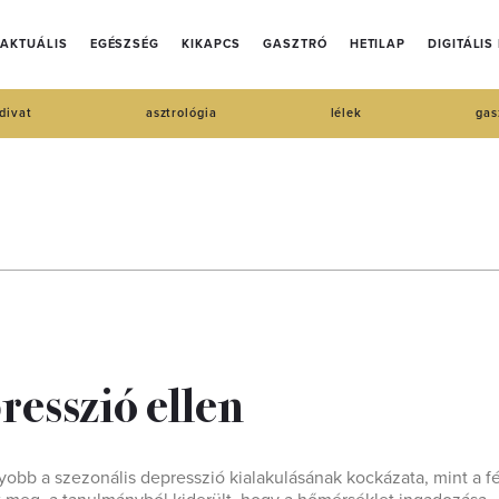
AKTUÁLIS
EGÉSZSÉG
KIKAPCS
GASZTRÓ
HETILAP
DIGITÁLIS
divat
asztrológia
lélek
gas
presszió ellen
obb a szezonális depresszió kialakulásának kockázata, mint a fé