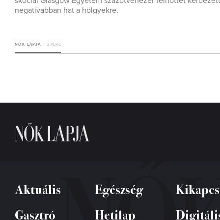
skóciai Glasgow Egyetem százötvenezer felnőttet kérdezett
negatívabban hat a hölgyekre.
NŐK LAPJA
2 PERC
Aktuális
Egészség
Kikapcs
Gasztró
Hetilap
Digitáli