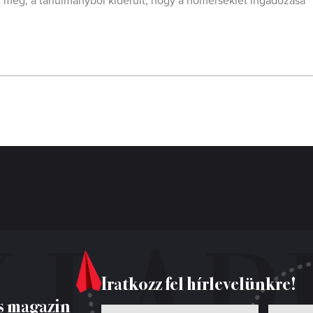
 meg, a tanulmányból kiderült, hogy a hőmérséklet ingadozása
Iratkozz fel hírlevelünkre!
s magazin