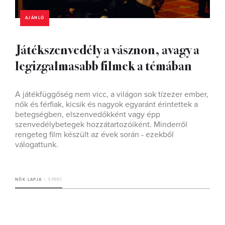
AJÁNLÓ
Játékszenvedély a vásznon, avagy a
legizgalmasabb filmek a témában
A játékfüggőség nem vicc, a világon sok tízezer ember,
nők és férfiak, kicsik és nagyok egyaránt érintettek a
betegségben, elszenvedőkként vagy épp
szenvedélybetegek hozzátartozóiként. Minderről
rengeteg film készült az évek során - ezekből
válogattunk.
NŐK LAPJA
5 PERC