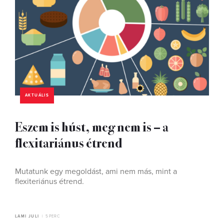
AKTUÁLIS
Eszem is húst, meg nem is – a
flexitariánus étrend
Mutatunk egy megoldást, ami nem más, mint a
flexiteriánus étrend.
LAMI JULI
5 PERC