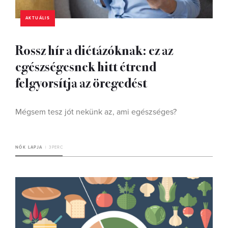
AKTUÁLIS
Rossz hír a diétázóknak: ez az
egészségesnek hitt étrend
felgyorsítja az öregedést
Mégsem tesz jót nekünk az, ami egészséges?
NŐK LAPJA
3 PERC