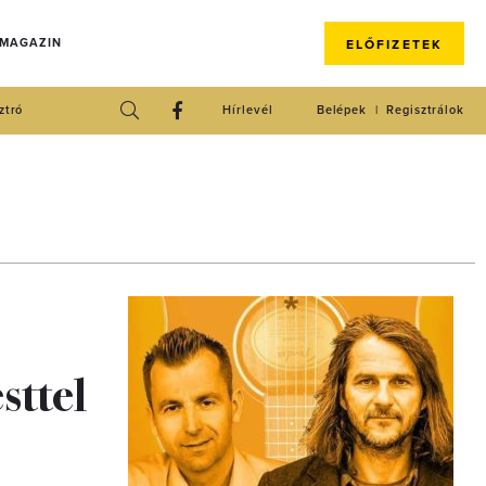
 MAGAZIN
ELŐFIZETEK
ztró
Hírlevél
Belépek
Regisztrálok
sttel