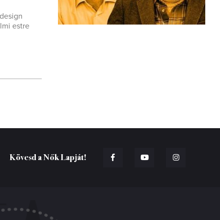
 design
lmi estre
Kövesd a Nők Lapját!