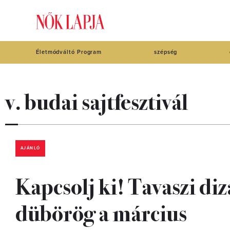
Életmódváltó Program
szépség
v. budai sajtfesztivál
AJÁNLÓ
Kapcsolj ki! Tavaszi diz
dübörög a március