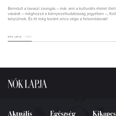
Beindult a tavaszi zsongás – már, ami a kulturális életet ill
vásárát – méghozzá a környezettudatosság jegyében –, Koll
készülnek. És itt még koránt sincs vége a felsorolásnak!
NŐK LAPJA
3 PERC
Aktuális
Egészség
Kikapcs