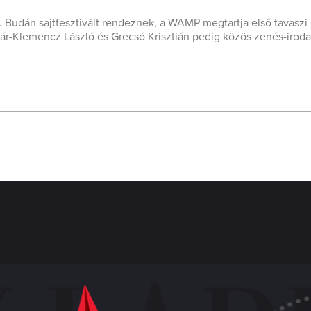
eti. Budán sajtfesztivált rendeznek, a WAMP megtartja első tavaszi
ár-Klemencz László és Grecsó Krisztián pedig közös zenés-iroda