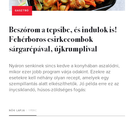
GASZTRÓ
Beszórom a tepsibe, és indulok is!
Fehérboros csirkecombok
sárgarépával, újkrumplival
Nyáron senkinek sincs kedve a konyhában aszalódni,
mikor ezer jobb program várja odakint. Ezekre az
esetekre kell néhány olyan recept, amelyek egy
szempillantás alatt elkészíthetők. Jó példa erre ez az
ínycsiklandó, húsos-zöldséges fogás:
NŐK LAPJA
1 PERC