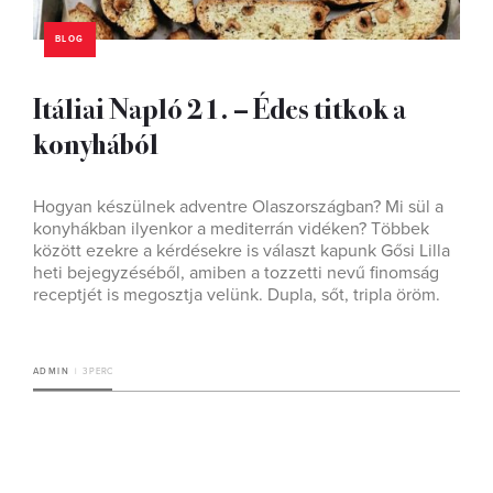
BLOG
Itáliai Napló 21. – Édes titkok a
konyhából
Hogyan készülnek adventre Olaszországban? Mi sül a
konyhákban ilyenkor a mediterrán vidéken? Többek
között ezekre a kérdésekre is választ kapunk Gősi Lilla
heti bejegyzéséből, amiben a tozzetti nevű finomság
receptjét is megosztja velünk. Dupla, sőt, tripla öröm.
ADMIN
3 PERC