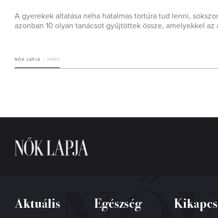
A gyerekek altatása néha hatalmas tortúra tud lenni, sokszo
azonban 10 olyan tanácsot gyűjtöttek össze, amelyekkel az a
NŐK LAPJA
3 PERC
Aktuális
Egészség
Kikapcs