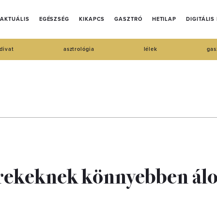
AKTUÁLIS
EGÉSZSÉG
KIKAPCS
GASZTRÓ
HETILAP
DIGITÁLIS
divat
asztrológia
lélek
gas
yerekeknek könnyebben á