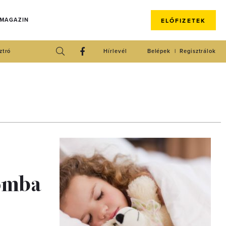
 MAGAZIN
ELŐFIZETEK
ztró
Hírlevél
Belépek
Regisztrálok
lomba