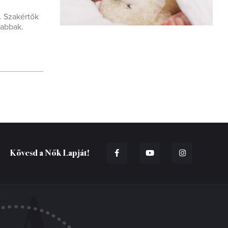
. Szakértők
tabbak.
Kövesd a Nők Lapját!