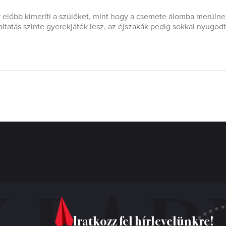
r előbb kimeríti a szülőket, mint hogy a csemete álomba merülne
ltatás szinte gyerekjáték lesz, az éjszakák pedig sokkal nyugod
Iratkozz fel hírlevelünkre!