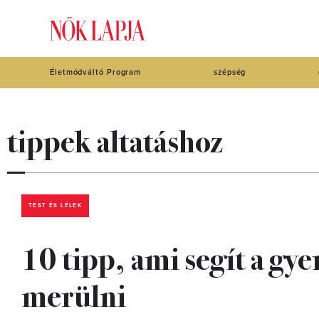
Életmódváltó Program
szépség
tippek altatáshoz
TEST ÉS LÉLEK
10 tipp, ami segít a g
merülni