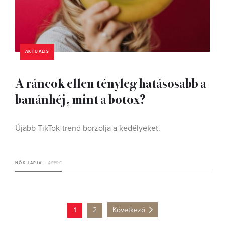
AKTUÁLIS
A ráncok ellen tényleg hatásosabb a
banánhéj, mint a botox?
Újabb TikTok-trend borzolja a kedélyeket.
NŐK LAPJA
4 PERC
1
2
Következő