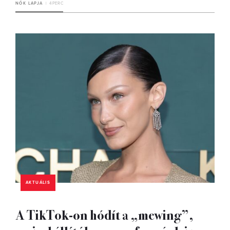
NŐK LAPJA
4 PERC
AKTUÁLIS
A TikTok-on hódít a „mewing”,