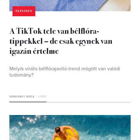
EGÉSZSÉG
A TikTok tele van bélflóra-
tippekkel – de csak egynek van
igazán értelme
Melyik virális bélflórajavító-trend mögött van valódi
tudomány?
VÁRKONYI RÓZA
4 PERC