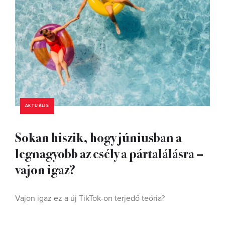
AKTUÁLIS
Sokan hiszik, hogy júniusban a
legnagyobb az esély a pártalálásra –
vajon igaz?
Vajon igaz ez a új TikTok-on terjedő teória?