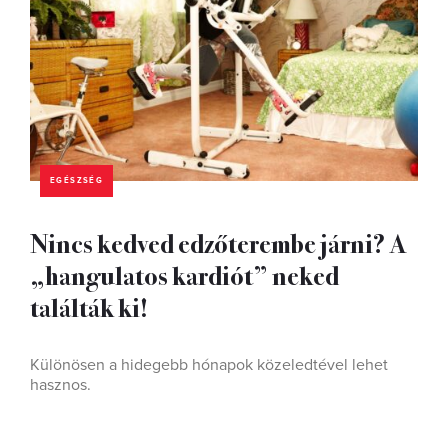
EGÉSZSÉG
Nincs kedved edzőterembe járni? A
„hangulatos kardiót” neked
találták ki!
Különösen a hidegebb hónapok közeledtével lehet
hasznos.