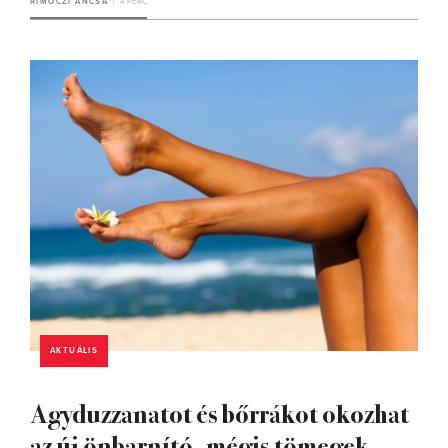
RIMÓCZI ANCSA
4 PERC
AKTUÁLIS
Agyduzzanatot és bőrrákot okozhat
az új önbarnító, mégis tömegek