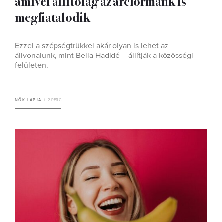
amivel állítólag az arcformánk is
megfiatalodik
Ezzel a szépségtrükkel akár olyan is lehet az
állvonalunk, mint Bella Hadidé – állítják a közösségi
felületen.
NŐK LAPJA
2 PERC