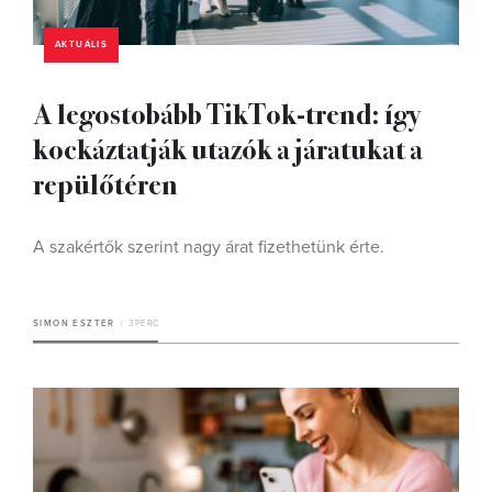
AKTUÁLIS
A legostobább TikTok-trend: így
kockáztatják utazók a járatukat a
repülőtéren
A szakértők szerint nagy árat fizethetünk érte.
SIMON ESZTER
3 PERC