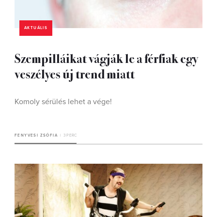
AKTUÁLIS
Szempilláikat vágják le a férfiak egy
veszélyes új trend miatt
Komoly sérülés lehet a vége!
FENYVESI ZSÓFIA
3 PERC