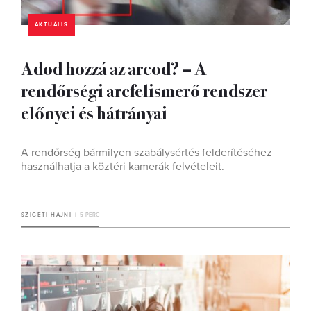
AKTUÁLIS
Adod hozzá az arcod? – A
rendőrségi arcfelismerő rendszer
előnyei és hátrányai
A rendőrség bármilyen szabálysértés felderítéséhez
használhatja a köztéri kamerák felvételeit.
SZIGETI HAJNI
5 PERC