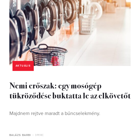
AKTUÁLIS
Nemi erőszak: egy mosógép
tükröződése buktatta le az elkövetőt
Majdnem rejtve maradt a bűncselekmény.
BALÁZS BARBI
3 PERC