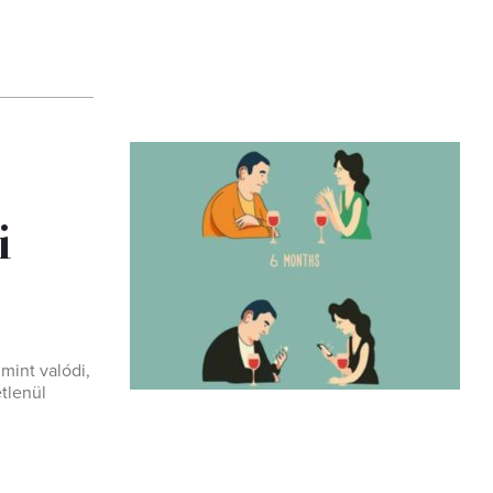
i
mint valódi,
etlenül