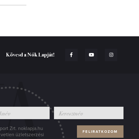
Kövesd a Nők Lapját!
ort Zrt. noklapja.hu
zvetlen üzletszerzési