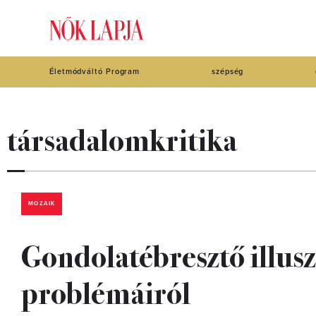
Életmódváltó Program
szépség
társadalomkritika
MOZAIK
Gondolatébresztő illus
problémáiról