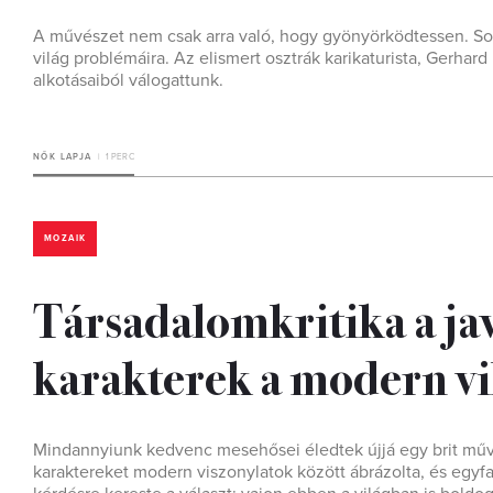
A művészet nem csak arra való, hogy gyönyörködtessen. Sok
világ problémáira. Az elismert osztrák karikaturista, Gerhard 
alkotásaiból válogattunk.
NŐK LAPJA
1 PERC
MOZAIK
Társadalomkritika a jav
karakterek a modern v
Mindannyiunk kedvenc mesehősei éledtek újjá egy brit műv
karaktereket modern viszonylatok között ábrázolta, és egyfaj