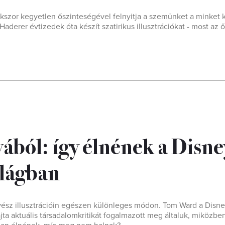
szor kegyetlen őszinteségével felnyitja a szemünket a minket 
Haderer évtizedek óta készít szatirikus illusztrációkat - most az ő
ából: így élnének a Disne
ilágban
ész illusztrációin egészen különleges módon. Tom Ward a Disne
ta aktuális társadalomkritikát fogalmazott meg általuk, miközben