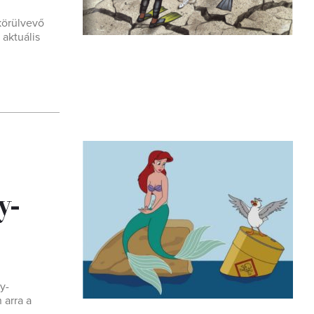
körülvevő
 aktuális
y-
y-
 arra a