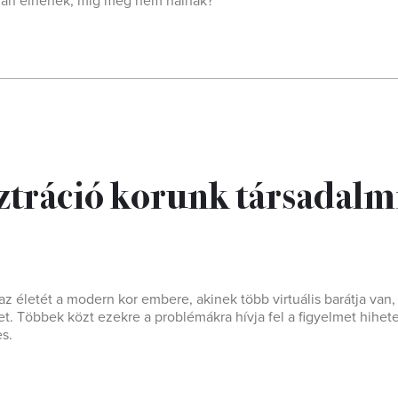
dogan élnének, míg meg nem halnak?
usztráció korunk társadalm
z életét a modern kor embere, akinek több virtuális barátja van, 
et. Többek közt ezekre a problémákra hívja fel a figyelmet hihet
es.