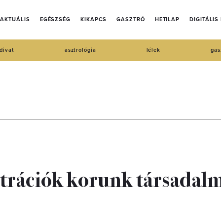
AKTUÁLIS
EGÉSZSÉG
KIKAPCS
GASZTRÓ
HETILAP
DIGITÁLIS
divat
asztrológia
lélek
gas
ztrációk korunk társadal