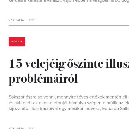
kérdésre kereste a választ: vajon ebben a világban is bol
NŐK LAPJA
1 PERC
MOZAIK
15 velejéig őszinte ill
problémáiról
Sokszor észre se venni, mennyire téves értékek mentén éli a
és aki felett az okostelefonját bámulva szépen elmúlik az él
kijózanító illusztrációival egy mexikói művész, Eduardo Sall
NŐK LAPJA
1 PERC