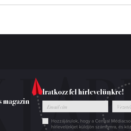
Iratkozz fel hírlevelünkre!
s magazin
Hozzájárulok, hogy a Central Médiacsop
hírlevel(ek)et küldjön számomra, és kö